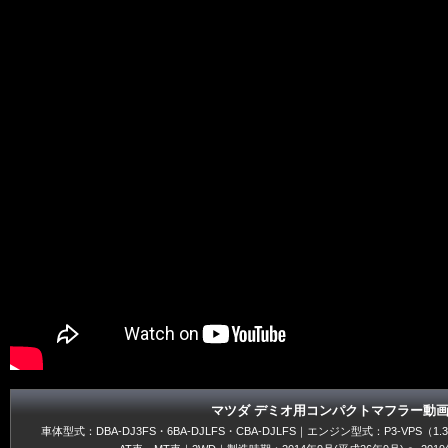
マツダ デミオ用コンパクトマフラー動
車体型式：DBA-DJ3FS・6BA-DJLFS・CBA-DJLFS｜エンジン型式：P3-VPS（1.