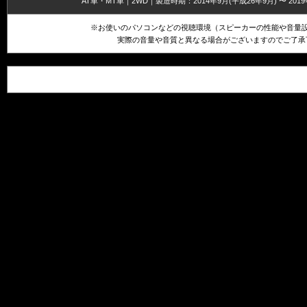
AT車・MT車｜2WD｜製造時期：2014年9月(平成26年9月) 〜 201
※お使いのパソコンなどの視聴環境（スピーカーの性能や音量
実際の音量や音質と異なる場合がございますのでご了承