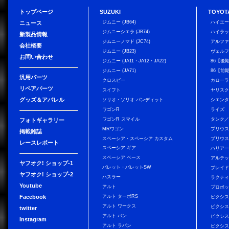
トップページ
SUZUKI
TOYOT
ジムニー (JB64)
ハイエ
ニュース
ジムニーシエラ (JB74)
ハイラ
新製品情報
ジムニーノマド (JC74)
アルフ
会社概要
ジムニー (JB23)
ヴェル
お問い合わせ
ジムニー (JA11・JA12・JA22)
86【後
ジムニー (JA71)
86【前
汎用パーツ
クロスビー
カローラ
リペアパーツ
スイフト
ヤリス
グッズ＆アパレル
ソリオ・ソリオ バンディット
シエン
ワゴンR
ライズ
ワゴンR スマイル
タンク
フォトギャラリー
MRワゴン
プリウ
掲載雑誌
スペーシア・スペーシア カスタム
プリウス
レースレポート
スペーシア ギア
ハリア
スペーシア ベース
アルテ
ヤフオク! ショップ-1
パレット・パレットSW
ブレイ
ヤフオク! ショップ-2
ハスラー
ラクテ
Youtube
アルト
プロボ
Facebook
アルト ターボRS
ピクシス
アルト ワークス
ピクシス
twitter
アルト バン
ピクシス
Instagram
アルト ラパン
ピクシス