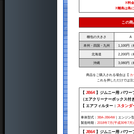
※料
※離島は島
この商
梱包の大きさ
A
本州・四国・九州
1,100円
北海道
2,200円
沖縄
3,080円
商品をご購入される場合は【
カ
これを押しただけでは注
【
JB64
】ジムニー用 パワーフ
（エアクリーナーボックス付
【 エアフィルター：
スタンダ
車体型式：
3BA-JB64W
｜エンジン
製造時期：
2018年7月(平成30年7月)
【
JB64
】ジムニー用 パワーフ