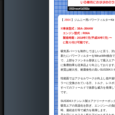
【
JB64
】ジムニー用パワーフィルターKi
※
車体型式：3BA-JB64W
エンジン型式：R06A
製造時期：2018年7月(平成30年7月) 〜
に取り付け可能です。
吸気系パーツも制作してほしいと言う、沢
新たにパワーフィルターをWirusWIn独
で、上部をファンネル形状として吸入エア
に集塵効果も従来品より向上しております
材質は耐久性、耐腐食性の高いSUS304
性能面ではアクセルワークが向上し低中速
ラーに交換されている方、トルク、レスポ
すべてのフィールドで抜群な威力を発揮し
です。
SUS304ステンレス製エアクリーナーボ
吸気エアの高温化を防ぎ、エンジンへの負
時、連続走行等で威力を発揮します。
見た目にもカスタム性をアピールするため