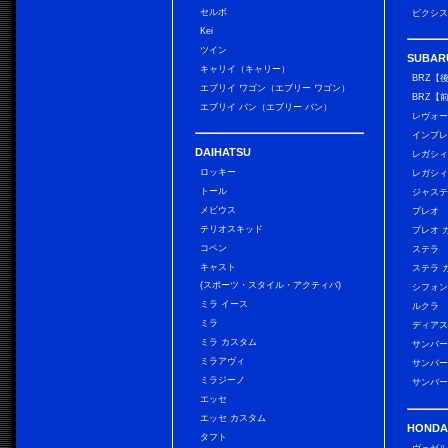
セルボ
ピクシス
Kei
ツイン
SUBAR
キャリイ（キャリー）
BRZ【
エブリイ ワゴン（エブリー ワゴン）
BRZ【
エブリイ バン（エブリー バン）
レヴォ
インプレ
DAIHATSU
レガシィ
ロッキー
レガシィ
トール
ジャス
メビウス
プレオ
テリオスキッド
プレオ 
コペン
ステラ
キャスト
ステラ 
(スポーツ・スタイル・アクティバ)
シフォン
ミラ イース
ルクラ
ミラ
ディアス
ミラ カスタム
サンバー
ミラアヴィ
サンバー
ミラジーノ
サンバー
エッセ
エッセ カスタム
HONDA
タフト
ヴェゼ