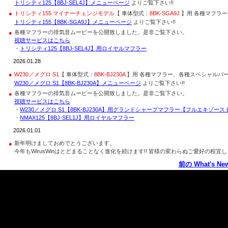
トリシティ125【8BJ-SEL4J】メニューページ
よりご覧下さい!!
●
トリシティ155 マイナーチェンジモデル
【 車体型式：
8BK-SGA9J
】用 各種マフラー
トリシティ155【8BK-SGA9J】メニューページ
よりご覧下さい!!
各種マフラーの排気音ムービーを公開致しました。是非ご覧下さい。
●
視聴サービスはこちら
・
トリシティ125【8BJ-SEL4J】用ロイヤルマフラー
2026.01.28
●
W230／メグロ S1
【 車体型式：
8BK-BJ230A
】用 各種マフラー、各種スペシャルパーツ
W230／メグロ S1【8BK-BJ230A】メニューページ
よりご覧下さい!!
各種マフラーの排気音ムービーを公開致しました。是非ご覧下さい。
●
視聴サービスはこちら
・
W230／メグロ S1【8BK-BJ230A】用グランドシャープマフラー【フルエキゾース
・
NMAX125【8BJ-SEL1J】用ロイヤルマフラー
2026.01.01
新年明けましておめでとうございます。
●
今年もWirusWinはとどまることなく進化を続けます!! 皆様の変わらぬご愛好の程
前の What's Ne