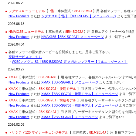
2026.06.29
●
シグナスX ニューモデル
【
7型
・車体型式：
8BJ-SEM5J
】用 各種マフラー、各種スペ
New Products
または
シグナスX【7型】【8BJ-SEM5J】メニューページ
よりご覧下さ
2026.06.18
●
NMAX155 ニューモデル
【 車体型式：
8BK-SG92J
】用 各種エアクリーナーKit 計8点
New Products
または
NMAX155【8BK-SG92J】メニューページ
よりご覧下さい!!
2026.04.04
各種マフラーの排気音ムービーを公開致しました。是非ご覧下さい。
●
視聴サービスはこちら
・
W230／メグロ S1【8BK-BJ230A】用メガホンマフラー【フルエキゾースト】
2026.03.27
●
XMAX
【 車体型式：
8BK-SGA8J
】用 各種マフラー、各種スペシャルパーツ 計20点 
New Products
または
XMAX【8BK-SGA8J】メニューページ
よりご覧下さい!!
●
XMAX
【 車体型式：
8BK-SG70J・後期モデル
】用 各種マフラー、各種スペシャルパーツ
New Products
または
XMAX【8BK-SG70J・後期モデル】メニューページ
よりご覧下さ
●
XMAX
【 車体型式：
8BK-SG70J・前期モデル
】用 各種ブリーザーキャッチタンク 計2
New Products
または
XMAX【8BK-SG70J・前期モデル】メニューページ
よりご覧下さ
●
XMAX
【 車体型式：
2BK-SG42J
】用 各種ブリーザーキャッチタンク 計2点 を公開いた
New Products
または
XMAX【2BK-SG42J】メニューページ
よりご覧下さい!!
2026.02.05
●
トリシティ125 マイナーチェンジモデル
【 車体型式：
8BJ-SEL4J
】用 各種マフラー、