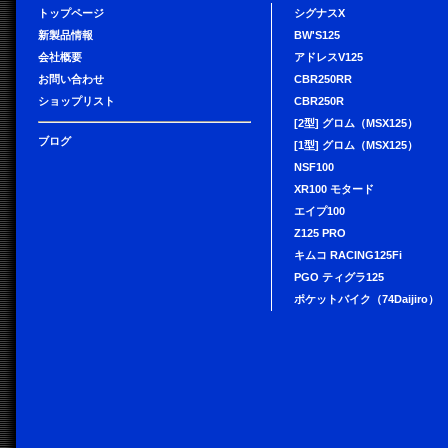
トップページ
シグナスX
新製品情報
BW'S125
会社概要
アドレスV125
お問い合わせ
CBR250RR
ショップリスト
CBR250R
[2型] グロム（MSX125）
ブログ
[1型] グロム（MSX125）
NSF100
XR100 モタード
エイプ100
Z125 PRO
キムコ RACING125Fi
PGO ティグラ125
ポケットバイク（74Daijiro）