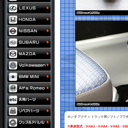
ホンダ アクティ トラック用シフトノブで
※
車体型式：V-HA3・V-HA4・V-HA5・GBD