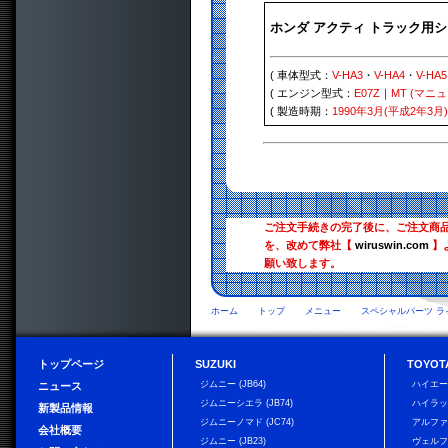
ホンダ アクティ トラック用
( 車体型式：
V-HA3
・
V-HA4
・
V-HA5
( エンジン型式：
E07Z
｜
MT (マニ
( 製造時期：
1990年3月(平成2年3月)
ご注文手続きの完了後に、ご注文商
を、改めて弊社【
wiruswin.com
】
願い致します。
ホーム
トップ
メニュー
スペシャルパーツ ラ
トップページ
SUZUKI
TOYOT
ジムニー (JB64)
ハイエ
ニュース
ジムニーシエラ (JB74)
ハイラ
新製品情報
ジムニーノマド (JC74)
アルフ
会社概要
ジムニー (JB23)
ヴェル