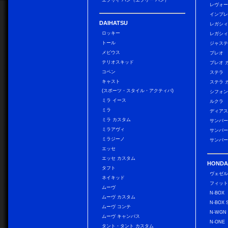
エブリイ バン（エブリー バン）
レヴォ
インプレ
DAIHATSU
レガシィ
ロッキー
レガシィ
トール
ジャス
メビウス
プレオ
テリオスキッド
プレオ 
コペン
ステラ
キャスト
ステラ 
(スポーツ・スタイル・アクティバ)
シフォン
ミラ イース
ルクラ
ミラ
ディアス
ミラ カスタム
サンバー
ミラアヴィ
サンバー
ミラジーノ
サンバー
エッセ
エッセ カスタム
HONDA
タフト
ヴェゼ
ネイキッド
フィッ
ムーヴ
N-BOX
ムーヴ カスタム
N-BOX 
ムーヴ コンテ
N-WGN
ムーヴ キャンバス
N-ONE
タント・タント カスタム