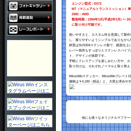
エンジン型式：E07Z
MT（マニュアルトランスミッション）車
2WD・4WD
製造時期：1990年3月(平成2年3月) 〜 20
に取り付け可能です。
使いやすさと、カスタム性を意識して製作
し、握りやすいようシンプルでありながら
材質はSUS304ステンレス製で、鏡面仕
レバー箇所もすっぽりとステンレスパイプ
ト、デザインが抜群です。
手軽にドレスアップを楽しみたい方や、カ
取り付けは、それぞれノーマルと取り替え
WirusWinステッカー、WirusWinプレート
価格は￥4,180（税込）と、大変お求め
他にも様々なオリジナルマフラー