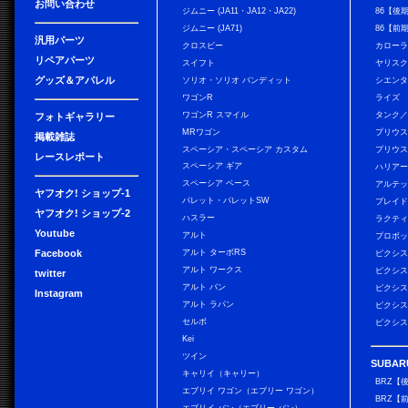
お問い合わせ
ジムニー (JA11・JA12・JA22)
86【後
ジムニー (JA71)
86【前
汎用パーツ
クロスビー
カローラ
リペアパーツ
スイフト
ヤリス
グッズ＆アパレル
ソリオ・ソリオ バンディット
シエン
ワゴンR
ライズ
ワゴンR スマイル
タンク
フォトギャラリー
MRワゴン
プリウ
掲載雑誌
スペーシア・スペーシア カスタム
プリウス
レースレポート
スペーシア ギア
ハリア
スペーシア ベース
アルテ
ヤフオク! ショップ-1
パレット・パレットSW
ブレイ
ヤフオク! ショップ-2
ハスラー
ラクテ
Youtube
アルト
プロボ
Facebook
アルト ターボRS
ピクシス
アルト ワークス
ピクシス
twitter
アルト バン
ピクシス
Instagram
アルト ラパン
ピクシス
セルボ
ピクシス
Kei
ツイン
SUBAR
キャリイ（キャリー）
BRZ【
エブリイ ワゴン（エブリー ワゴン）
BRZ【