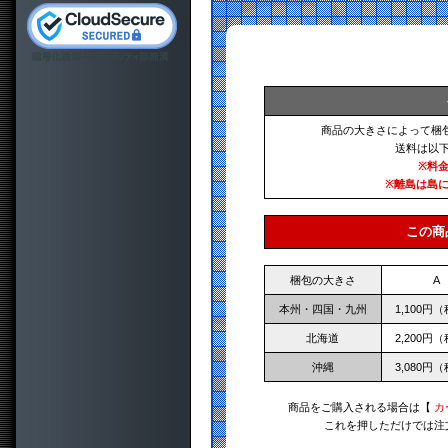
商品の大きさによって梱
送料は以
※料
※離島は島
この商
梱包の大きさ
A
本州・四国・九州
1,100円
北海道
2,200円
沖縄
3,080円
商品をご購入される場合は【
カ
これを押しただけでは注