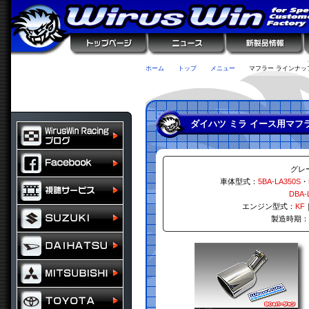
ホーム
トップ
メニュー
マフラー ラインナッ
ダイハツ ミラ イース用マフ
グレ
車体型式：
5BA-LA350S
・
DBA-
エンジン型式：
KF
製造時期：