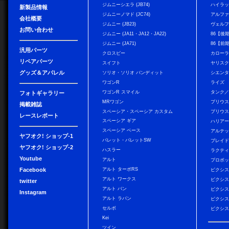
ジムニーシエラ (JB74)
ハイラ
新製品情報
ジムニーノマド (JC74)
アルフ
会社概要
ジムニー (JB23)
ヴェル
お問い合わせ
ジムニー (JA11・JA12・JA22)
86【後
ジムニー (JA71)
86【前
汎用パーツ
クロスビー
カローラ
リペアパーツ
スイフト
ヤリス
グッズ＆アパレル
ソリオ・ソリオ バンディット
シエン
ワゴンR
ライズ
ワゴンR スマイル
タンク
フォトギャラリー
MRワゴン
プリウ
掲載雑誌
スペーシア・スペーシア カスタム
プリウス
レースレポート
スペーシア ギア
ハリア
スペーシア ベース
アルテ
ヤフオク! ショップ-1
パレット・パレットSW
ブレイ
ヤフオク! ショップ-2
ハスラー
ラクテ
Youtube
アルト
プロボ
Facebook
アルト ターボRS
ピクシス
アルト ワークス
ピクシス
twitter
アルト バン
ピクシス
Instagram
アルト ラパン
ピクシス
セルボ
ピクシス
Kei
ツイン