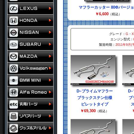
マフラーカッター 80Φバージ
￥6,600
（税込）
グレード：
G
・
X
エンジン型式：
製造時期：
2011年9月(
D−プライムマフラー
D
ブラックステン仕様
ブ
ビレットタイプ
￥69,300
￥
（税込）