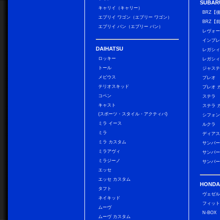
SUBAR
キャリイ（キャリー）
BRZ【
エブリイ ワゴン（エブリー ワゴン）
BRZ【
エブリイ バン（エブリー バン）
レヴォ
インプレ
DAIHATSU
レガシィ
ロッキー
レガシィ
トール
ジャス
メビウス
プレオ
テリオスキッド
プレオ 
コペン
ステラ
キャスト
ステラ 
(スポーツ・スタイル・アクティバ)
シフォン
ミラ イース
ルクラ
ミラ
ディアス
ミラ カスタム
サンバー
ミラアヴィ
サンバー
ミラジーノ
サンバー
エッセ
エッセ カスタム
HONDA
タフト
ヴェゼ
ネイキッド
フィッ
ムーヴ
N-BOX
ムーヴ カスタム