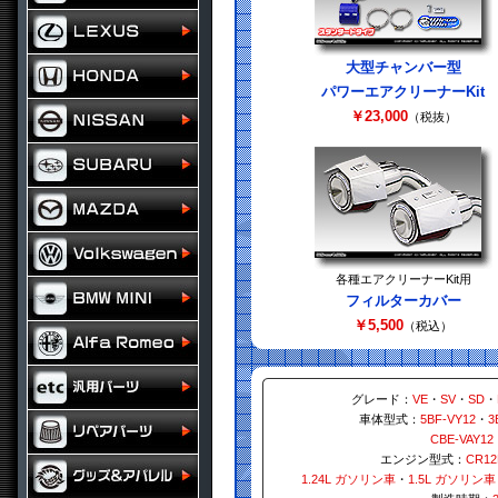
大型チャンバー型
パワーエアクリーナーKit
￥23,000
（税抜）
各種エアクリーナーKit用
フィルターカバー
￥5,500
（税込）
グレード：
VE
・
SV
・
SD
・
車体型式：
5BF-VY12
・
3
CBE-VAY12
エンジン型式：
CR12
1.24L ガソリン車
・
1.5L ガソリン車