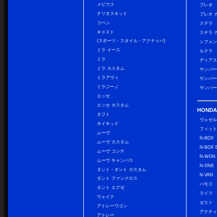
メビウス
プレオ
テリオスキッド
プレオ 
コペン
ステラ
キャスト
ステラ 
(スポーツ・スタイル・アクティバ)
シフォン
ミラ イース
ルクラ
ミラ
ディアス
ミラ カスタム
サンバー
ミラアヴィ
サンバー
ミラジーノ
サンバー
エッセ
エッセ カスタム
HONDA
タフト
ヴェゼ
ネイキッド
フィッ
ムーヴ
N-BOX
ムーヴ カスタム
N-BOX 
ムーヴ コンテ
N-WGN
ムーヴ キャンバス
N-ONE
タント・タント カスタム
N-VAN
タント ファンクロス
バモス
タント エグゼ
ライフ
ウェイク
ゼスト
アトレーワゴン
アクティ
アトレー