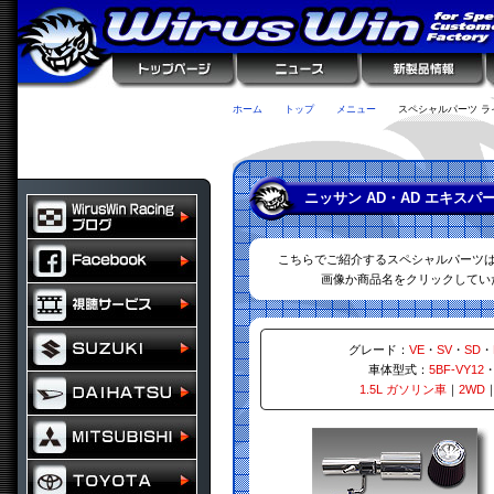
ホーム
トップ
メニュー
スペシャルパーツ ラ
ニッサン AD・AD エキス
こちらでご紹介するスペシャルパーツ
画像か商品名をクリックしてい
グレード：
VE
・
SV
・
SD
・
車体型式：
5BF-VY12
1.5L ガソリン車
｜
2WD