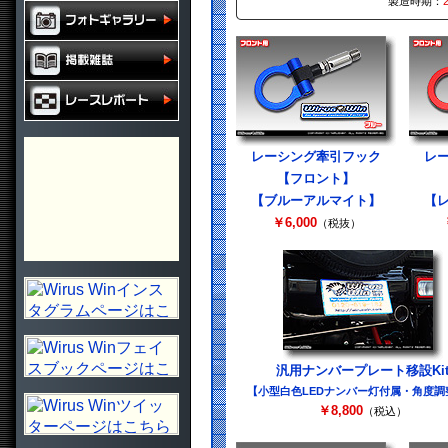
製造時期：
レーシング牽引フック
レ
【フロント】
【ブルーアルマイト】
【
￥6,000
（税抜）
汎用ナンバープレート移設Ki
【小型白色LEDナンバー灯付属・角度調
￥8,800
（税込）