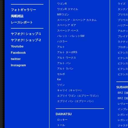
ワゴンR
ライズ
ワゴンR スマイル
タンク
フォトギャラリー
MRワゴン
プリウ
掲載雑誌
スペーシア・スペーシア カスタム
プリウス
レースレポート
スペーシア ギア
ハリア
スペーシア ベース
アルテ
ヤフオク! ショップ-1
パレット・パレットSW
ブレイ
ヤフオク! ショップ-2
ハスラー
ラクテ
Youtube
アルト
プロボ
Facebook
アルト ターボRS
ピクシス
アルト ワークス
ピクシス
twitter
アルト バン
ピクシス
Instagram
アルト ラパン
ピクシス
セルボ
ピクシス
Kei
ツイン
SUBAR
キャリイ（キャリー）
BRZ【
エブリイ ワゴン（エブリー ワゴン）
BRZ【
エブリイ バン（エブリー バン）
レヴォ
インプレ
DAIHATSU
レガシィ
ロッキー
レガシィ
トール
ジャス