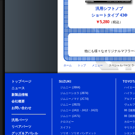
汎用シフトノブ
ショートタイプ 43Φ
￥5,280
（税込）
他にも様々なオリジナルマフラー
ホーム
トップ
メニュー
スペシャルパーツ ラ
トップページ
SUZUKI
TOYOT
ジムニー (JB64)
ハイエ
ニュース
ジムニーシエラ (JB74)
ハイラ
新製品情報
ジムニーノマド (JC74)
アルフ
会社概要
ジムニー (JB23)
ヴェル
お問い合わせ
ジムニー (JA11・JA12・JA22)
86【後
ジムニー (JA71)
86【前
汎用パーツ
クロスビー
カローラ
リペアパーツ
スイフト
ヤリス
グッズ＆アパレル
ソリオ・ソリオ バンディット
シエン