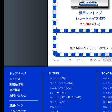
汎用シフトノブ
ショートタイプ 43Φ
￥5,280
（税込）
他にも様々なオリジナルマフラー
ホーム
トップ
メニュー
スペシャルパーツ ラ
トップページ
SUZUKI
TOYOT
ジムニー (JB64)
ハイエ
ニュース
ジムニーシエラ (JB74)
ハイラ
新製品情報
ジムニーノマド (JC74)
アルフ
会社概要
ジムニー (JB23)
ヴェル
お問い合わせ
ジムニー (JA11・JA12・JA22)
86【後
ジムニー (JA71)
86【前
汎用パーツ
クロスビー
カローラ
リペアパーツ
スイフト
ヤリス