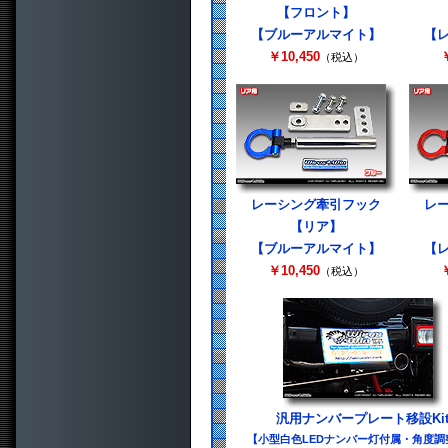
【フロント】
【ブルーアルマイト】
【
￥10,450
￥
（税込）
レーシング牽引フック
レ
【リア】
【ブルーアルマイト】
【
￥10,450
￥
（税込）
汎用ナンバープレート移設Ki
【小型白色LEDナンバー灯付属・角度調