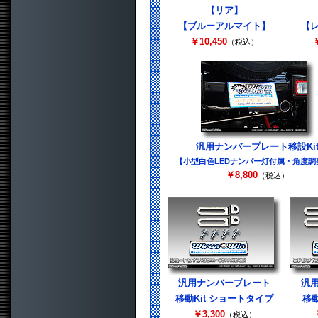
【リア】
【ブルーアルマイト】
【
￥10,450
￥
（税込）
汎用ナンバープレート移設Ki
【小型白色LEDナンバー灯付属・角度調
￥8,800
（税込）
汎用ナンバープレート
汎
移動Kit ショートタイプ
移動
￥3,300
（税込）