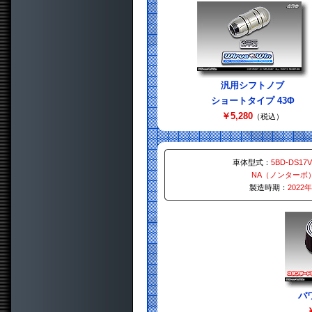
汎用シフトノブ
ショートタイプ 43Φ
￥5,280
（税込）
車体型式：
5BD-DS17V
NA（ノンターボ
製造時期：
2022
パ
￥