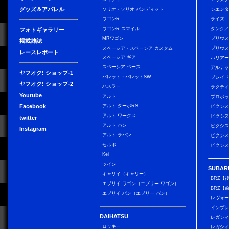
グッズ＆アパレル
ソリオ・ソリオ バンディット
シエン
ワゴンR
ライズ
ワゴンR スマイル
タンク
フォトギャラリー
MRワゴン
プリウ
掲載雑誌
スペーシア・スペーシア カスタム
プリウス
レースレポート
スペーシア ギア
ハリア
スペーシア ベース
アルテ
ヤフオク! ショップ-1
パレット・パレットSW
ブレイ
ヤフオク! ショップ-2
ハスラー
ラクテ
Youtube
アルト
プロボ
Facebook
アルト ターボRS
ピクシス
アルト ワークス
ピクシス
twitter
アルト バン
ピクシス
Instagram
アルト ラパン
ピクシス
セルボ
ピクシス
Kei
ツイン
SUBAR
キャリイ（キャリー）
BRZ【
エブリイ ワゴン（エブリー ワゴン）
BRZ【
エブリイ バン（エブリー バン）
レヴォ
インプレ
DAIHATSU
レガシィ
ロッキー
レガシィ