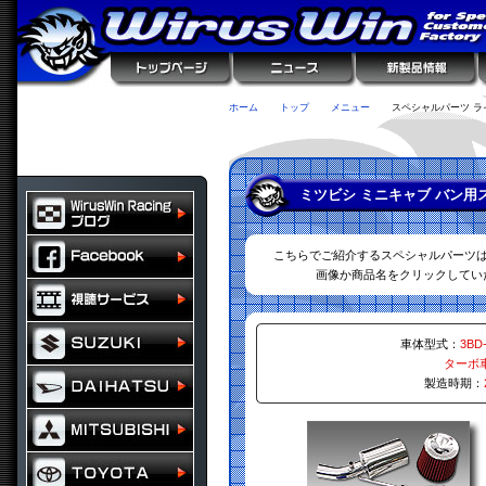
ホーム
トップ
メニュー
スペシャルパーツ ラ
ミツビシ ミニキャブ バン用
こちらでご紹介するスペシャルパーツ
画像か商品名をクリックしてい
車体型式：
3BD
ターボ
製造時期：