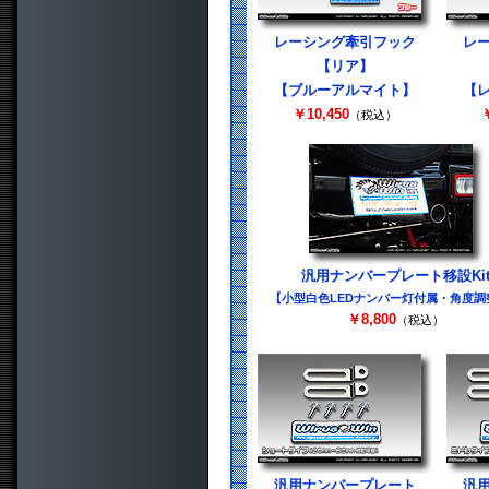
レーシング牽引フック
レ
【リア】
【ブルーアルマイト】
【
￥10,450
￥
（税込）
汎用ナンバープレート移設Ki
【小型白色LEDナンバー灯付属・角度調
￥8,800
（税込）
汎用ナンバープレート
汎