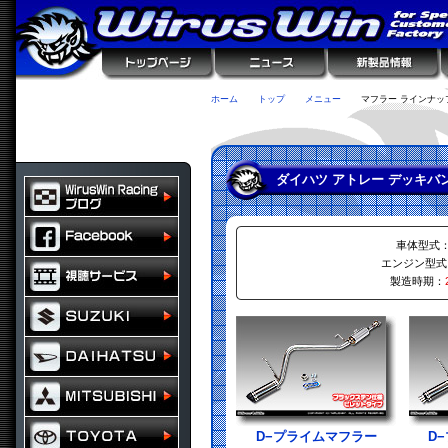
ホーム
トップ
メニュー
マフラー ラインナッ
ダイハツ アトレー デッキバ
車体型式
エンジン型式
製造時期：
D−プライムマフラー
D