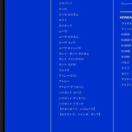
ミラジーノ
サンバー
エッセ
エッセ カスタム
HONDA
タフト
ヴェゼ
ネイキッド
フィッ
ムーヴ
N-BOX
ムーヴ カスタム
N-BOX 
ムーヴ コンテ
N-WGN
ムーヴ キャンバス
N-ONE
タント・タント カスタム
N-VAN
タント ファンクロス
バモス
タント エグゼ
ライフ
ウェイク
ゼスト
アトレーワゴン
アクティ
アトレー
アクティ
アトレー デッキバン
ハイゼット カーゴ
ハイゼット デッキバン
ハイゼット トラック
【スタンダード・ハイルーフ】
【エクストラ・ジャンボ・ダンプ】