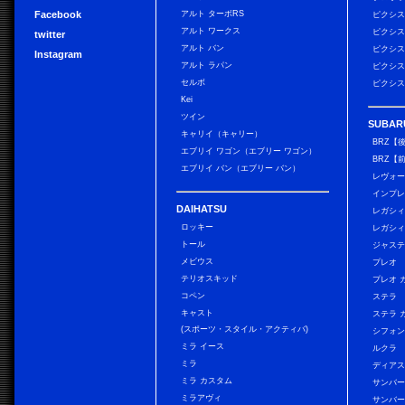
Facebook
アルト ターボRS
ピクシス
アルト ワークス
ピクシス
twitter
アルト バン
ピクシス
Instagram
アルト ラパン
ピクシス
セルボ
ピクシス
Kei
ツイン
SUBAR
キャリイ（キャリー）
BRZ【
エブリイ ワゴン（エブリー ワゴン）
BRZ【
エブリイ バン（エブリー バン）
レヴォ
インプレ
DAIHATSU
レガシィ
ロッキー
レガシィ
トール
ジャス
メビウス
プレオ
テリオスキッド
プレオ 
コペン
ステラ
キャスト
ステラ 
(スポーツ・スタイル・アクティバ)
シフォン
ミラ イース
ルクラ
ミラ
ディアス
ミラ カスタム
サンバー
ミラアヴィ
サンバー