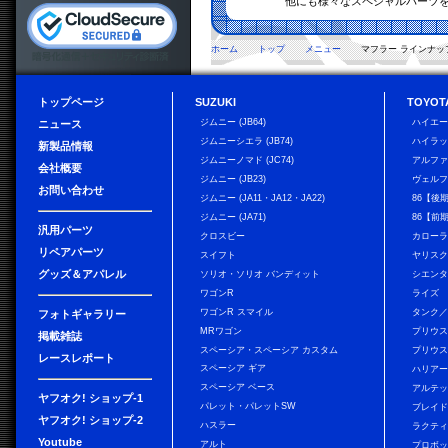
他にも様々なスペシャルパーツ
ホーム
トップ
メニュー
マフラー ラインナッ
トップページ
SUZUKI
TOYOT
ジムニー (JB64)
ハイエ
ニュース
ジムニーシエラ (JB74)
ハイラ
新製品情報
ジムニーノマド (JC74)
アルフ
会社概要
ジムニー (JB23)
ヴェル
お問い合わせ
ジムニー (JA11・JA12・JA22)
86【後
ジムニー (JA71)
86【前
汎用パーツ
クロスビー
カローラ
リペアパーツ
スイフト
ヤリス
グッズ＆アパレル
ソリオ・ソリオ バンディット
シエン
ワゴンR
ライズ
ワゴンR スマイル
タンク
フォトギャラリー
MRワゴン
プリウ
掲載雑誌
スペーシア・スペーシア カスタム
プリウス
レースレポート
スペーシア ギア
ハリア
スペーシア ベース
アルテ
ヤフオク! ショップ-1
パレット・パレットSW
ブレイ
ヤフオク! ショップ-2
ハスラー
ラクテ
Youtube
アルト
プロボ