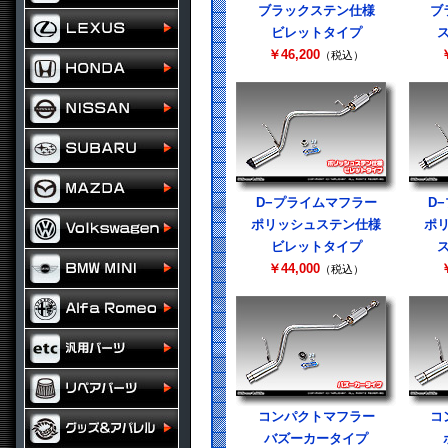
ブラックステン仕様
ブ
ビレットタイプ
￥46,200
￥
（税込）
D−プライムマフラー
D
ポリッシュステン仕様
ポ
ビレットタイプ
￥44,000
￥
（税込）
コンパクトマフラー
コ
バズーカータイプ