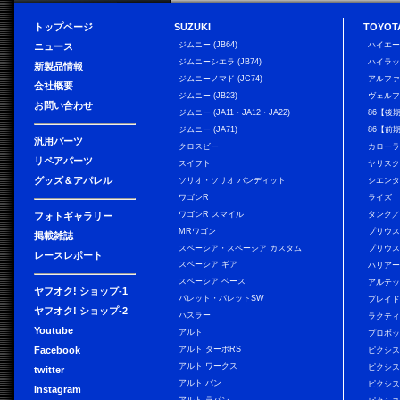
トップページ
SUZUKI
TOYOT
ジムニー (JB64)
ハイエ
ニュース
ジムニーシエラ (JB74)
ハイラ
新製品情報
ジムニーノマド (JC74)
アルフ
会社概要
ジムニー (JB23)
ヴェル
お問い合わせ
ジムニー (JA11・JA12・JA22)
86【後
ジムニー (JA71)
86【前
汎用パーツ
クロスビー
カローラ
リペアパーツ
スイフト
ヤリス
グッズ＆アパレル
ソリオ・ソリオ バンディット
シエン
ワゴンR
ライズ
ワゴンR スマイル
タンク
フォトギャラリー
MRワゴン
プリウ
掲載雑誌
スペーシア・スペーシア カスタム
プリウス
レースレポート
スペーシア ギア
ハリア
スペーシア ベース
アルテ
ヤフオク! ショップ-1
パレット・パレットSW
ブレイ
ヤフオク! ショップ-2
ハスラー
ラクテ
Youtube
アルト
プロボ
Facebook
アルト ターボRS
ピクシス
アルト ワークス
ピクシス
twitter
アルト バン
ピクシス
Instagram