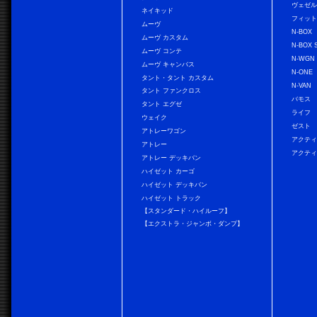
ヴェゼ
ネイキッド
フィッ
ムーヴ
N-BOX
ムーヴ カスタム
N-BOX 
ムーヴ コンテ
N-WGN
ムーヴ キャンバス
N-ONE
タント・タント カスタム
N-VAN
タント ファンクロス
バモス
タント エグゼ
ライフ
ウェイク
ゼスト
アトレーワゴン
アクティ
アトレー
アクティ
アトレー デッキバン
ハイゼット カーゴ
ハイゼット デッキバン
ハイゼット トラック
【スタンダード・ハイルーフ】
【エクストラ・ジャンボ・ダンプ】