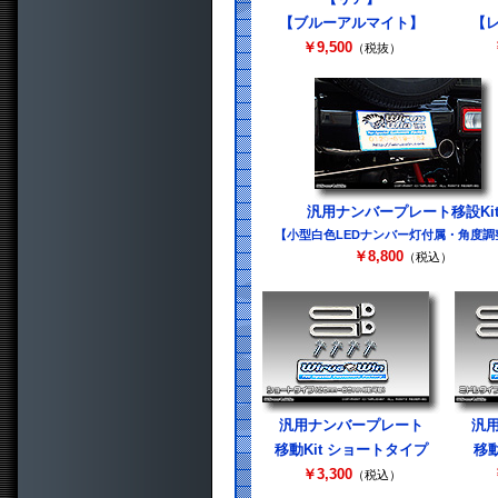
【ブルーアルマイト】
【
￥9,500
（税抜）
汎用ナンバープレート移設Ki
【小型白色LEDナンバー灯付属・角度調
￥8,800
（税込）
汎用ナンバープレート
汎
移動Kit ショートタイプ
移動
￥3,300
（税込）