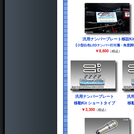
汎用ナンバープレート移設Ki
【小型白色LEDナンバー灯付属・角度調
￥8,800
（税込）
汎用ナンバープレート
汎
移動Kit ショートタイプ
移動
￥3,300
（税込）