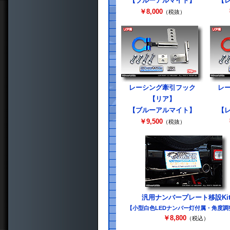
【ブルーアルマイト】
【
￥8,000
（税抜）
レーシング牽引フック
レ
【リア】
【ブルーアルマイト】
【
￥9,500
（税抜）
汎用ナンバープレート移設Ki
【小型白色LEDナンバー灯付属・角度調
￥8,800
（税込）