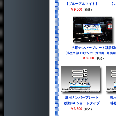
【ブルーアルマイト】
【
￥9,500
（税抜）
汎用ナンバープレート移設Ki
【小型白色LEDナンバー灯付属・角度調
￥8,800
（税込）
汎用ナンバープレート
汎
移動Kit ショートタイプ
移動
￥3,300
（税込）