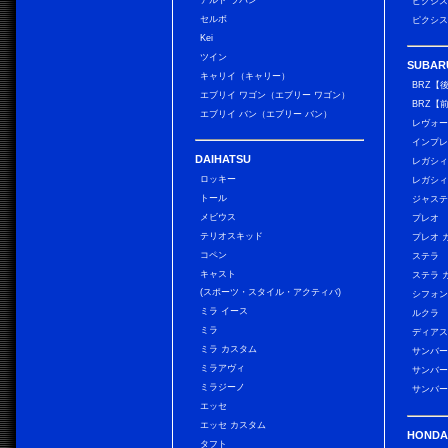
アルト ラパン
ピクシス
セルボ
ピクシス
Kei
ツイン
SUBAR
キャリイ（キャリー）
BRZ【
エブリイ ワゴン（エブリー ワゴン）
BRZ【
エブリイ バン（エブリー バン）
レヴォ
インプレ
DAIHATSU
レガシィ
ロッキー
レガシィ
トール
ジャス
メビウス
プレオ
テリオスキッド
プレオ 
コペン
ステラ
キャスト
ステラ 
(スポーツ・スタイル・アクティバ)
シフォン
ミラ イース
ルクラ
ミラ
ディアス
ミラ カスタム
サンバー
ミラアヴィ
サンバー
ミラジーノ
サンバー
エッセ
エッセ カスタム
HONDA
タフト