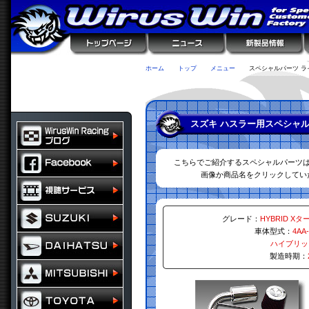
ホーム
トップ
メニュー
スペシャルパーツ ラ
スズキ ハスラー用スペシャル
こちらでご紹介するスペシャルパーツ
画像か商品名をクリックしてい
グレード：
HYBRID Xタ
車体型式：
4AA
ハイブリッ
製造時期：