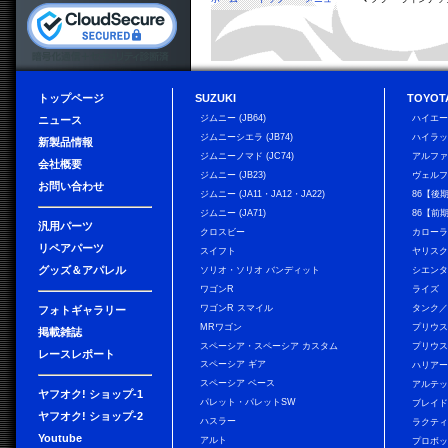
トップページ
SUZUKI
TOYOT
ジムニー (JB64)
ハイエ
ニュース
ジムニーシエラ (JB74)
ハイラ
新製品情報
ジムニーノマド (JC74)
アルフ
会社概要
ジムニー (JB23)
ヴェル
お問い合わせ
ジムニー (JA11・JA12・JA22)
86【後
ジムニー (JA71)
86【前
汎用パーツ
クロスビー
カローラ
リペアパーツ
スイフト
ヤリス
グッズ＆アパレル
ソリオ・ソリオ バンディット
シエン
ワゴンR
ライズ
ワゴンR スマイル
タンク
フォトギャラリー
MRワゴン
プリウ
掲載雑誌
スペーシア・スペーシア カスタム
プリウス
レースレポート
スペーシア ギア
ハリア
スペーシア ベース
アルテ
ヤフオク! ショップ-1
パレット・パレットSW
ブレイ
ヤフオク! ショップ-2
ハスラー
ラクテ
Youtube
アルト
プロボ