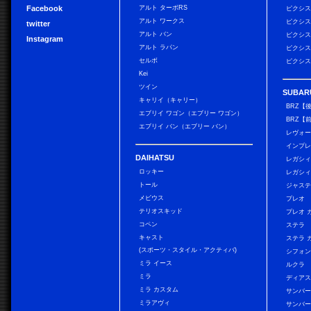
Facebook
アルト ターボRS
ピクシス
アルト ワークス
ピクシス
twitter
アルト バン
ピクシス
Instagram
アルト ラパン
ピクシス
セルボ
ピクシス
Kei
ツイン
SUBAR
キャリイ（キャリー）
BRZ【
エブリイ ワゴン（エブリー ワゴン）
BRZ【
エブリイ バン（エブリー バン）
レヴォ
インプレ
DAIHATSU
レガシィ
ロッキー
レガシィ
トール
ジャス
メビウス
プレオ
テリオスキッド
プレオ 
コペン
ステラ
キャスト
ステラ 
(スポーツ・スタイル・アクティバ)
シフォン
ミラ イース
ルクラ
ミラ
ディアス
ミラ カスタム
サンバー
ミラアヴィ
サンバー