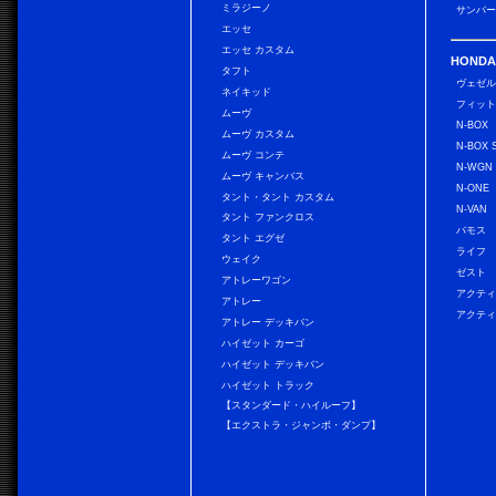
ミラジーノ
サンバー
エッセ
エッセ カスタム
HONDA
タフト
ヴェゼ
ネイキッド
フィッ
ムーヴ
N-BOX
ムーヴ カスタム
N-BOX 
ムーヴ コンテ
N-WGN
ムーヴ キャンバス
N-ONE
タント・タント カスタム
N-VAN
タント ファンクロス
バモス
タント エグゼ
ライフ
ウェイク
ゼスト
アトレーワゴン
アクティ
アトレー
アクティ
アトレー デッキバン
ハイゼット カーゴ
ハイゼット デッキバン
ハイゼット トラック
【スタンダード・ハイルーフ】
【エクストラ・ジャンボ・ダンプ】