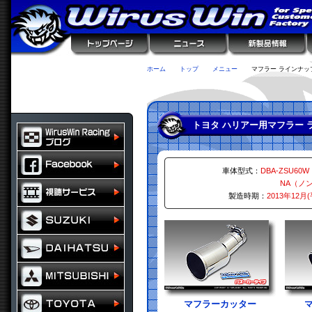
ホーム
トップ
メニュー
マフラー ラインナッ
トヨタ ハリアー用マフラー 
車体型式：
DBA-ZSU60W
NA（ノ
製造時期：
2013年12月
マフラーカッター