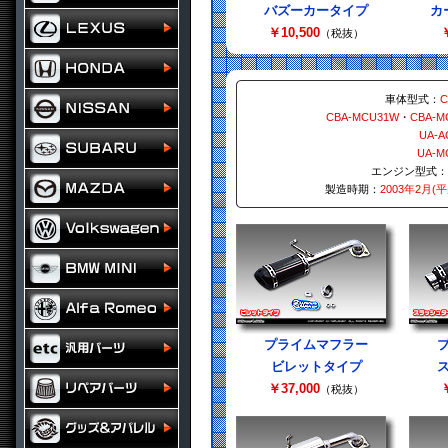
バズーカータイプ
カ
￥10,500
￥
（税抜）
車体型式：
C
CBA-MCU31W
・
CBA-M
UA-A
UA-M
エンジン型式：
製造時期：
2003年2月(
プライムマフラー
ビレットタイプ
￥37,000
￥
（税抜）