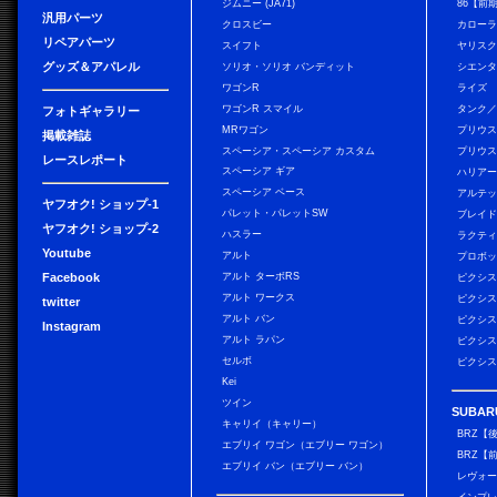
ジムニー (JA71)
86【前
汎用パーツ
クロスビー
カローラ
リペアパーツ
スイフト
ヤリス
グッズ＆アパレル
ソリオ・ソリオ バンディット
シエン
ワゴンR
ライズ
ワゴンR スマイル
タンク
フォトギャラリー
MRワゴン
プリウ
掲載雑誌
スペーシア・スペーシア カスタム
プリウス
レースレポート
スペーシア ギア
ハリア
スペーシア ベース
アルテ
ヤフオク! ショップ-1
パレット・パレットSW
ブレイ
ヤフオク! ショップ-2
ハスラー
ラクテ
Youtube
アルト
プロボ
Facebook
アルト ターボRS
ピクシス
アルト ワークス
ピクシス
twitter
アルト バン
ピクシス
Instagram
アルト ラパン
ピクシス
セルボ
ピクシス
Kei
ツイン
SUBAR
キャリイ（キャリー）
BRZ【
エブリイ ワゴン（エブリー ワゴン）
BRZ【
エブリイ バン（エブリー バン）
レヴォ