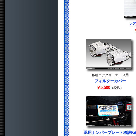
パ
￥
各種エアクリーナーKit用
フィルターカバー
￥5,500
（税込）
汎用ナンバープレート移設Ki