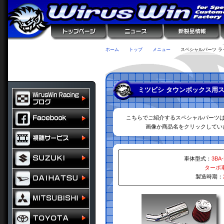
ホーム
トップ
メニュー
スペシャルパーツ ラ
ミツビシ タウンボックス用
こちらでご紹介するスペシャルパーツ
画像か商品名をクリックしてい
車体型式：
3BA
ターボ
製造時期：