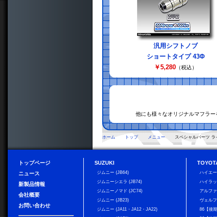
汎用シフトノブ
ショートタイプ 43Φ
￥5,280
（税込）
他にも様々なオリジナルマフラー
ホーム
トップ
メニュー
スペシャルパーツ ラ
トップページ
SUZUKI
TOYOT
ジムニー (JB64)
ハイエ
ニュース
ジムニーシエラ (JB74)
ハイラ
新製品情報
ジムニーノマド (JC74)
アルフ
会社概要
ジムニー (JB23)
ヴェル
お問い合わせ
ジムニー (JA11・JA12・JA22)
86【後