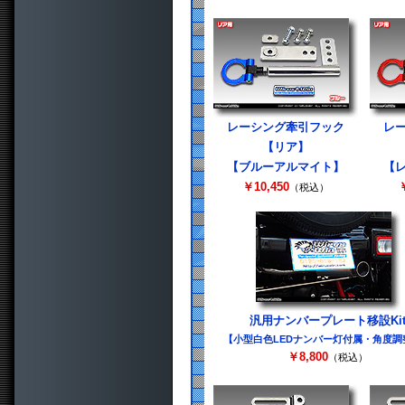
レーシング牽引フック
レ
【リア】
【ブルーアルマイト】
【
￥10,450
￥
（税込）
汎用ナンバープレート移設Ki
【小型白色LEDナンバー灯付属・角度調
￥8,800
（税込）