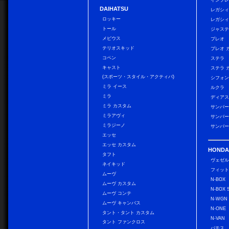
インプレ
DAIHATSU
レガシィ
ロッキー
レガシィ
トール
ジャス
メビウス
プレオ
テリオスキッド
プレオ 
コペン
ステラ
キャスト
ステラ 
(スポーツ・スタイル・アクティバ)
シフォン
ミラ イース
ルクラ
ミラ
ディアス
ミラ カスタム
サンバー
ミラアヴィ
サンバー
ミラジーノ
サンバー
エッセ
エッセ カスタム
HONDA
タフト
ヴェゼ
ネイキッド
フィッ
ムーヴ
N-BOX
ムーヴ カスタム
N-BOX 
ムーヴ コンテ
N-WGN
ムーヴ キャンバス
N-ONE
タント・タント カスタム
N-VAN
タント ファンクロス
バモス