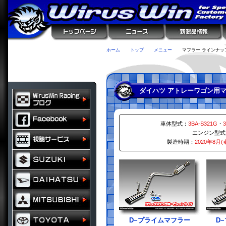
ホーム
トップ
メニュー
マフラー ラインナッ
ダイハツ アトレーワゴン用マ
車体型式：
3BA-S321G
・
3
エンジン型式
製造時期：
2020年8月(
D−プライムマフラー
D