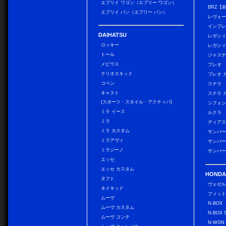
エブリイ ワゴン（エブリー ワゴン）
BRZ【
エブリイ バン（エブリー バン）
レヴォ
インプレ
DAIHATSU
レガシィ
ロッキー
レガシィ
トール
ジャス
メビウス
プレオ
テリオスキッド
プレオ 
コペン
ステラ
キャスト
ステラ 
(スポーツ・スタイル・アクティバ)
シフォン
ミラ イース
ルクラ
ミラ
ディアス
ミラ カスタム
サンバー
ミラアヴィ
サンバー
ミラジーノ
サンバー
エッセ
エッセ カスタム
HONDA
タフト
ヴェゼ
ネイキッド
フィッ
ムーヴ
N-BOX
ムーヴ カスタム
N-BOX 
ムーヴ コンテ
N-WGN