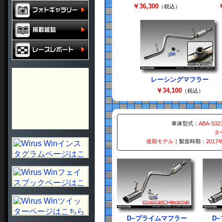
￥36,300
￥
（税込）
レーシングマフラー
￥34,100
（税込）
車体型式：
ABA-S32
タ
後期モデル
｜製造時期：
2017
D−プライムマフラー
D