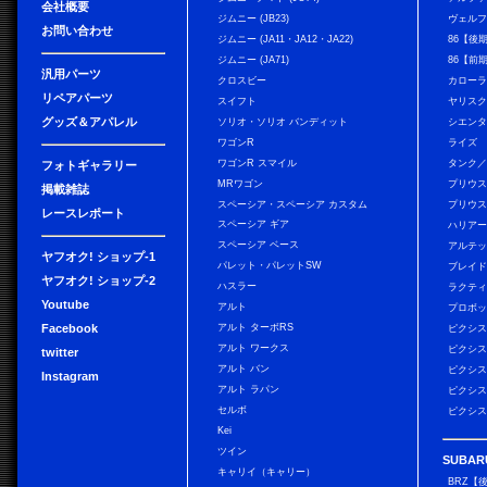
会社概要
ジムニー (JB23)
ヴェル
お問い合わせ
ジムニー (JA11・JA12・JA22)
86【後
ジムニー (JA71)
86【前
汎用パーツ
クロスビー
カローラ
リペアパーツ
スイフト
ヤリス
グッズ＆アパレル
ソリオ・ソリオ バンディット
シエン
ワゴンR
ライズ
ワゴンR スマイル
タンク
フォトギャラリー
MRワゴン
プリウ
掲載雑誌
スペーシア・スペーシア カスタム
プリウス
レースレポート
スペーシア ギア
ハリア
スペーシア ベース
アルテ
ヤフオク! ショップ-1
パレット・パレットSW
ブレイ
ヤフオク! ショップ-2
ハスラー
ラクテ
Youtube
アルト
プロボ
Facebook
アルト ターボRS
ピクシス
アルト ワークス
ピクシス
twitter
アルト バン
ピクシス
Instagram
アルト ラパン
ピクシス
セルボ
ピクシス
Kei
ツイン
SUBAR
キャリイ（キャリー）
BRZ【