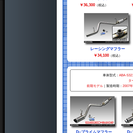
￥36,300
￥
（税込）
レーシングマフラー
￥34,100
（税込）
車体型式：
ABA-S32
タ
前期モデル
｜製造時期：
2007
D−プライムマフラー
D