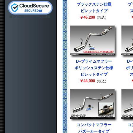
ブラックステン仕様
ブ
ビレットタイプ
￥46,200
￥
（税込）
D−プライムマフラー
D
ポリッシュステン仕様
ポ
ビレットタイプ
￥44,000
￥
（税込）
コンパクトマフラー
コ
バズーカータイプ