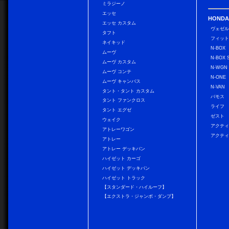
ミラジーノ
エッセ
HONDA
エッセ カスタム
ヴェゼ
タフト
フィッ
ネイキッド
N-BOX
ムーヴ
N-BOX 
ムーヴ カスタム
N-WGN
ムーヴ コンテ
N-ONE
ムーヴ キャンバス
N-VAN
タント・タント カスタム
バモス
タント ファンクロス
ライフ
タント エグゼ
ゼスト
ウェイク
アクティ
アトレーワゴン
アクティ
アトレー
アトレー デッキバン
ハイゼット カーゴ
ハイゼット デッキバン
ハイゼット トラック
【スタンダード・ハイルーフ】
【エクストラ・ジャンボ・ダンプ】