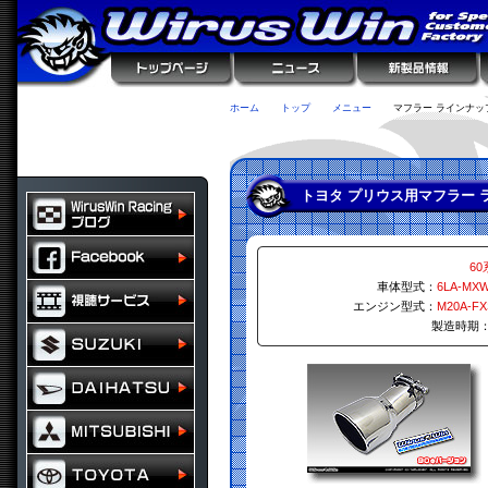
ホーム
トップ
メニュー
マフラー ラインナッ
トヨタ プリウス用マフラー 
60
車体型式：
6LA-MX
エンジン型式：
M20A-FX
製造時期