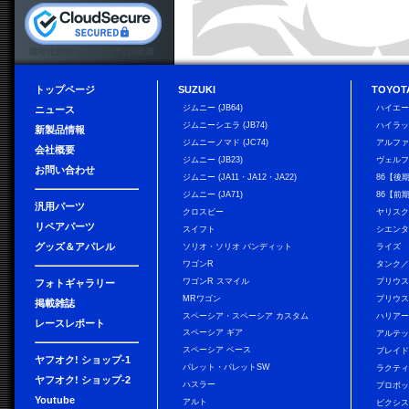
トップページ
SUZUKI
TOYOT
ジムニー (JB64)
ハイエ
ニュース
ジムニーシエラ (JB74)
ハイラ
新製品情報
ジムニーノマド (JC74)
アルフ
会社概要
ジムニー (JB23)
ヴェル
お問い合わせ
ジムニー (JA11・JA12・JA22)
86【後
ジムニー (JA71)
86【前
汎用パーツ
クロスビー
ヤリス
リペアパーツ
スイフト
シエン
グッズ＆アパレル
ソリオ・ソリオ バンディット
ライズ
ワゴンR
タンク
ワゴンR スマイル
プリウ
フォトギャラリー
MRワゴン
プリウス
掲載雑誌
スペーシア・スペーシア カスタム
ハリア
レースレポート
スペーシア ギア
アルテ
スペーシア ベース
ブレイ
ヤフオク! ショップ-1
パレット・パレットSW
ラクテ
ヤフオク! ショップ-2
ハスラー
プロボ
Youtube
アルト
ピクシス