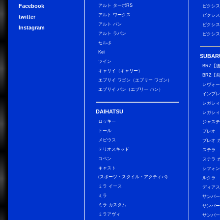
Facebook
アルト ターボRS
ピクシス
アルト ワークス
ピクシス
twitter
アルト バン
ピクシス
Instagram
アルト ラパン
ピクシス
セルボ
Kei
SUBAR
ツイン
BRZ【
キャリイ（キャリー）
BRZ【
エブリイ ワゴン（エブリー ワゴン）
レヴォ
エブリイ バン（エブリー バン）
インプレ
レガシィ
DAIHATSU
レガシィ
ロッキー
ジャス
トール
プレオ
メビウス
プレオ 
テリオスキッド
ステラ
コペン
ステラ 
キャスト
シフォン
(スポーツ・スタイル・アクティバ)
ルクラ
ミラ イース
ディアス
ミラ
サンバー
ミラ カスタム
サンバー
ミラアヴィ
サンバー