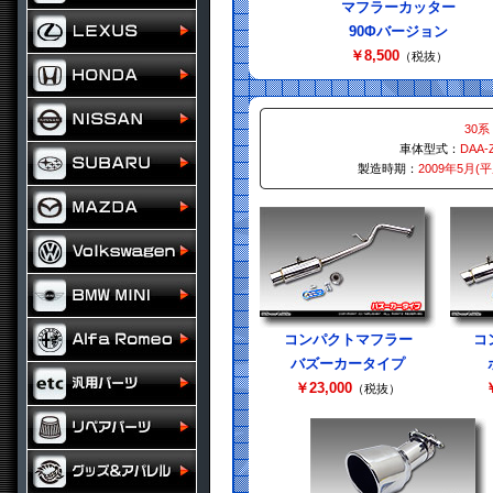
マフラーカッター
90Φバージョン
￥8,500
（税抜）
30系
車体型式：
DAA-
製造時期：
2009年5月(
コンパクトマフラー
コ
バズーカータイプ
￥23,000
￥
（税抜）