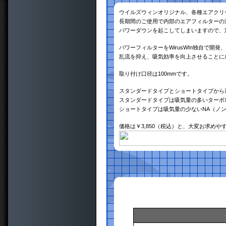
ウイルズウィンオリジナル、各種エアクリー
長期間のご使用で内部のエアフィルターの
パワーダウンを起こしてしまいますので、
パワーフィルターをWirusWIn独自で
乱流を抑え、吸気効率を向上させることに
取り付け口径は100mmです。
スタンダードタイプとショートタイプから
スタンダードタイプは吸気量の多いターボ
ショートタイプは吸気量の少ないNA（ノ
価格は￥3,850（税込）と、大変お求め