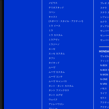
メビウス
プレオ 
テリオスキッド
ステラ
コペン
ステラ 
キャスト
シフォン
(スポーツ・スタイル・アクティバ)
ルクラ
ミラ イース
ディアス
ミラ
サンバー
ミラ カスタム
サンバー
ミラアヴィ
サンバー
ミラジーノ
エッセ
HONDA
エッセ カスタム
ヴェゼ
タフト
フィッ
ネイキッド
N-BOX
ムーヴ
N-BOX 
ムーヴ カスタム
N-WGN
ムーヴ コンテ
N-ONE
ムーヴ キャンバス
N-VAN
タント・タント カスタム
バモス
タント ファンクロス
ライフ
タント エグゼ
ゼスト
ウェイク
アクティ
アトレーワゴン
アクティ
アトレー