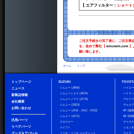
【 エアフィルター：
ショート
ご注文手続きの完了後に、ご注文商
を、改めて弊社【
wiruswin.com
】
願い致します。
ホーム
トップ
トップページ
SUZUKI
TOYOT
ジムニー (JB64)
ハイエ
ニュース
ジムニーシエラ (JB74)
ハイラ
新製品情報
ジムニーノマド (JC74)
アルフ
会社概要
ジムニー (JB23)
ヴェル
お問い合わせ
ジムニー (JA11・JA12・JA22)
86【後
ジムニー (JA71)
86【前
汎用パーツ
クロスビー
ヤリス
リペアパーツ
スイフト
シエン
グッズ＆アパレル
ソリオ・ソリオ バンディット
ライズ