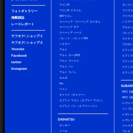
ワゴンR
タンク
ワゴンR スマイル
プリウ
フォトギャラリー
MRワゴン
プリウス
掲載雑誌
スペーシア・スペーシア カスタム
ハリア
レースレポート
スペーシア ギア
アルテ
スペーシア ベース
ブレイ
ヤフオク! ショップ-1
パレット・パレットSW
ラクテ
ヤフオク! ショップ-2
ハスラー
プロボ
Youtube
アルト
ピクシス
Facebook
アルト ターボRS
ピクシス
アルト ワークス
ピクシス
twitter
アルト バン
ピクシス
Instagram
アルト ラパン
ピクシス
セルボ
Kei
SUBAR
ツイン
BRZ【
キャリイ（キャリー）
BRZ【
エブリイ ワゴン（エブリー ワゴン）
レヴォ
エブリイ バン（エブリー バン）
インプレ
レガシィ
DAIHATSU
レガシィ
ロッキー
ジャス
トール
プレオ