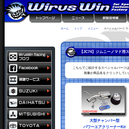
ホーム
トップ
メニュー
スペシャルパーツ ラ
【JC74】ジムニーノマド用
こちらでご紹介するスペシャルパーツ
画像か商品名をクリックしてい
大型チャンバー型
パワーエアクリーナーKit