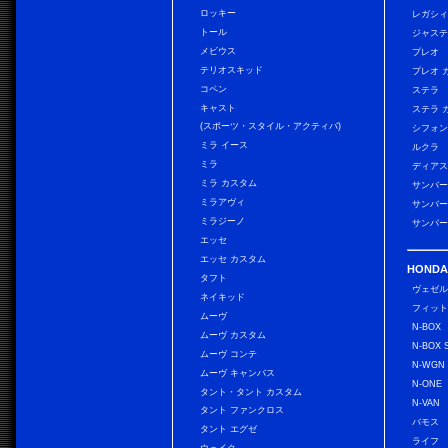
ロッキー
レガシィ
トール
ジャス
メビウス
プレオ
テリオスキッド
プレオ 
コペン
ステラ
キャスト
ステラ 
(スポーツ・スタイル・アクティバ)
シフォン
ミラ イース
ルクラ
ミラ
ディアス
ミラ カスタム
サンバー
ミラアヴィ
サンバー
ミラジーノ
サンバー
エッセ
エッセ カスタム
HONDA
タフト
ヴェゼ
ネイキッド
フィッ
ムーヴ
N-BOX
ムーヴ カスタム
N-BOX 
ムーヴ コンテ
N-WGN
ムーヴ キャンバス
N-ONE
タント・タント カスタム
N-VAN
タント ファンクロス
バモス
タント エグゼ
ライフ