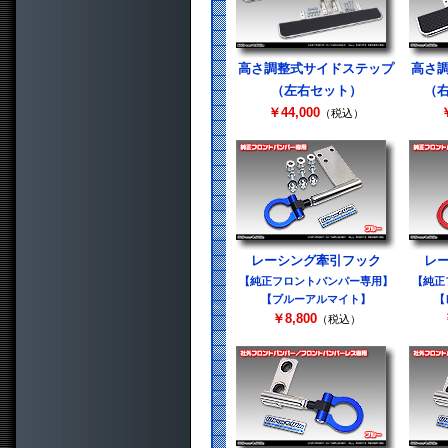
高さ調整式サイドステップ
高さ
（左右セット）
（
￥44,000
￥
（税込）
レーシング牽引フック
レ
【純正フロントバンパー専用】
【純正
【ブルーアルマイト】
【
￥8,800
（税込）