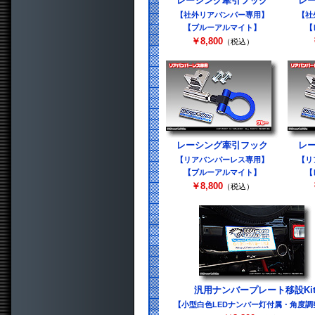
レーシング牽引フック
レ
【社外リアバンパー専用】
【社
【ブルーアルマイト】
【
￥8,800
（税込）
レーシング牽引フック
レ
【リアバンパーレス専用】
【リ
【ブルーアルマイト】
【
￥8,800
（税込）
汎用ナンバープレート移設Ki
【小型白色LEDナンバー灯付属・角度調