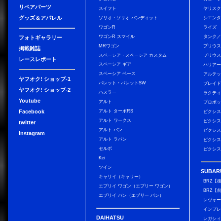
リペアパーツ
スイフト
ヤリス
グッズ＆アパレル
ソリオ・ソリオ バンディット
シエン
ワゴンR
ライズ
ワゴンR スマイル
タンク
フォトギャラリー
MRワゴン
プリウ
掲載雑誌
スペーシア・スペーシア カスタム
プリウス
レースレポート
スペーシア ギア
ハリア
スペーシア ベース
アルテ
ヤフオク! ショップ-1
パレット・パレットSW
ブレイ
ヤフオク! ショップ-2
ハスラー
ラクテ
Youtube
アルト
プロボ
Facebook
アルト ターボRS
ピクシス
アルト ワークス
ピクシス
twitter
アルト バン
ピクシス
Instagram
アルト ラパン
ピクシス
セルボ
ピクシス
Kei
ツイン
SUBAR
キャリイ（キャリー）
BRZ【
エブリイ ワゴン（エブリー ワゴン）
BRZ【
エブリイ バン（エブリー バン）
レヴォ
インプレ
DAIHATSU
レガシィ