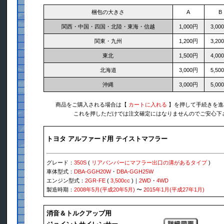
梱包の大きさ
A
B
関西・中国・四国・北陸・東海・信越
1,000円
3,00
関東・九州
1,200円
3,20
東北
1,500円
4,00
北海道
3,000円
5,50
沖縄
3,000円
5,00
商品をご購入される場合は【
カートに入れる
】を押して手続きを進
これを押しただけでは注文確定にはなりませんのでご安心下
トヨタ アルファード用 テイストマフラー
グレード：
350S
(
リアバンパーにマフラー出口の溝があるタイプ
)
車体型式：
DBA-GGH20W
・
DBA-GGH25W
エンジン型式：
2GR-FE
(
3,500cc
)｜
2WD
・
4WD
製造時期：
2008年5月(平成20年5月)
〜
2015年1月(平成27年1月)
消音＆トルクアップ用