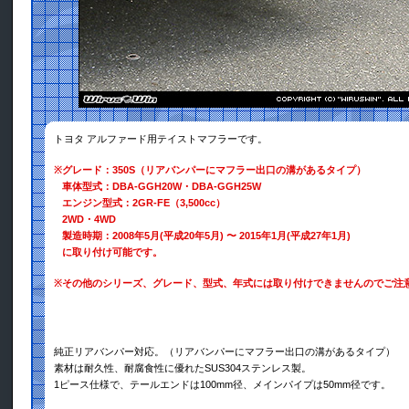
トヨタ アルファード用テイストマフラーです。
※
グレード：350S（リアバンパーにマフラー出口の溝があるタイプ）
車体型式：DBA-GGH20W・DBA-GGH25W
エンジン型式：2GR-FE（3,500cc）
2WD・4WD
製造時期：2008年5月(平成20年5月) 〜 2015年1月(平成27年1月)
に取り付け可能です。
※
その他のシリーズ、グレード、型式、年式には取り付けできませんのでご注
純正リアバンパー対応。（リアバンパーにマフラー出口の溝があるタイプ）
素材は耐久性、耐腐食性に優れたSUS304ステンレス製。
1ピース仕様で、テールエンドは100mm径、メインパイプは50mm径です。