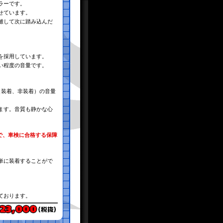
ラーです。
せています。
離して次に踏み込んだ
を採用しています。
い程度の音量です。
（装着、非装着）の音量
ます。音質も静かな心
で、車検に合格する保障
単に装着することがで
っております。