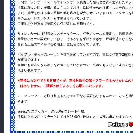
中間サイレンサー＋テールサイレンサーを装備した性能と音質を追求したマフ
排気に程よい圧力が掛かるようにしており、低回転からの加速トルクを向上さ
また、排圧をかける事で回転の落ち込みを減少させていますので、アクセルを
時の反応（レスポンス）も非常良くなっています。
市街地から峠道まで幅広く走行が楽しめる商品です。
サイレンサーには消音材にスチールウール、グラスウールを使用し、隔壁構造
音量は小さめの設定にしており、うるさすぎず静かすぎず、近所迷惑にならな
音質も上品でマイルドな心地よい重低音になっています。
バッフル（消音用のパーツ）を標準装備していますので、簡単な作業で2種類
が選択できます。
車検にも対応できる静かな音量にしていますので、公道でも安心して走行でき
地よい低音です。
※
車検にも対応できる音量ですが、車検対応の公認マフラーではありませんの
はありません。ご理解のほどよろしくお願いいたします。
ノーマルマフラーと取り替えるだけで加工など必要ありませんので、とても簡
きます。
WirusWinステッカー、WirusWinプレート付属。
価格はクルマ用マフラーとしては￥23,000（税抜）と、大変お求めやすくな