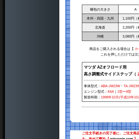
梱包の大きさ
A
本州・四国・九州
1,100円
北海道
2,200円
沖縄
3,080円
商品をご購入される場合は【
カ
これを押しただけでは注
マツダ AZオフロード用
高さ調整式サイドステップ（
車体型式：
ABA-JM23W
・
TA-JM23
エンジン型式：
K6A
｜
1型〜9型
製造時期：
1998年10月(平成10年10
ご注文手続きの完了後に、ご注文商
を、改めて弊社【
wiruswin.com
】