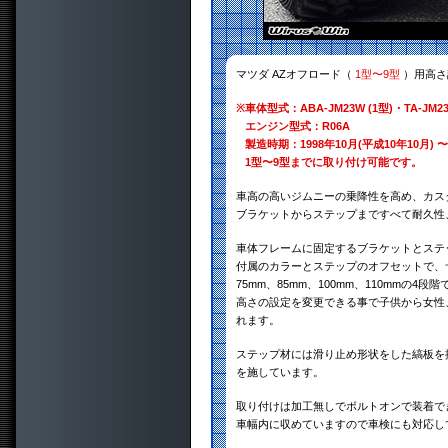
マツダ AZオフロード（
1型〜9型
）用高さ
※
車体型式：ABA-JM23W (1型)・TA-JM23W
エンジン型式：R06A
製造時期：1998年10月(平成10年10月) 〜
1型〜9型までに取り付け可能です。
車高の高いジムニーの乗降性を高め、カス
ブラケットからステップまですべて耐久性、
車体フレームに固定するブラケットとステ
付属のカラーとステップのオフセットで、
75mm、85mm、100mm、110mmの4
高さの設定を変更できる事で子供から女性
れます。
ステップ材には滑り止め形状をした縞板を
を施しています。
取り付けは加工無しでボルトオンで装着で
車幅内に収めていますので車検にも対応し