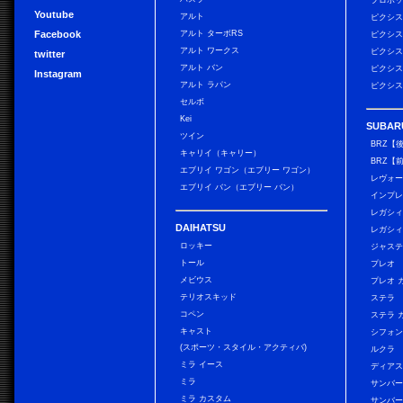
プロボ
Youtube
アルト
ピクシス
Facebook
アルト ターボRS
ピクシス
アルト ワークス
ピクシス
twitter
アルト バン
ピクシス
Instagram
アルト ラパン
ピクシス
セルボ
Kei
SUBAR
ツイン
BRZ【
キャリイ（キャリー）
BRZ【
エブリイ ワゴン（エブリー ワゴン）
レヴォ
エブリイ バン（エブリー バン）
インプレ
レガシィ
DAIHATSU
レガシィ
ロッキー
ジャス
トール
プレオ
メビウス
プレオ 
テリオスキッド
ステラ
コペン
ステラ 
キャスト
シフォン
(スポーツ・スタイル・アクティバ)
ルクラ
ミラ イース
ディアス
ミラ
サンバー
ミラ カスタム
サンバー