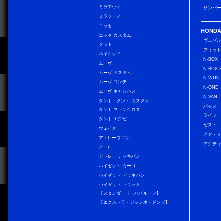
ミラアヴィ
サンバー
ミラジーノ
エッセ
HONDA
エッセ カスタム
ヴェゼ
タフト
フィッ
ネイキッド
N-BOX
ムーヴ
N-BOX 
ムーヴ カスタム
N-WGN
ムーヴ コンテ
N-ONE
ムーヴ キャンバス
N-VAN
タント・タント カスタム
バモス
タント ファンクロス
ライフ
タント エグゼ
ゼスト
ウェイク
アクティ
アトレーワゴン
アクティ
アトレー
アトレー デッキバン
ハイゼット カーゴ
ハイゼット デッキバン
ハイゼット トラック
【スタンダード・ハイルーフ】
【エクストラ・ジャンボ・ダンプ】