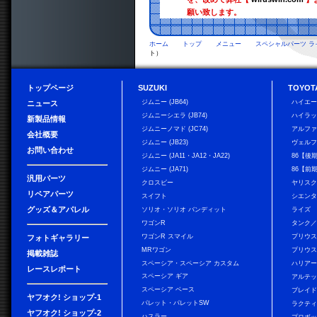
願い致します。
ホーム
トップ
メニュー
スペシャルパーツ ラ
ト）
トップページ
SUZUKI
TOYOT
ジムニー (JB64)
ハイエ
ニュース
ジムニーシエラ (JB74)
ハイラ
新製品情報
ジムニーノマド (JC74)
アルフ
会社概要
ジムニー (JB23)
ヴェル
お問い合わせ
ジムニー (JA11・JA12・JA22)
86【後
ジムニー (JA71)
86【前
汎用パーツ
クロスビー
ヤリス
リペアパーツ
スイフト
シエン
グッズ＆アパレル
ソリオ・ソリオ バンディット
ライズ
ワゴンR
タンク
ワゴンR スマイル
プリウ
フォトギャラリー
MRワゴン
プリウス
掲載雑誌
スペーシア・スペーシア カスタム
ハリア
レースレポート
スペーシア ギア
アルテ
スペーシア ベース
ブレイ
ヤフオク! ショップ-1
パレット・パレットSW
ラクテ
ヤフオク! ショップ-2
ハスラー