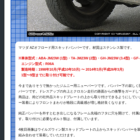
マツダ AZオフロード用スキッドバンパーです。材質はステンレス製です。
※
車体型式：ABA-JM23W (1型)・TA-JM23W (2型)・GH-JM23W (3.4型)・GF-
エンジン型式：R06A
製造時期：1998年10月(平成10年10月) 〜 2014年3月(平成26年3月)
1型〜9型までに取り付け可能です。
今までありそうで無かったジムニー用ニューパーツです。バンパー下の寂しく
パーツです。ドレスアップの向上とクロカン走行の路面からの衝撃をガードし
商品は、殆どの社外品スキッドプレートの上から取り付けできるようにしてい
ー装着によりフロントまわりが格段に高級感が増し格好良くなります。
純正バンパーを外すとむき出しになるフレーム先端のフタに穴を開けて、付属
す。取り付けに必要なボルト類は、付属しています。
4枚目画像はウイルズウィン製スキッドプレートの上からスキッドバンパーを
組み合わせて装着していただけます。