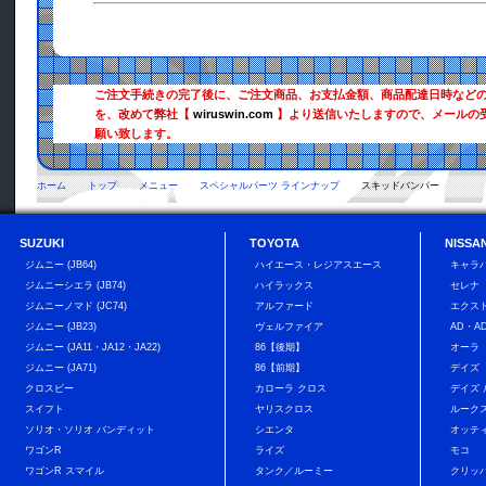
ご注文手続きの完了後に、ご注文商品、お支払金額、商品配達日時など
を、改めて弊社【
wiruswin.com
】より送信いたしますので、メールの
願い致します。
ホーム
トップ
メニュー
スペシャルパーツ ラインナップ
スキッドバンパー
SUZUKI
TOYOTA
NISSA
ジムニー (JB64)
ハイエース・レジアスエース
キャラバ
ジムニーシエラ (JB74)
ハイラックス
セレナ
ジムニーノマド (JC74)
アルファード
エクス
ジムニー (JB23)
ヴェルファイア
AD・A
ジムニー (JA11・JA12・JA22)
86【後期】
オーラ
ジムニー (JA71)
86【前期】
デイズ
クロスビー
カローラ クロス
デイズ
スイフト
ヤリスクロス
ルーク
ソリオ・ソリオ バンディット
シエンタ
オッテ
ワゴンR
ライズ
モコ
ワゴンR スマイル
タンク／ルーミー
クリッ