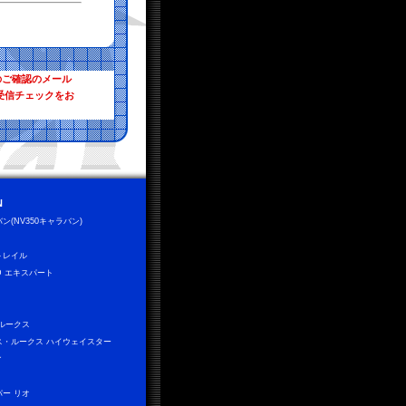
のご確認のメール
受信チェックをお
N
ン(NV350キャラバン)
トレイル
D エキスパート
 ルークス
ス・ルークス ハイウェイスター
ィ
パー リオ