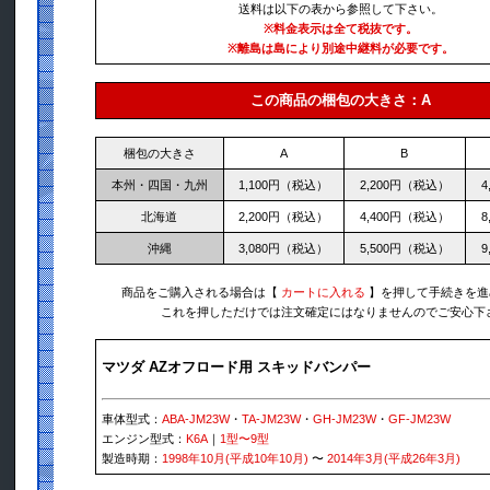
送料は以下の表から参照して下さい。
※料金表示は全て税抜です。
※離島は島により別途中継料が必要です。
この商品の梱包の大きさ：A
梱包の大きさ
A
B
本州・四国・九州
1,100円（税込）
2,200円（税込）
4
北海道
2,200円（税込）
4,400円（税込）
8
沖縄
3,080円（税込）
5,500円（税込）
9
商品をご購入される場合は【
カートに入れる
】を押して手続きを進
これを押しただけでは注文確定にはなりませんのでご安心下
マツダ AZオフロード用 スキッドバンパー
車体型式：
ABA-JM23W
・
TA-JM23W
・
GH-JM23W
・
GF-JM23W
エンジン型式：
K6A
｜
1型〜9型
製造時期：
1998年10月(平成10年10月)
〜
2014年3月(平成26年3月)