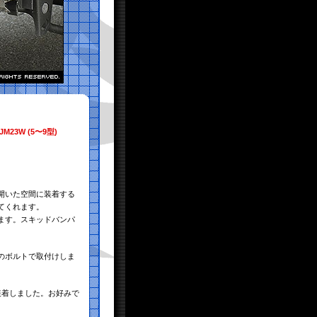
JM23W (5〜9型)
開いた空間に装着する
てくれます。
ます。スキッドバンパ
のボルトで取付けしま
装着しました。お好みで