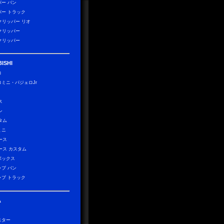
パー バン
パー トラック
0クリッパー リオ
0クリッパー
0クリッパー
ISHI
ロ
ロミニ・パジェロJr
）
ス
ン
タム
ミニ
ース
ース カスタム
ボックス
ャブ バン
ャブ トラック
A
スター