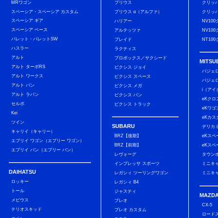
MRワゴン
プリウス
クリッ
スペーシア・スペーシア カスタム
プリウス α（アルファ）
クリッ
スペーシア ギア
ハリアー
NV10
スペーシア ベース
アルテッツァ
NV10
パレット・パレットSW
ブレイド
NT10
ハスラー
ラクティス
アルト
プロボックス／サクシード
MITSUB
アルト ターボRS
ピクシス ジョイ
パジェ
アルト ワークス
ピクシス スペース
パジェ
アルト バン
ピクシス メガ
i（アイ
アルト ラパン
ピクシス バン
eKクロ
セルボ
ピクシス トラック
eKワゴ
Kei
eKカス
ツイン
SUBARU
デリカ
キャリイ（キャリー）
BRZ【後期】
eKスペ
エブリイ ワゴン（エブリー ワゴン）
BRZ【前期】
eKスペ
エブリイ バン（エブリー バン）
レヴォーグ
タウン
インプレッサ スポーツ
ミニキ
DAIHATSU
レガシィ ツーリングワゴン
ミニキ
ロッキー
レガシィ B4
トール
ジャスティ
MAZD
メビウス
プレオ
CX-5
テリオスキッド
プレオ カスタム
ロード