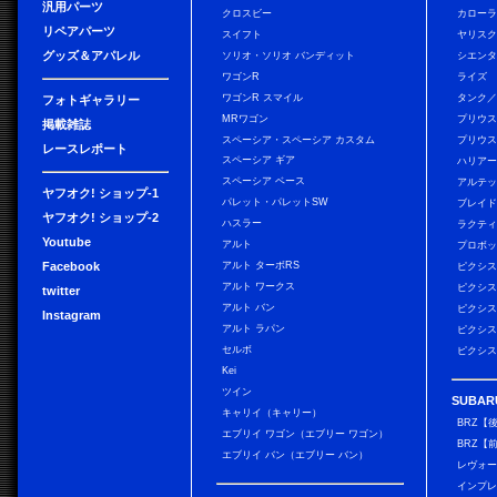
汎用パーツ
クロスビー
カローラ
リペアパーツ
スイフト
ヤリス
グッズ＆アパレル
ソリオ・ソリオ バンディット
シエン
ワゴンR
ライズ
ワゴンR スマイル
タンク
フォトギャラリー
MRワゴン
プリウ
掲載雑誌
スペーシア・スペーシア カスタム
プリウス
レースレポート
スペーシア ギア
ハリア
スペーシア ベース
アルテ
ヤフオク! ショップ-1
パレット・パレットSW
ブレイ
ヤフオク! ショップ-2
ハスラー
ラクテ
Youtube
アルト
プロボ
Facebook
アルト ターボRS
ピクシス
アルト ワークス
ピクシス
twitter
アルト バン
ピクシス
Instagram
アルト ラパン
ピクシス
セルボ
ピクシス
Kei
ツイン
SUBAR
キャリイ（キャリー）
BRZ【
エブリイ ワゴン（エブリー ワゴン）
BRZ【
エブリイ バン（エブリー バン）
レヴォ
インプレ