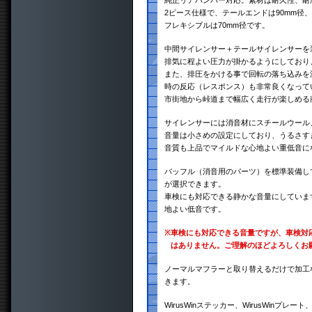
純正リアバンパー対応。素材は耐久性、耐腐
2ピース仕様で、テールエンドは90mm径、
フレキシブルは70mm径です。
中間サイレンサー＋テールサイレンサーを
排気に程よい圧力が掛かるようにしており
また、排圧をかける事で回転の落ち込みを
時の反応（レスポンス）も非常良くなって
市街地から峠道まで幅広く走行が楽しめる
サイレンサーには消音材にスチールウール
音量は小さめの設定にしており、うるさす
音質も上品でマイルドな心地よい重低音に
バッフル（消音用のパーツ）を標準装備し
が選択できます。
車検にも対応できる静かな音量にしていま
地よい低音です。
※
車検にも対応できる音量ですが、車検対
はありません。ご理解のほどよろしくお
ノーマルマフラーと取り替えるだけで加工
きます。
WirusWinステッカー、WirusWinプ