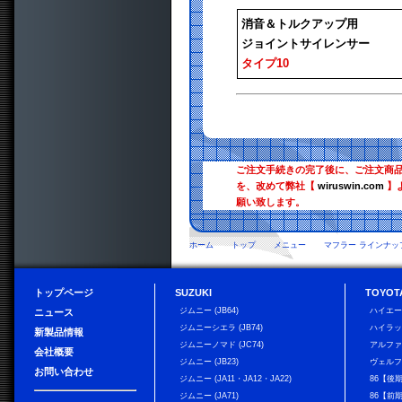
消音＆トルクアップ用
ジョイントサイレンサー
タイプ10
ご注文手続きの完了後に、ご注文商
を、改めて弊社【
wiruswin.com
】
願い致します。
ホーム
トップ
メニュー
マフラー ラインナッ
トップページ
SUZUKI
TOYOT
ジムニー (JB64)
ハイエ
ニュース
ジムニーシエラ (JB74)
ハイラ
新製品情報
ジムニーノマド (JC74)
アルフ
会社概要
ジムニー (JB23)
ヴェル
お問い合わせ
ジムニー (JA11・JA12・JA22)
86【後
ジムニー (JA71)
86【前