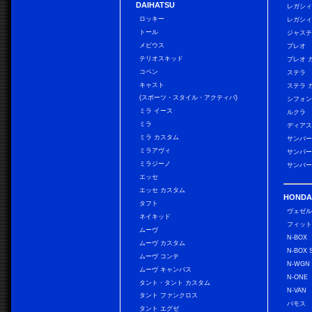
DAIHATSU
レガシィ
ロッキー
レガシィ
トール
ジャス
メビウス
プレオ
テリオスキッド
プレオ 
コペン
ステラ
キャスト
ステラ 
(スポーツ・スタイル・アクティバ)
シフォン
ミラ イース
ルクラ
ミラ
ディアス
ミラ カスタム
サンバー
ミラアヴィ
サンバー
ミラジーノ
サンバー
エッセ
エッセ カスタム
HONDA
タフト
ヴェゼ
ネイキッド
フィッ
ムーヴ
N-BOX
ムーヴ カスタム
N-BOX 
ムーヴ コンテ
N-WGN
ムーヴ キャンバス
N-ONE
タント・タント カスタム
N-VAN
タント ファンクロス
バモス
タント エグゼ