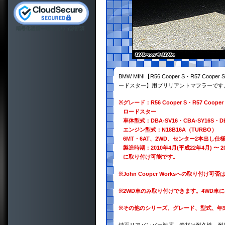
BMW MINI【R56 Cooper S・R57 Coope
ードスター】用ブリリアントマフラーです
※
グレード：R56 Cooper S・R57 Cooper
ロードスター
車体型式：DBA-SV16・CBA-SY16S・DBA
エンジン型式：N18B16A（TURBO）
6MT・6AT、2WD、センター2本出し仕
製造時期：2010年4月(平成22年4月) 〜 2
に取り付け可能です。
※
John Cooper Worksへの取り付け可
※
2WD車のみ取り付けできます。4WD車
※
その他のシリーズ、グレード、型式、年