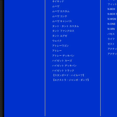
ネイキッド
フィッ
ムーヴ
N-BOX
ムーヴ カスタム
N-BOX 
ムーヴ コンテ
N-WGN
ムーヴ キャンバス
N-ONE
タント・タント カスタム
N-VAN
タント ファンクロス
バモス
タント エグゼ
ライフ
ウェイク
ゼスト
アトレーワゴン
アクティ
アトレー
アクティ
アトレー デッキバン
ハイゼット カーゴ
ハイゼット デッキバン
ハイゼット トラック
【スタンダード・ハイルーフ】
【エクストラ・ジャンボ・ダンプ】