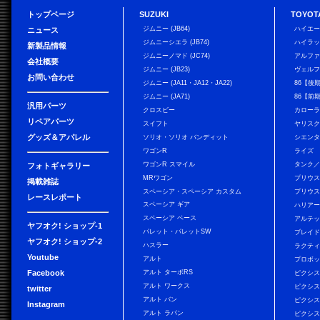
トップページ
SUZUKI
TOYOT
ジムニー (JB64)
ハイエ
ニュース
ジムニーシエラ (JB74)
ハイラ
新製品情報
ジムニーノマド (JC74)
アルフ
会社概要
ジムニー (JB23)
ヴェル
お問い合わせ
ジムニー (JA11・JA12・JA22)
86【後
ジムニー (JA71)
86【前
汎用パーツ
クロスビー
カローラ
リペアパーツ
スイフト
ヤリス
グッズ＆アパレル
ソリオ・ソリオ バンディット
シエン
ワゴンR
ライズ
ワゴンR スマイル
タンク
フォトギャラリー
MRワゴン
プリウ
掲載雑誌
スペーシア・スペーシア カスタム
プリウス
レースレポート
スペーシア ギア
ハリア
スペーシア ベース
アルテ
ヤフオク! ショップ-1
パレット・パレットSW
ブレイ
ヤフオク! ショップ-2
ハスラー
ラクテ
Youtube
アルト
プロボ
Facebook
アルト ターボRS
ピクシス
アルト ワークス
ピクシス
twitter
アルト バン
ピクシス
Instagram
アルト ラパン
ピクシス