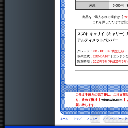
沖縄
3,080円
商品をご購入される場合は【
カ
これを押しただけでは注
スズキ キャリイ（キャリー）
アルティメットバンパー
グレード：
KX
・
KC
・
KC農繁仕様
・
車体型式：
EBD-DA16T
｜エンジン
製造時期：
2013年8月(平成25年8月)
ご注文手続きの完了後に、ご注文商
を、改めて弊社【
wiruswin.com
】
願い致します。
ホーム
トップ
メニュー
スペシャルパーツ ラ