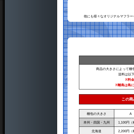
他にも様々なオリジナルマフラー
商品の大きさによって梱
送料は以
※料
※離島は島
この商
梱包の大きさ
A
本州・四国・九州
1,100円
北海道
2,200円