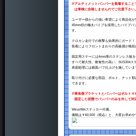
※
アルティメットバンパーを装着すること
は車検に合格しませんのでご注意下さい
ユーザー様からの強い希望により商品化が
45mm径の極太パイプを採用したパイプ
す。
クロカン走行での衝撃も効果的にガード！
装着によりフロントまわりの高級感が格段
固定用ステーには4mm厚のステンレス板
すべて耐久性、耐食性の高い、SUS304
表面処理には鏡面バフ仕上げを施していま
取り付けに必要な部品、ボルト、ナット類
できます。
※
車体側ブラケットとバンパーはボルト４
固定した状態でバンパーのみを外して対
WirusWinステッカー付属。
価格は￥60,500（税込）と、大変お求め