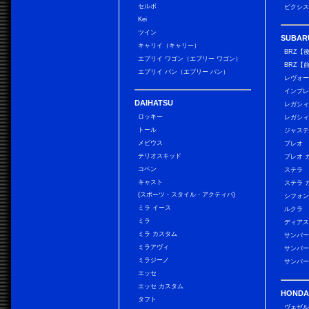
セルボ
ピクシス
Kei
ツイン
SUBAR
キャリイ（キャリー）
BRZ【
エブリイ ワゴン（エブリー ワゴン）
BRZ【
エブリイ バン（エブリー バン）
レヴォ
インプレ
DAIHATSU
レガシィ
ロッキー
レガシィ
トール
ジャス
メビウス
プレオ
テリオスキッド
プレオ 
コペン
ステラ
キャスト
ステラ 
(スポーツ・スタイル・アクティバ)
シフォン
ミラ イース
ルクラ
ミラ
ディアス
ミラ カスタム
サンバー
ミラアヴィ
サンバー
ミラジーノ
サンバー
エッセ
エッセ カスタム
HONDA
タフト
ヴェゼ