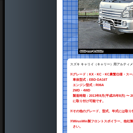
スズキ キャリイ（キャリー）用アルティ
※
グレード：KX・KC・KC農繁仕様・スー
車体型式：EBD-DA16T
エンジン型式：R06A
2WD・4WD
製造時期：2013年8月(平成25年8月) 〜 2
に取り付け可能です。
※
その他のグレード、型式、年式には取り
※
WirusWin製フロントスポイラー、
さい。