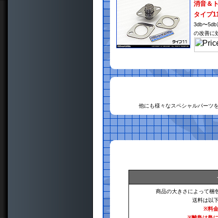
消音＆
タイプ1
3db〜
の改善に
他にも様々なスペシャルパーツ
商品の大きさによって梱
送料は以
※料
※離島は島