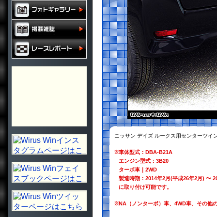
ニッサン デイズ ルークス用センターツ
※
車体型式：DBA-B21A
エンジン型式：3B20
ターボ車｜2WD
製造時期：2014年2月(平成26年2月) 〜 2
に取り付け可能です。
※
NA（ノンターボ）車、4WD車、その他