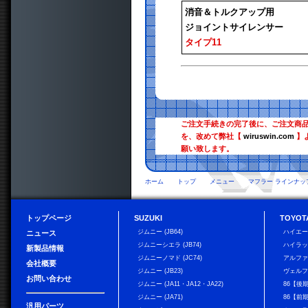
消音＆トルクアップ用
ジョイントサイレンサー
タイプ11
ご注文手続きの完了後に、ご注文商
を、改めて弊社【
wiruswin.com
】
願い致します。
ホーム
トップ
メニュー
マフラー ラインナッ
トップページ
SUZUKI
TOYOT
ジムニー (JB64)
ハイエ
ニュース
ジムニーシエラ (JB74)
ハイラ
新製品情報
ジムニーノマド (JC74)
アルフ
会社概要
ジムニー (JB23)
ヴェル
お問い合わせ
ジムニー (JA11・JA12・JA22)
86【後
ジムニー (JA71)
86【前
汎用パーツ