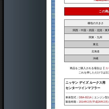
この商
梱包の大きさ
関西・中国・四国・北陸・東
関東・九州
東北
北海道
沖縄
商品をご購入される場合は【
カ
これを押しただけでは注
ニッサン デイズ ルークス用
センターツインマフラー
車体型式：
DBA-B21A
｜エンジン型
製造時期：
2014年2月(平成26年2月)