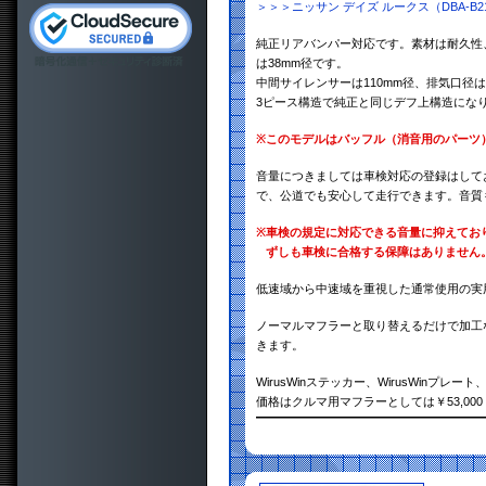
＞＞＞ニッサン デイズ ルークス（DBA-
純正リアバンパー対応です。素材は耐久性、
は38mm径です。
中間サイレンサーは110mm径、排気口径は8
3ピース構造で純正と同じデフ上構造にな
※
このモデルはバッフル（消音用のパーツ
音量につきましては車検対応の登録はして
で、公道でも安心して走行できます。音質
※
車検の規定に対応できる音量に抑えてお
ずしも車検に合格する保障はありません
低速域から中速域を重視した通常使用の実
ノーマルマフラーと取り替えるだけで加工
きます。
WirusWinステッカー、WirusWinプ
価格はクルマ用マフラーとしては￥53,0