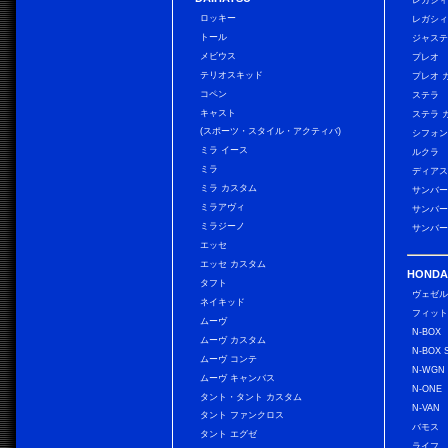
レガシィ
ロッキー
レガシィ
トール
ジャス
メビウス
プレオ
テリオスキッド
プレオ 
コペン
ステラ
キャスト
ステラ 
(スポーツ・スタイル・アクティバ)
シフォン
ミラ イース
ルクラ
ミラ
ディアス
ミラ カスタム
サンバー
ミラアヴィ
サンバー
ミラジーノ
サンバー
エッセ
エッセ カスタム
HONDA
タフト
ヴェゼ
ネイキッド
フィッ
ムーヴ
N-BOX
ムーヴ カスタム
N-BOX 
ムーヴ コンテ
N-WGN
ムーヴ キャンバス
N-ONE
タント・タント カスタム
N-VAN
タント ファンクロス
バモス
タント エグゼ
ライフ