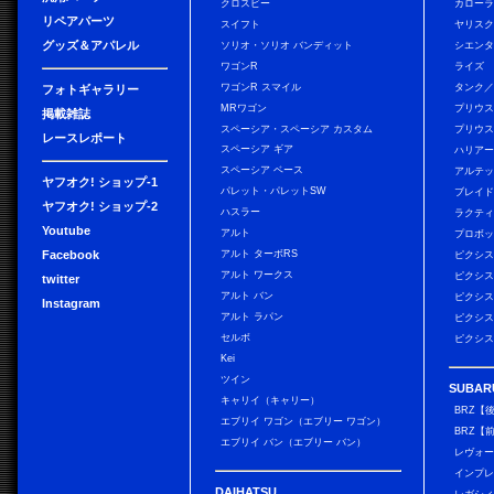
クロスビー
カローラ
リペアパーツ
スイフト
ヤリス
グッズ＆アパレル
ソリオ・ソリオ バンディット
シエン
ワゴンR
ライズ
ワゴンR スマイル
タンク
フォトギャラリー
MRワゴン
プリウ
掲載雑誌
スペーシア・スペーシア カスタム
プリウス
レースレポート
スペーシア ギア
ハリア
スペーシア ベース
アルテ
ヤフオク! ショップ-1
パレット・パレットSW
ブレイ
ヤフオク! ショップ-2
ハスラー
ラクテ
Youtube
アルト
プロボ
Facebook
アルト ターボRS
ピクシス
アルト ワークス
ピクシス
twitter
アルト バン
ピクシス
Instagram
アルト ラパン
ピクシス
セルボ
ピクシス
Kei
ツイン
SUBAR
キャリイ（キャリー）
BRZ【
エブリイ ワゴン（エブリー ワゴン）
BRZ【
エブリイ バン（エブリー バン）
レヴォ
インプレ
DAIHATSU