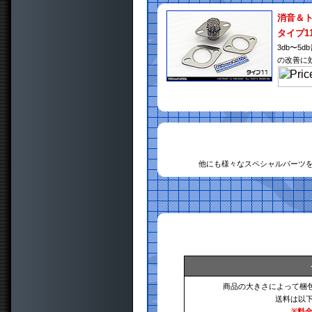
消音＆
タイプ1
3db〜
の改善に
他にも様々なスペシャルパーツ
商品の大きさによって梱
送料は以
※料