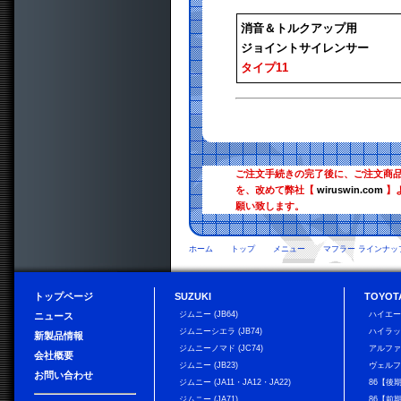
消音＆トルクアップ用
ジョイントサイレンサー
タイプ11
ご注文手続きの完了後に、ご注文商
を、改めて弊社【
wiruswin.com
】
願い致します。
ホーム
トップ
メニュー
マフラー ラインナッ
トップページ
SUZUKI
TOYOT
ジムニー (JB64)
ハイエ
ニュース
ジムニーシエラ (JB74)
ハイラ
新製品情報
ジムニーノマド (JC74)
アルフ
会社概要
ジムニー (JB23)
ヴェル
お問い合わせ
ジムニー (JA11・JA12・JA22)
86【後
ジムニー (JA71)
86【前