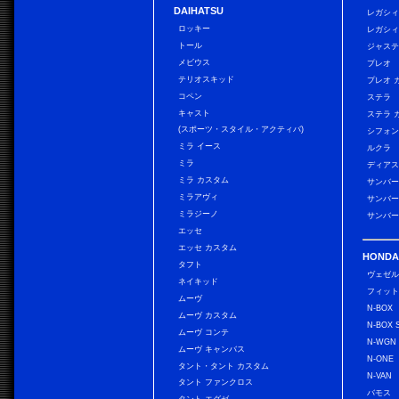
DAIHATSU
レガシィ
ロッキー
レガシィ
トール
ジャス
メビウス
プレオ
テリオスキッド
プレオ 
コペン
ステラ
キャスト
ステラ 
(スポーツ・スタイル・アクティバ)
シフォン
ミラ イース
ルクラ
ミラ
ディアス
ミラ カスタム
サンバー
ミラアヴィ
サンバー
ミラジーノ
サンバー
エッセ
エッセ カスタム
HONDA
タフト
ヴェゼ
ネイキッド
フィッ
ムーヴ
N-BOX
ムーヴ カスタム
N-BOX 
ムーヴ コンテ
N-WGN
ムーヴ キャンバス
N-ONE
タント・タント カスタム
N-VAN
タント ファンクロス
バモス