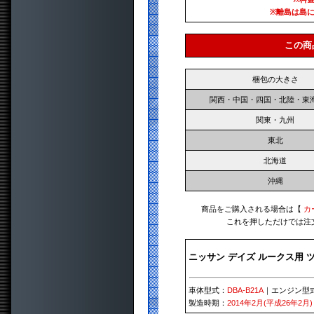
※離島は島
この商
梱包の大きさ
関西・中国・四国・北陸・東
関東・九州
東北
北海道
沖縄
商品をご購入される場合は【
カ
これを押しただけでは注
ニッサン デイズ ルークス用 
車体型式：
DBA-B21A
｜エンジン型
製造時期：
2014年2月(平成26年2月)