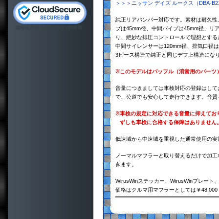
＞＞＞ニッサン デイズ ルークス（DBA-B
純正リアバンパー対応です。素材は耐久性、
プは45mm径、中間パイプは45mm径、
り、絶妙な排圧コントロールで理想とする
中間サイレンサーは120mm径、排気口径は8
3ピース構造で純正と同じデフ上構造にな
※
このモデルはバッフル（消音用のパーツ
音量につきましては車検対応の登録はして
で、公道でも安心して走行できます。音質
※
車検の規定に対応できる音量に抑えてお
ずしも車検に合格する保障はありません
低速域から中速域を重視した通常使用の実
ノーマルマフラーと取り替えるだけで加工
きます。
WirusWinステッカー、WirusWinプ
価格はクルマ用マフラーとしては￥48,0