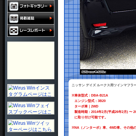
ニッサン デイズ ルークス用ツインマフラ
※
車体型式：DBA-B21A
エンジン型式：3B20
ターボ車｜2WD
製造時期：2014年2月(平成26年2月) 〜 2
に取り付け可能です。
※
NA（ノンターボ）車、4WD車、その他