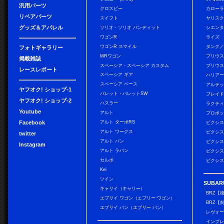
汎用パーツ
クロスビー
カローラ
リペアパーツ
スイフト
ヤリス
グッズ＆アパレル
ソリオ・ソリオ バンディット
シエン
ワゴンR
ライズ
ワゴンR スマイル
タンク
フォトギャラリー
MRワゴン
プリウ
掲載雑誌
スペーシア・スペーシア カスタム
プリウス
レースレポート
スペーシア ギア
ハリア
スペーシア ベース
アルテ
ヤフオク! ショップ-1
パレット・パレットSW
ブレイ
ヤフオク! ショップ-2
ハスラー
ラクテ
Youtube
アルト
プロボ
Facebook
アルト ターボRS
ピクシス
アルト ワークス
ピクシス
twitter
アルト バン
ピクシス
Instagram
アルト ラパン
ピクシス
セルボ
ピクシス
Kei
ツイン
SUBAR
キャリイ（キャリー）
BRZ【
エブリイ ワゴン（エブリー ワゴン）
BRZ【
エブリイ バン（エブリー バン）
レヴォ
インプレ