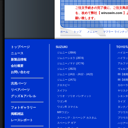
ご注文手続きの完了後に、ご注文商
を、改めて弊社【
wiruswin.com
】
願い致します。
ホーム
トップ
メニュー
マフラー ラインナッ
トップページ
SUZUKI
TOYOT
ジムニー (JB64)
ハイエ
ニュース
ジムニーシエラ (JB74)
ハイラ
新製品情報
ジムニーノマド (JC74)
アルフ
会社概要
ジムニー (JB23)
ヴェル
お問い合わせ
ジムニー (JA11・JA12・JA22)
86【後
ジムニー (JA71)
86【前
汎用パーツ
クロスビー
カローラ
リペアパーツ
スイフト
ヤリス
グッズ＆アパレル
ソリオ・ソリオ バンディット
シエン
ワゴンR
ライズ
ワゴンR スマイル
タンク
フォトギャラリー
MRワゴン
プリウ
掲載雑誌
スペーシア・スペーシア カスタム
プリウス
レースレポート
スペーシア ギア
ハリア