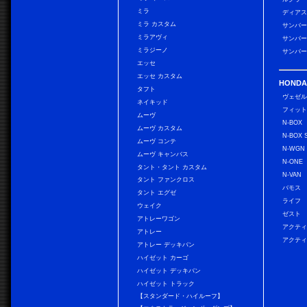
ミラ
ディアス
ミラ カスタム
サンバー
ミラアヴィ
サンバー
ミラジーノ
サンバー
エッセ
エッセ カスタム
HONDA
タフト
ヴェゼ
ネイキッド
フィッ
ムーヴ
N-BOX
ムーヴ カスタム
N-BOX 
ムーヴ コンテ
N-WGN
ムーヴ キャンバス
N-ONE
タント・タント カスタム
N-VAN
タント ファンクロス
バモス
タント エグゼ
ライフ
ウェイク
ゼスト
アトレーワゴン
アクティ
アトレー
アクティ
アトレー デッキバン
ハイゼット カーゴ
ハイゼット デッキバン
ハイゼット トラック
【スタンダード・ハイルーフ】