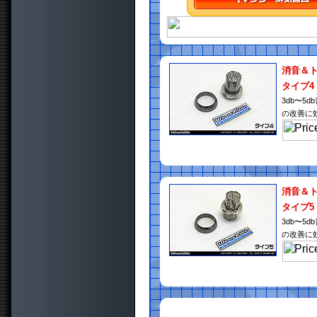
消音＆
タイプ4
3db〜
の改善に
消音＆
タイプ5
3db〜
の改善に