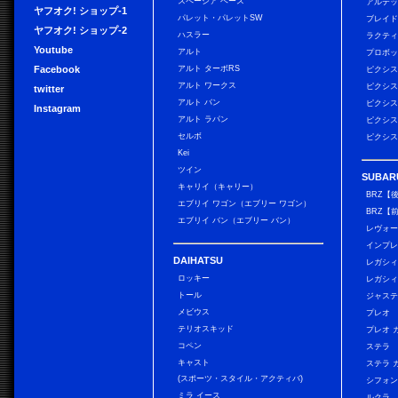
スペーシア ベース
アルテ
ヤフオク! ショップ-1
パレット・パレットSW
ブレイ
ヤフオク! ショップ-2
ハスラー
ラクテ
Youtube
アルト
プロボ
Facebook
アルト ターボRS
ピクシス
アルト ワークス
ピクシス
twitter
アルト バン
ピクシス
Instagram
アルト ラパン
ピクシス
セルボ
ピクシス
Kei
ツイン
SUBAR
キャリイ（キャリー）
BRZ【
エブリイ ワゴン（エブリー ワゴン）
BRZ【
エブリイ バン（エブリー バン）
レヴォ
インプレ
DAIHATSU
レガシィ
ロッキー
レガシィ
トール
ジャス
メビウス
プレオ
テリオスキッド
プレオ 
コペン
ステラ
キャスト
ステラ 
(スポーツ・スタイル・アクティバ)
シフォン
ミラ イース
ルクラ