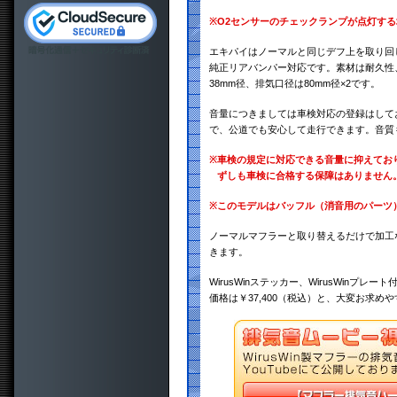
※
O2センサーのチェックランプが点灯す
エキパイはノーマルと同じデフ上を取り回
純正リアバンパー対応です。素材は耐久性、
38mm径、排気口径は80mm径×2です。
音量につきましては車検対応の登録はして
で、公道でも安心して走行できます。音質
※
車検の規定に対応できる音量に抑えてお
ずしも車検に合格する保障はありません
※
このモデルはバッフル（消音用のパーツ
ノーマルマフラーと取り替えるだけで加工
きます。
WirusWinステッカー、WirusWinプレート
価格は￥37,400（税込）と、大変お求め