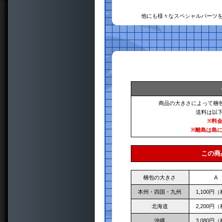
他にも様々なスペシャルパーツ
商品の大きさによって梱
送料は以
※料
※離島は島
この商
梱包の大きさ
A
本州・四国・九州
1,100円
北海道
2,200円
沖縄
3,080円