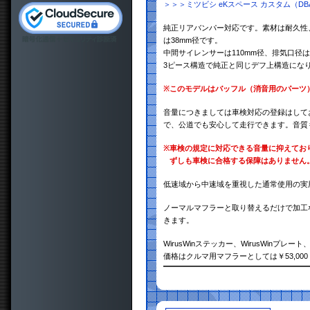
＞＞＞ミツビシ eKスペース カスタム（DB
純正リアバンパー対応です。素材は耐久性、
は38mm径です。
中間サイレンサーは110mm径、排気口径は8
3ピース構造で純正と同じデフ上構造にな
※
このモデルはバッフル（消音用のパーツ
音量につきましては車検対応の登録はして
で、公道でも安心して走行できます。音質
※
車検の規定に対応できる音量に抑えてお
ずしも車検に合格する保障はありません
低速域から中速域を重視した通常使用の実
ノーマルマフラーと取り替えるだけで加工
きます。
WirusWinステッカー、WirusWinプ
価格はクルマ用マフラーとしては￥53,0