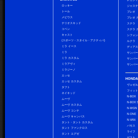
レガシィ
ロッキー
ジャス
トール
プレオ
メビウス
プレオ 
テリオスキッド
ステラ
コペン
ステラ 
キャスト
シフォン
(スポーツ・スタイル・アクティバ)
ルクラ
ミラ イース
ディアス
ミラ
サンバー
ミラ カスタム
サンバー
ミラアヴィ
サンバー
ミラジーノ
エッセ
HONDA
エッセ カスタム
ヴェゼ
タフト
フィッ
ネイキッド
N-BOX
ムーヴ
N-BOX 
ムーヴ カスタム
N-WGN
ムーヴ コンテ
N-ONE
ムーヴ キャンバス
N-VAN
タント・タント カスタム
バモス
タント ファンクロス
ライフ
タント エグゼ
ゼスト