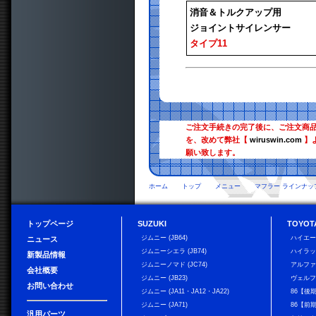
消音＆トルクアップ用
ジョイントサイレンサー
タイプ11
ご注文手続きの完了後に、ご注文商
を、改めて弊社【
wiruswin.com
】
願い致します。
ホーム
トップ
メニュー
マフラー ラインナッ
トップページ
SUZUKI
TOYOT
ジムニー (JB64)
ハイエ
ニュース
ジムニーシエラ (JB74)
ハイラ
新製品情報
ジムニーノマド (JC74)
アルフ
会社概要
ジムニー (JB23)
ヴェル
お問い合わせ
ジムニー (JA11・JA12・JA22)
86【後
ジムニー (JA71)
86【前
汎用パーツ