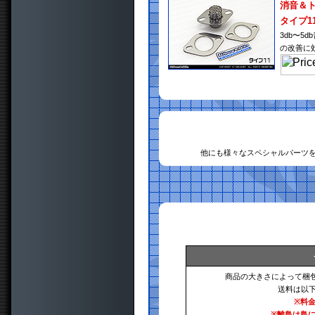
消音＆
タイプ1
3db〜
の改善に
他にも様々なスペシャルパーツ
商品の大きさによって梱
送料は以
※料
※離島は島