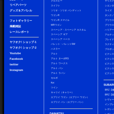
クロスビー
ヤリス
リペアパーツ
スイフト
シエン
グッズ＆アパレル
ソリオ・ソリオ バンディット
ライズ
ワゴンR
タンク
ワゴンR スマイル
プリウ
フォトギャラリー
MRワゴン
プリウス
掲載雑誌
スペーシア・スペーシア カスタム
ハリア
レースレポート
スペーシア ギア
アルテ
スペーシア ベース
ブレイ
ヤフオク! ショップ-1
パレット・パレットSW
ラクテ
ヤフオク! ショップ-2
ハスラー
プロボ
Youtube
アルト
ピクシス
Facebook
アルト ターボRS
ピクシス
アルト ワークス
ピクシス
twitter
アルト バン
ピクシス
Instagram
アルト ラパン
ピクシス
セルボ
Kei
SUBAR
ツイン
BRZ【
キャリイ（キャリー）
BRZ【
エブリイ ワゴン（エブリー ワゴン）
レヴォ
エブリイ バン（エブリー バン）
インプレ
レガシィ
DAIHATSU