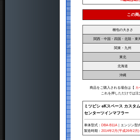
この商
梱包の大きさ
関西・中国・四国・北陸・東
関東・九州
東北
北海道
沖縄
商品をご購入される場合は【
カ
これを押しただけでは注
ミツビシ eKスペース カスタ
センターツインマフラー
車体型式：
DBA-B11A
｜エンジン型
製造時期：
2014年2月(平成26年2月)