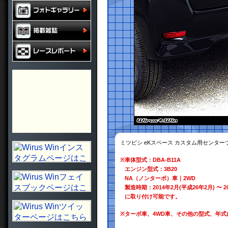
ミツビシ eKスペース カスタム用センタ
※
車体型式：DBA-B11A
エンジン型式：3B20
NA（ノンターボ）車｜2WD
製造時期：2014年2月(平成26年2月) 〜 2
に取り付け可能です。
※
ターボ車、4WD車、その他の型式、年