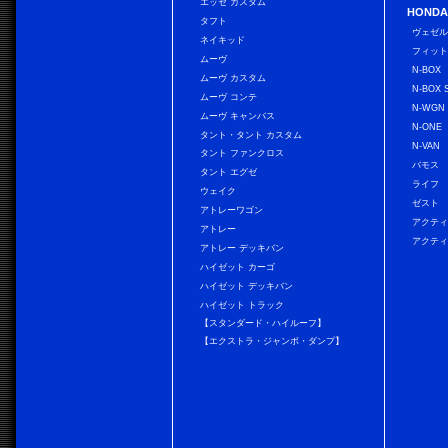
エッセ カスタム
HONDA
タフト
ヴェゼ
ネイキッド
フィッ
ムーヴ
N-BOX
ムーヴ カスタム
N-BOX 
ムーヴ コンテ
N-WGN
ムーヴ キャンバス
N-ONE
タント・タント カスタム
N-VAN
タント ファンクロス
バモス
タント エグゼ
ライフ
ウェイク
ゼスト
アトレーワゴン
アクティ
アトレー
アクティ
アトレー デッキバン
ハイゼット カーゴ
ハイゼット デッキバン
ハイゼット トラック
【スタンダード・ハイルーフ】
【エクストラ・ジャンボ・ダンプ】