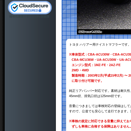
トヨタ ハリアー用テイストマフラーです。
※
車体型式：CBA-ACU30W・CBA-ACU35
CBA-MCU36W・UA-ACU30W・UA-AC
エンジン型式：1MZ-FE・2AZ-FE
2WD・4WD
製造時期：2003年2月(平成15年2月) 〜 2
に取り付け可能です。
純正リアバンパー対応です。素材は耐久性、
45mm径、排気口径は125mm径です。
音量につきましては車検対応の登録はして
すので、公道でも安心して走行できます。
※
車検の規定に対応できる音量に抑えてお
ずしも車検に合格する保障はありません