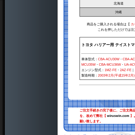
北海道
沖縄
商品をご購入される場合は【
カ
これを押しただけでは注
トヨタ ハリアー用 テイスト
車体型式：
CBA-ACU30W
・
CBA-A
MCU35W
・
CBA-MCU36W
・
UA-AC
エンジン型式：
1MZ-FE
・
2AZ-FE
｜
製造時期：
2003年2月(平成15年2月)
ご注文手続きの完了後に、ご注文商
を、改めて弊社【
wiruswin.com
】
願い致します。