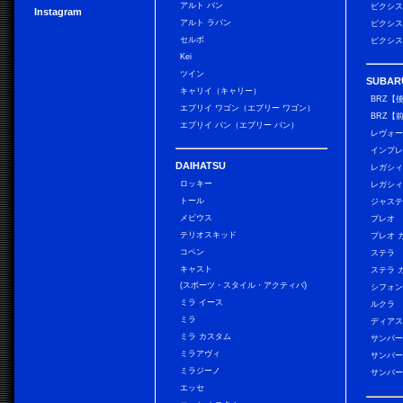
アルト バン
ピクシス
Instagram
アルト ラパン
ピクシス
セルボ
ピクシス
Kei
ツイン
SUBAR
キャリイ（キャリー）
BRZ【
エブリイ ワゴン（エブリー ワゴン）
BRZ【
エブリイ バン（エブリー バン）
レヴォ
インプレ
DAIHATSU
レガシィ
ロッキー
レガシィ
トール
ジャス
メビウス
プレオ
テリオスキッド
プレオ 
コペン
ステラ
キャスト
ステラ 
(スポーツ・スタイル・アクティバ)
シフォン
ミラ イース
ルクラ
ミラ
ディアス
ミラ カスタム
サンバー
ミラアヴィ
サンバー
ミラジーノ
サンバー
エッセ