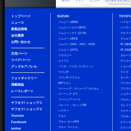
ホーム
トップ
メニュー
マフラー ラインナッ
トップページ
SUZUKI
TOYOT
ジムニー (JB64)
ハイエ
ニュース
ジムニーシエラ (JB74)
ハイラ
新製品情報
ジムニーノマド (JC74)
アルフ
会社概要
ジムニー (JB23)
ヴェル
お問い合わせ
ジムニー (JA11・JA12・JA22)
86【後
ジムニー (JA71)
86【前
汎用パーツ
クロスビー
カローラ
リペアパーツ
スイフト
ヤリス
グッズ＆アパレル
ソリオ・ソリオ バンディット
シエン
ワゴンR
ライズ
ワゴンR スマイル
タンク
フォトギャラリー
MRワゴン
プリウ
掲載雑誌
スペーシア・スペーシア カスタム
プリウス
レースレポート
スペーシア ギア
ハリア
スペーシア ベース
アルテ
ヤフオク! ショップ-1
パレット・パレットSW
ブレイ
ヤフオク! ショップ-2
ハスラー
ラクテ
Youtube
アルト
プロボ
Facebook
アルト ターボRS
ピクシス
アルト ワークス
ピクシス
twitter