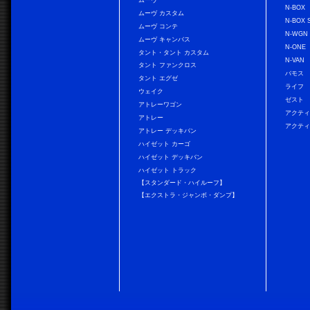
ムーヴ
N-BOX
ムーヴ カスタム
N-BOX 
ムーヴ コンテ
N-WGN
ムーヴ キャンバス
N-ONE
タント・タント カスタム
N-VAN
タント ファンクロス
バモス
タント エグゼ
ライフ
ウェイク
ゼスト
アトレーワゴン
アクティ
アトレー
アクティ
アトレー デッキバン
ハイゼット カーゴ
ハイゼット デッキバン
ハイゼット トラック
【スタンダード・ハイルーフ】
【エクストラ・ジャンボ・ダンプ】