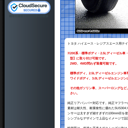
トヨタ ハイエース・レジアスエース用テ
※
200系・標準ボディ・2.5Lディーゼル車・20
型】に取り付け可能です。
2WD、4WD問わず装着可能です。
標準ボディ、2.5Lディーゼルエンジン
ワイドボディ、3.0Lディーゼルエンジ
その他ガソリン車、スーパーロングなど
さい。
純正リアバンパー対応です。純正マフラー
素材は耐久性、耐腐食性に優れたSUS30
ンサーは太すぎず細すぎずの100mm径を
シンプルなデザインで上品なイメージで設