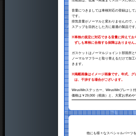
性能面は、低速〜高速までスムーズに吹け
音量につきましては車検対応の登録はして
です。
排気音量がノーマルと変わりませんので、
スアップを目的とした方に最適の製品です
※
車検の規定に対応できる音量に抑えてお
ずしも車検に合格する保障はありません
ガスケットはノーマルジョイント部箇所と
ノーマルマフラーと取り替えるだけで加工
きます。
※
掲載画像はイメージ画像です。年式、グ
は、干渉する場合がございます。
WirusWinステッカー、WirusWinプレート
価格は￥29,000（税抜）と、大変お求め
他にも様々なスペシャルパーツ