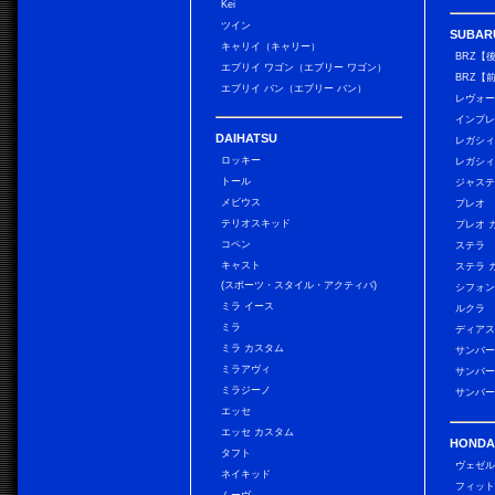
Kei
ツイン
SUBAR
キャリイ（キャリー）
BRZ【
エブリイ ワゴン（エブリー ワゴン）
BRZ【
エブリイ バン（エブリー バン）
レヴォ
インプレ
DAIHATSU
レガシィ
ロッキー
レガシィ
トール
ジャス
メビウス
プレオ
テリオスキッド
プレオ 
コペン
ステラ
キャスト
ステラ 
(スポーツ・スタイル・アクティバ)
シフォン
ミラ イース
ルクラ
ミラ
ディアス
ミラ カスタム
サンバー
ミラアヴィ
サンバー
ミラジーノ
サンバー
エッセ
エッセ カスタム
HONDA
タフト
ヴェゼ
ネイキッド
フィッ