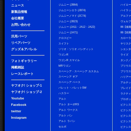
ジムニー (JB64)
ハイエ
ニュース
ジムニーシエラ (JB74)
ハイラ
新製品情報
ジムニーノマド (JC74)
アルフ
会社概要
ジムニー (JB23)
ヴェル
お問い合わせ
ジムニー (JA11・JA12・JA22)
86【後
ジムニー (JA71)
86【前
汎用パーツ
クロスビー
カローラ
リペアパーツ
スイフト
ヤリス
グッズ＆アパレル
ソリオ・ソリオ バンディット
シエン
ワゴンR
ライズ
ワゴンR スマイル
タンク
フォトギャラリー
MRワゴン
プリウ
掲載雑誌
スペーシア・スペーシア カスタム
プリウス
レースレポート
スペーシア ギア
ハリア
スペーシア ベース
アルテ
ヤフオク! ショップ-1
パレット・パレットSW
ブレイ
ヤフオク! ショップ-2
ハスラー
ラクテ
Youtube
アルト
プロボ
Facebook
アルト ターボRS
ピクシス
アルト ワークス
ピクシス
twitter
アルト バン
ピクシス
Instagram
アルト ラパン
ピクシス
セルボ
ピクシス