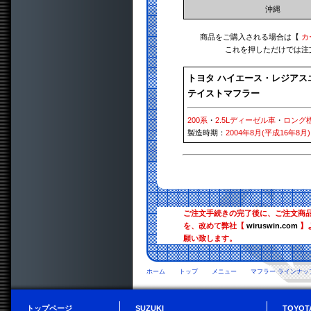
沖縄
商品をご購入される場合は【
カ
これを押しただけでは注
トヨタ ハイエース・レジアス
テイストマフラー
200系
・
2.5Lディーゼル車
・
ロング
製造時期：
2004年8月(平成16年8月)
ご注文手続きの完了後に、ご注文商
を、改めて弊社【
wiruswin.com
】
願い致します。
ホーム
トップ
メニュー
マフラー ラインナッ
トップページ
SUZUKI
TOYOT