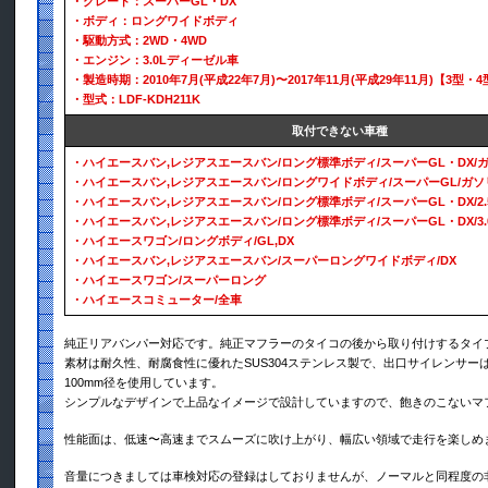
・グレード：スーパーGL・DX
・ボディ：ロングワイドボディ
・駆動方式：2WD・4WD
・エンジン：3.0Lディーゼル車
・製造時期：2010年7月(平成22年7月)〜2017年11月(平成29年11月)【3型・
・型式：LDF-KDH211K
取付できない車種
・ハイエースバン,レジアスエースバン/ロング標準ボディ/スーパーGL・DX/
・ハイエースバン,レジアスエースバン/ロングワイドボディ/スーパーGL/ガソ
・ハイエースバン,レジアスエースバン/ロング標準ボディ/スーパーGL・DX/2
・ハイエースバン,レジアスエースバン/ロング標準ボディ/スーパーGL・DX/3
・ハイエースワゴン/ロングボディ/GL,DX
・ハイエースバン,レジアスエースバン/スーパーロングワイドボディ/DX
・ハイエースワゴン/スーパーロング
・ハイエースコミューター/全車
純正リアバンパー対応です。純正マフラーのタイコの後から取り付けするタイ
素材は耐久性、耐腐食性に優れたSUS304ステンレス製で、出口サイレンサー
100mm径を使用しています。
シンプルなデザインで上品なイメージで設計していますので、飽きのこないマ
性能面は、低速〜高速までスムーズに吹け上がり、幅広い領域で走行を楽しめ
音量につきましては車検対応の登録はしておりませんが、ノーマルと同程度の