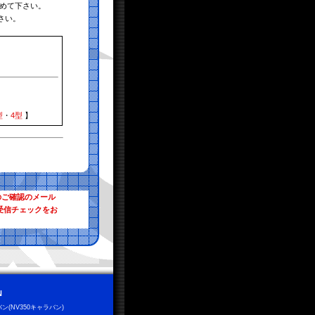
めて下さい。
さい。
型
・
4型
】
のご確認のメール
受信チェックをお
N
ン(NV350キャラバン)