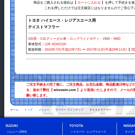
商品をご購入される場合は【
カートに入れる
】を押して手続きを進
これを押しただけでは注文確定にはなりませんのでご安心下
トヨタ ハイエース・レジアスエース用
テイストマフラー
200系
・
3.0Lディーゼル車
・
ロングワイドボディ
・
2WD
・
4WD
車体型式：
LDF-KDH211K
製造時期：
2010年7月(平成22年7月)
〜
2017年11月(平成29年11月)
【
3
ご注文手続きの完了後に、ご注文商品、お支払金額、商品配達日時など
を、改めて弊社【
wiruswin.com
】より送信いたしますので、メールの
願い致します。
ホーム
トップ
メニュー
マフラー ラインナップ
テイストマフラー
SUZUKI
TOYOTA
NISSA
ジムニー (JB64)
ハイエース・レジアスエース
キャラバ