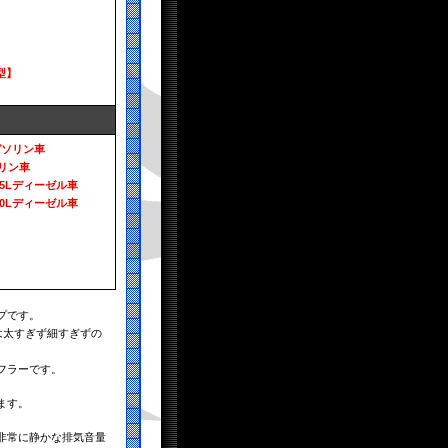
4型】
ガソリン車
リン車
.5Lディーゼル車
.0Lディーゼル車
プです。
は太すぎず細すぎずの
フラーです。
ます。
非常に静かな排気音量