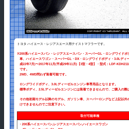
トヨタ ハイエース・レジアスエース用テイストマフラーです。
※
200系ハイエースバン・レジアスエースバン・スーパーGL・ロングワイドボデ
車、ハイエースワゴン・スーパーGL・DX・ロングワイドボディ・3.0Lディーゼ
成22年7月)〜2017年11月(平成29年11月)【3型・4型】・型式：LDF-KDH2
です。
2WD、4WD問わず装着可能です。
ロングワイドボディ、3.0Lディーゼルエンジン車専用品となります。
標準ボディ、2.5Lディーゼルエンジンには装着できませんので、ご購入の際
その他初期モデル以降のモデル、ガソリン車、スーパーロングなど上記以外
けできませんのでご注意下さい。
取付可能車種
・200系ハイエースバン,レジアスエースバン,ハイエースワゴン