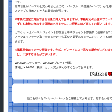
です。
排気音量がノーマルと変わりませんので、バッフル（消音用のパーツ）も付属
スアップを目的とした方に最適の製品です。
※
車検の規定に対応できる音量に抑えておりますが、車検対応の公認マフラー
ずしも車検に合格する保障はありません。ご理解のほど宜しくお願いします
ガスケットはノーマルジョイント部箇所と中間ジョイント部箇所に使用する2
ノーマルマフラーと取り替えるだけで加工など必要ありませんので、とても簡
きます。
※
掲載画像はイメージ画像です。年式、グレードにより異なる場合がございま
は、干渉する場合がございます。
WirusWinステッカー、WirusWinプレート付属。
価格は￥24,000（税抜）と、大変お求めやすくなっております。
他にも様々なスペシャルパーツをご用意しております。是非合わせ