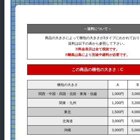
− 送料について −
商品の大きさによって梱包の大きさが3タイプにわかれており
送料は以下の表から参照して下さい。
※料金表示は全て税抜です。
※離島は島により別途中継料が必要です。
この商品の梱包の大きさ：C
梱包の大きさ
A
B
関西・中国・四国・北陸・東海・信越
1,000円
3,00
関東・九州
1,200円
3,20
東北
1,500円
4,00
北海道
3,000円
5,50
沖縄
3,000円
5,00