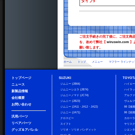
タイプ5
ご注文手続きの完了後に、ご注文商
を、改めて弊社【
wiruswin.com
】
願い致します。
ホーム
トップ
メニュー
マフラー ラインナッ
トップページ
SUZUKI
TOYOT
ジムニー (JB64)
ハイエ
ニュース
ジムニーシエラ (JB74)
ハイラ
新製品情報
ジムニーノマド (JC74)
アルフ
会社概要
ジムニー (JB23)
ヴェル
お問い合わせ
ジムニー (JA11・JA12・JA22)
86【後
ジムニー (JA71)
86【前
汎用パーツ
クロスビー
カローラ
リペアパーツ
スイフト
ヤリス
グッズ＆アパレル
ソリオ・ソリオ バンディット
シエン