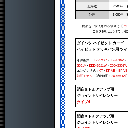
北海道
2,200円
沖縄
3,080円
商品をご購入される場合は【
カ
これを押しただけでは注
ダイハツ ハイゼット カーゴ
ハイゼット デッキバン用 ツ
車体型式：
LE-S320V
・
LE-S330V
・
S331V
・
EBD-S321W
・
EBD-S331W
エンジン型式：
KF
・
KF-VE
・
EF-VE
前期モデル
｜製造時期：
2004年12
消音＆トルクアップ用
ジョイントサイレンサー
タイプ4
消音＆トルクアップ用
ジョイントサイレンサー