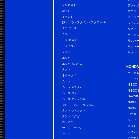
テリオスキッド
プレオ 
コペン
ステラ
キャスト
ステラ 
(スポーツ・スタイル・アクティバ)
シフォン
ミラ イース
ルクラ
ミラ
ディアス
ミラ カスタム
サンバー
ミラアヴィ
サンバー
ミラジーノ
サンバー
エッセ
エッセ カスタム
HONDA
タフト
ヴェゼ
ネイキッド
フィッ
ムーヴ
N-BOX
ムーヴ カスタム
N-BOX 
ムーヴ コンテ
N-WGN
ムーヴ キャンバス
N-ONE
タント・タント カスタム
N-VAN
タント ファンクロス
バモス
タント エグゼ
ライフ
ウェイク
ゼスト
アトレーワゴン
アクティ
アトレー
アクティ