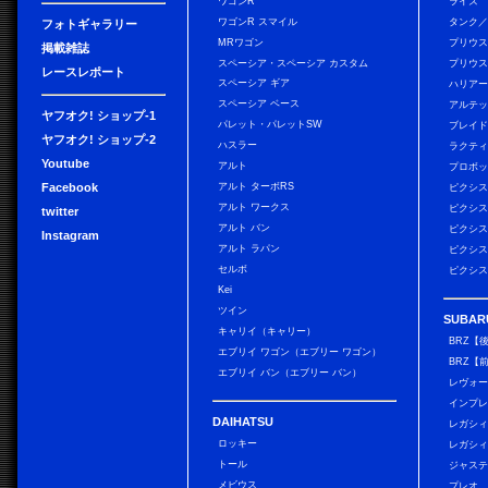
ワゴンR
ライズ
ワゴンR スマイル
タンク
フォトギャラリー
MRワゴン
プリウ
掲載雑誌
スペーシア・スペーシア カスタム
プリウス
レースレポート
スペーシア ギア
ハリア
スペーシア ベース
アルテ
ヤフオク! ショップ-1
パレット・パレットSW
ブレイ
ヤフオク! ショップ-2
ハスラー
ラクテ
Youtube
アルト
プロボ
Facebook
アルト ターボRS
ピクシス
アルト ワークス
ピクシス
twitter
アルト バン
ピクシス
Instagram
アルト ラパン
ピクシス
セルボ
ピクシス
Kei
ツイン
SUBAR
キャリイ（キャリー）
BRZ【
エブリイ ワゴン（エブリー ワゴン）
BRZ【
エブリイ バン（エブリー バン）
レヴォ
インプレ
DAIHATSU
レガシィ
ロッキー
レガシィ
トール
ジャス
メビウス
プレオ