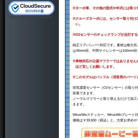
※
ターボ車、その他の型式や年式には取り
※
クルーズターボには、センサー取り付け
い。
※
O2センサーのチェックランプが点灯す
純正リアバンパー対応です。素材は耐久性、
は45mm径、中間サイレンサーは100mm径
※
車検対応の公認マフラーではありません
ほど宜しくお願いします。
※
このモデルはバッフル（消音用のパーツ
排気濃度センサー（O2センサー）の取り
装着できます。
ノーマルマフラーと取り替えるだけで加工
きます。
WirusWinステッカー、WirusWinプレート
価格は￥39,600（税込）と、大変お求め