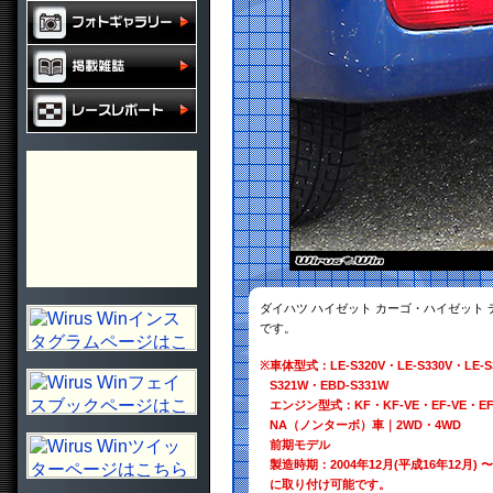
ダイハツ ハイゼット カーゴ・ハイゼット
です。
※
車体型式：LE-S320V・LE-S330V・LE-S
S321W・EBD-S331W
エンジン型式：KF・KF-VE・EF-VE・EF
NA（ノンターボ）車｜2WD・4WD
前期モデル
製造時期：2004年12月(平成16年12月) 〜 
に取り付け可能です。