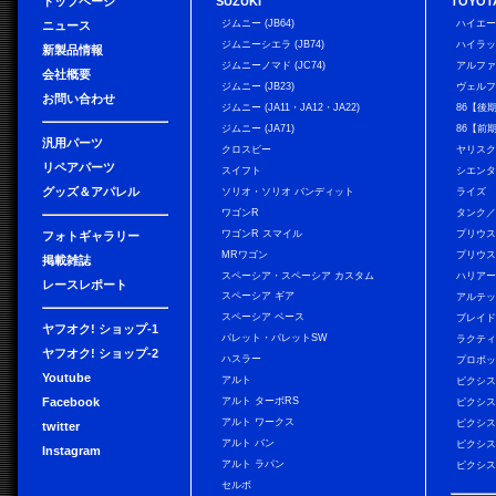
トップページ
SUZUKI
TOYOT
ジムニー (JB64)
ハイエ
ニュース
ジムニーシエラ (JB74)
ハイラ
新製品情報
ジムニーノマド (JC74)
アルフ
会社概要
ジムニー (JB23)
ヴェル
お問い合わせ
ジムニー (JA11・JA12・JA22)
86【後
ジムニー (JA71)
86【前
汎用パーツ
クロスビー
ヤリス
リペアパーツ
スイフト
シエン
グッズ＆アパレル
ソリオ・ソリオ バンディット
ライズ
ワゴンR
タンク
ワゴンR スマイル
プリウ
フォトギャラリー
MRワゴン
プリウス
掲載雑誌
スペーシア・スペーシア カスタム
ハリア
レースレポート
スペーシア ギア
アルテ
スペーシア ベース
ブレイ
ヤフオク! ショップ-1
パレット・パレットSW
ラクテ
ヤフオク! ショップ-2
ハスラー
プロボ
Youtube
アルト
ピクシス
Facebook
アルト ターボRS
ピクシス
アルト ワークス
ピクシス
twitter
アルト バン
ピクシス
Instagram
アルト ラパン
ピクシス
セルボ