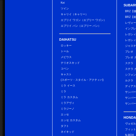
Kei
SUBAR
ツイン
BRZ【
キャリイ（キャリー）
BRZ【
エブリイ ワゴン（エブリー ワゴン）
レヴォ
エブリイ バン（エブリー バン）
インプレ
レガシィ
DAIHATSU
レガシィ
ロッキー
ジャス
トール
プレオ
メビウス
プレオ 
テリオスキッド
ステラ
コペン
ステラ 
キャスト
シフォン
(スポーツ・スタイル・アクティバ)
ルクラ
ミラ イース
ディアス
ミラ
サンバー
ミラ カスタム
サンバー
ミラアヴィ
サンバー
ミラジーノ
エッセ
HONDA
エッセ カスタム
ヴェゼ
タフト
フィッ
ネイキッド
N-BOX