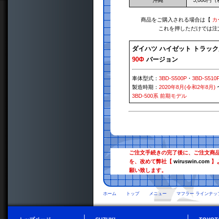
沖縄
3,080円
商品をご購入される場合は【
カ
これを押しただけでは注
ダイハツ ハイゼット トラッ
90Φ
バージョン
車体型式：
3BD-S500P
・
3BD-S510
製造時期：
2020年8月(令和2年8月)
3BD-500系 前期モデル
ご注文手続きの完了後に、ご注文商
を、改めて弊社【
wiruswin.com
】
願い致します。
ホーム
トップ
メニュー
マフラー ラインナッ