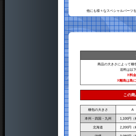
他にも様々なスペシャルパーツ
商品の大きさによって梱
送料は以
※料
※離島は島
この商
梱包の大きさ
A
本州・四国・九州
1,100円
北海道
2,200円