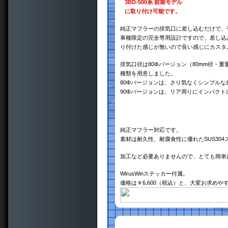
3BD-500系 前期モデル
に取り付け可能です。
純正マフラーの排気口に差し込むだけで、
車種限定の完全専用設計ですので、差し込
り付けた感じが無いので良い感じにカスタ
排気口径は80Φバージョン（80mm径・重量約
種類を用意しました。
80Φバージョンは、さり気なくシンプル
90Φバージョンは、リア周りにインパク
純正マフラー対応です。
素材は耐久性、耐腐食性に優れたSUS30
加工など必要ありませんので、とても簡単
WirusWinステッカー付属。
価格は￥6,600（税込）と、大変お求め