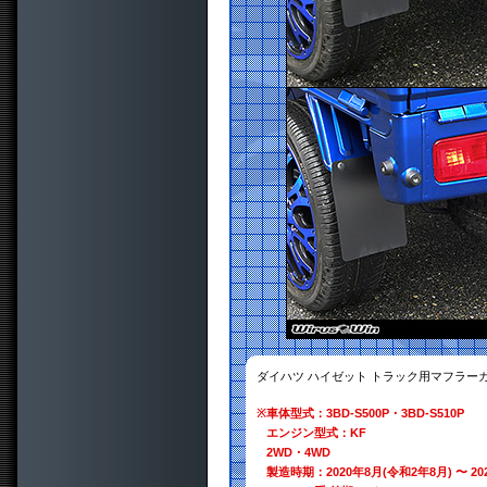
ダイハツ ハイゼット トラック用マフラーカ
※
車体型式：3BD-S500P・3BD-S510P
エンジン型式：KF
2WD・4WD
製造時期：2020年8月(令和2年8月) 〜 20