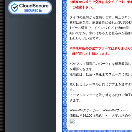
※
触媒から後ろで交換するタイプです。触
ご確認下さい。
タイコの直前から交換します。純正フロン
素材は耐久性、耐腐食性に優れたSUS30
1ピース構造で、メインパイプは45mm径、
細いですが、中にはちゃんと仕込みが施さ
わしいい渋い音です。
※
車検対応の公認マフラーではありません
ほど宜しくお願いします。
バッフル（消音用のパーツ）を標準装備し
が選択できます。
性能面は、低速〜高速までスムーズに吹け
取り回しはノーマルと同じデフ上を通すタ
す。
ノーマルマフラーと取り替えるだけで加工
きます。
WirusWinステッカー、WirusWinプ
価格は￥34,100（税込）と、大変お求め