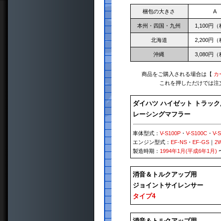
梱包の大きさ
A
本州・四国・九州
1,100円
北海道
2,200円
沖縄
3,080円
商品をご購入される場合は【
カ
これを押しただけでは注
ダイハツ ハイゼット トラック
レーシングマフラー
車体型式：
V-S100P
・
V-S100C
・
V-
エンジン型式：
EF-NS
・
EF-GS
｜
2
製造時期：
1994年1月(平成6年1月)
消音＆トルクアップ用
ジョイントサイレンサー
タイプ4
消音＆トルクアップ用