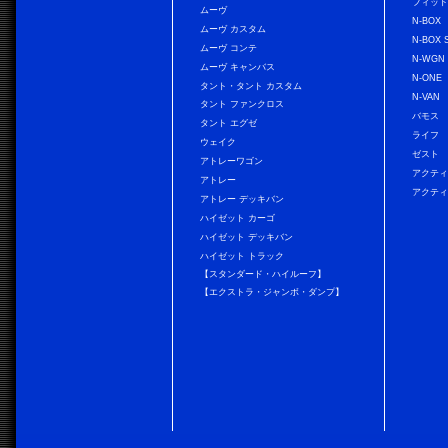
フィッ
ムーヴ
N-BOX
ムーヴ カスタム
N-BOX 
ムーヴ コンテ
N-WGN
ムーヴ キャンバス
N-ONE
タント・タント カスタム
N-VAN
タント ファンクロス
バモス
タント エグゼ
ライフ
ウェイク
ゼスト
アトレーワゴン
アクティ
アトレー
アクティ
アトレー デッキバン
ハイゼット カーゴ
ハイゼット デッキバン
ハイゼット トラック
【スタンダード・ハイルーフ】
【エクストラ・ジャンボ・ダンプ】