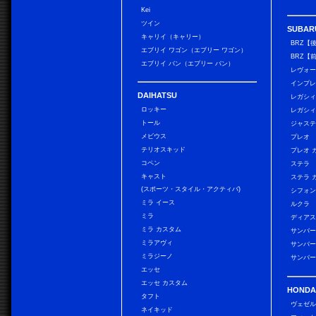
Kei
ツイン
SUBAR
キャリイ（キャリー）
BRZ【
エブリイ ワゴン（エブリー ワゴン）
BRZ【
エブリイ バン（エブリー バン）
レヴォ
インプレ
DAIHATSU
レガシィ
ロッキー
レガシィ
トール
ジャス
メビウス
プレオ
テリオスキッド
プレオ 
コペン
ステラ
キャスト
ステラ 
(スポーツ・スタイル・アクティバ)
シフォン
ミラ イース
ルクラ
ミラ
ディアス
ミラ カスタム
サンバー
ミラアヴィ
サンバー
ミラジーノ
サンバー
エッセ
エッセ カスタム
HONDA
タフト
ヴェゼ
ネイキッド