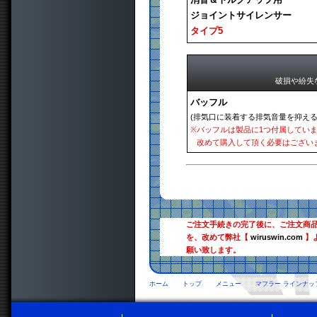
ジョイントサイレンサー
タイプ5
破損や紛失
バッフル
(排気口に装着する排気音量を抑える
※
バッフルは製品に1つ付属してい
改めて購入して頂く必要はござい
ご注文手続きの完了後に、ご注文商
を、改めて弊社【
wiruswin.com
】
願い致します。
ホーム
トップ
メニュー
マフラー ラインナッ