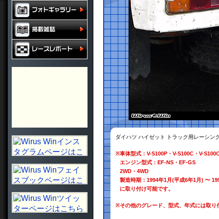
ダイハツ ハイゼット トラック用レーシン
※
車体型式：V-S100P・V-S100C・V-S100CT
エンジン型式：EF-NS・EF-GS
2WD・4WD
製造時期：1994年1月(平成6年1月) 〜 19
に取り付け可能です。
※
その他のグレード、型式、年式には取り