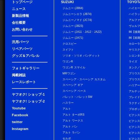
トップページ
SUZUKI
TOYOT
ジムニー (JB64)
ハイエ
ニュース
ジムニーシエラ (JB74)
ハイラ
新製品情報
ジムニーノマド (JC74)
アルフ
会社概要
ジムニー (JB23)
ヴェル
お問い合わせ
ジムニー (JA11・JA12・JA22)
86【後
ジムニー (JA71)
86【前
汎用パーツ
クロスビー
カローラ
リペアパーツ
スイフト
ヤリス
グッズ＆アパレル
ソリオ・ソリオ バンディット
シエン
ワゴンR
ライズ
ワゴンR スマイル
タンク
フォトギャラリー
MRワゴン
プリウ
掲載雑誌
スペーシア・スペーシア カスタム
プリウス
レースレポート
スペーシア ギア
ハリア
スペーシア ベース
アルテ
ヤフオク! ショップ-1
パレット・パレットSW
ブレイ
ヤフオク! ショップ-2
ハスラー
ラクテ
Youtube
アルト
プロボ
Facebook
アルト ターボRS
ピクシス
アルト ワークス
ピクシス
twitter
アルト バン
ピクシス
Instagram
アルト ラパン
ピクシス
セルボ
ピクシス