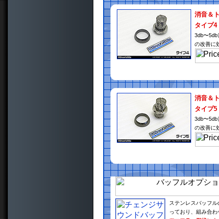
消音＆
タイプ4
3db〜
の改善に
消音＆
タイプ5
3db〜
の改善に
ステンレスバッフル
っており、組み合わ