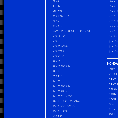
ロッキー
ジャス
トール
プレオ
メビウス
プレオ 
テリオスキッド
ステラ
コペン
ステラ 
キャスト
シフォン
(スポーツ・スタイル・アクティバ)
ルクラ
ミラ イース
ディアス
ミラ
サンバー
ミラ カスタム
サンバー
ミラアヴィ
サンバー
ミラジーノ
エッセ
HONDA
エッセ カスタム
ヴェゼ
タフト
フィッ
ネイキッド
N-BOX
ムーヴ
N-BOX 
ムーヴ カスタム
N-WGN
ムーヴ コンテ
N-ONE
ムーヴ キャンバス
N-VAN
タント・タント カスタム
バモス
タント ファンクロス
ライフ
タント エグゼ
ゼスト
ウェイク