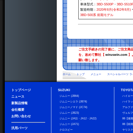
車体型式：
3BD-S500P
・
3BD-S510
製造時期：
2020年8月(令和2年8月)
3BD-500系 前期モデル
ご注文手続きの完了後に、ご注文商
を、改めて弊社【
wiruswin.com
】
願い致します。
ホーム
トップ
メニュー
スペシャルパーツ ラ
トップページ
SUZUKI
TOYOT
ジムニー (JB64)
ハイエ
ニュース
ジムニーシエラ (JB74)
ハイラ
新製品情報
ジムニーノマド (JC74)
アルフ
会社概要
ジムニー (JB23)
ヴェル
お問い合わせ
ジムニー (JA11・JA12・JA22)
86【後
ジムニー (JA71)
86【前
汎用パーツ
クロスビー
ヤリス