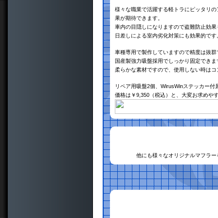
様々な職業で活躍する軽トラにピッタリの
果が期待できます。
車内の目隠しになりますので盗難防止効果
日差しによる室内劣化対策にも効果的です
車種専用で製作していますので精度は抜群
国産製強力吸盤採用でしっかり固定できま
柔らかな素材ですので、使用しない時はコ
リペア用吸盤2個、WirusWinステッカー付
価格は￥9,350（税込）と、大変お求め
他にも様々なオリジナルマフラー