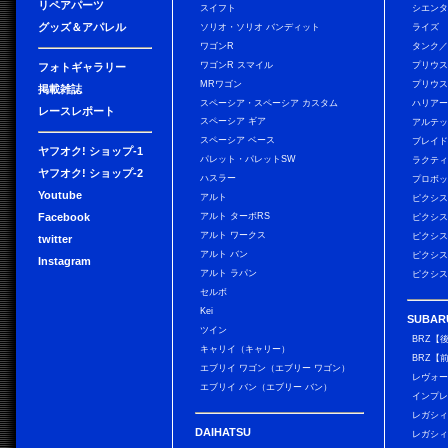
リペアパーツ
スイフト
シエン
グッズ＆アパレル
ソリオ・ソリオ バンディット
ライズ
ワゴンR
タンク
ワゴンR スマイル
プリウ
フォトギャラリー
MRワゴン
プリウス
掲載雑誌
スペーシア・スペーシア カスタム
ハリア
レースレポート
スペーシア ギア
アルテ
スペーシア ベース
ブレイ
ヤフオク! ショップ-1
パレット・パレットSW
ラクテ
ヤフオク! ショップ-2
ハスラー
プロボ
Youtube
アルト
ピクシス
Facebook
アルト ターボRS
ピクシス
アルト ワークス
ピクシス
twitter
アルト バン
ピクシス
Instagram
アルト ラパン
ピクシス
セルボ
Kei
SUBAR
ツイン
BRZ【
キャリイ（キャリー）
BRZ【
エブリイ ワゴン（エブリー ワゴン）
レヴォ
エブリイ バン（エブリー バン）
インプレ
レガシィ
DAIHATSU
レガシィ