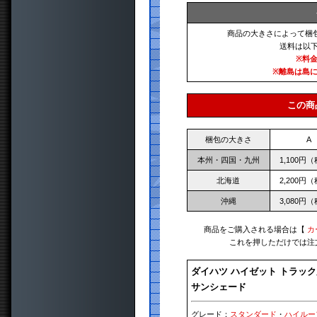
商品の大きさによって梱
送料は以
※料
※離島は島
この商
梱包の大きさ
A
本州・四国・九州
1,100円
北海道
2,200円
沖縄
3,080円
商品をご購入される場合は【
カ
これを押しただけでは注
ダイハツ ハイゼット トラック
サンシェード
グレード：
スタンダード
・
ハイルー