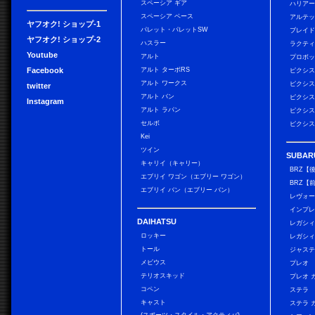
スペーシア ギア
ハリア
スペーシア ベース
アルテ
ヤフオク! ショップ-1
パレット・パレットSW
ブレイ
ヤフオク! ショップ-2
ハスラー
ラクテ
Youtube
アルト
プロボ
Facebook
アルト ターボRS
ピクシス
アルト ワークス
ピクシス
twitter
アルト バン
ピクシス
Instagram
アルト ラパン
ピクシス
セルボ
ピクシス
Kei
ツイン
SUBAR
キャリイ（キャリー）
BRZ【
エブリイ ワゴン（エブリー ワゴン）
BRZ【
エブリイ バン（エブリー バン）
レヴォ
インプレ
DAIHATSU
レガシィ
ロッキー
レガシィ
トール
ジャス
メビウス
プレオ
テリオスキッド
プレオ 
コペン
ステラ
キャスト
ステラ 