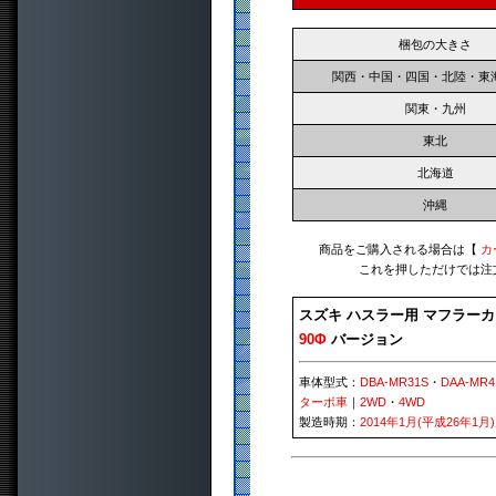
梱包の大きさ
関西・中国・四国・北陸・東
関東・九州
東北
北海道
沖縄
商品をご購入される場合は【
カ
これを押しただけでは注
スズキ ハスラー用 マフラー
90Φ
バージョン
車体型式：
DBA-MR31S
・
DAA-MR4
ターボ車
｜
2WD
・
4WD
製造時期：
2014年1月(平成26年1月)