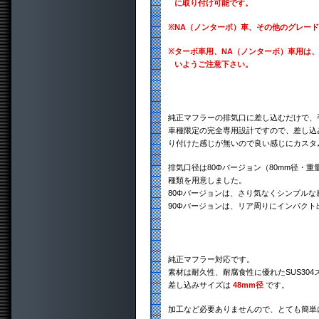
に取り付け可能です。
※
NA（ノンターボ）車、その他のグレー
※
ターボ車用、NA（ノンターボ）車用は
いようご注意下さい。
純正マフラーの排気口に差し込むだけで、
車種限定の完全専用設計ですので、差し込
り付けた感じが無いので良い感じにカスタ
排気口径は80Φバージョン（80mm径・重量約
種類を用意しました。
80Φバージョンは、さり気なくシンプル
90Φバージョンは、リア周りにインパク
純正マフラー対応です。
素材は耐久性、耐腐食性に優れたSUS30
差し込みサイズは
48mm径
です。
加工など必要ありませんので、とても簡単