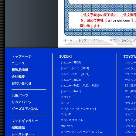
ご注文手続きの完了後に、ご注文商
を、改めて弊社【
wiruswin.com
】
願い致します。
ホーム
トップ
メニュー
マフラー ラインナッ
トップページ
SUZUKI
TOYOT
ジムニー (JB64)
ハイエ
ニュース
ジムニーシエラ (JB74)
ハイラ
新製品情報
ジムニーノマド (JC74)
アルフ
会社概要
ジムニー (JB23)
ヴェル
お問い合わせ
ジムニー (JA11・JA12・JA22)
86【後
ジムニー (JA71)
86【前
汎用パーツ
クロスビー
カローラ
リペアパーツ
スイフト
ヤリス
グッズ＆アパレル
ソリオ・ソリオ バンディット
シエン
ワゴンR
ライズ
ワゴンR スマイル
タンク
フォトギャラリー
MRワゴン
プリウ
掲載雑誌
スペーシア・スペーシア カスタム
プリウス
レースレポート