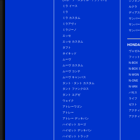
(スポーツ・スタイル・アクティバ)
シフォン
ミラ イース
ルクラ
ミラ
ディアス
ミラ カスタム
サンバー
ミラアヴィ
サンバー
ミラジーノ
サンバー
エッセ
エッセ カスタム
HONDA
タフト
ヴェゼ
ネイキッド
フィッ
ムーヴ
N-BOX
ムーヴ カスタム
N-BOX 
ムーヴ コンテ
N-WGN
ムーヴ キャンバス
N-ONE
タント・タント カスタム
N-VAN
タント ファンクロス
バモス
タント エグゼ
ライフ
ウェイク
ゼスト
アトレーワゴン
アクティ
アトレー
アクティ
アトレー デッキバン
ハイゼット カーゴ
ハイゼット デッキバン
ハイゼット トラック