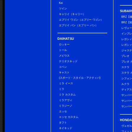
Kei
ツイン
SUBAR
キャリイ（キャリー）
BRZ【
エブリイ ワゴン（エブリー ワゴン）
BRZ【
エブリイ バン（エブリー バン）
レヴォ
インプレ
DAIHATSU
レガシィ
ロッキー
レガシィ
トール
ジャス
メビウス
プレオ
テリオスキッド
プレオ 
コペン
ステラ
キャスト
ステラ 
(スポーツ・スタイル・アクティバ)
シフォン
ミラ イース
ルクラ
ミラ
ディアス
ミラ カスタム
サンバー
ミラアヴィ
サンバー
ミラジーノ
サンバー
エッセ
エッセ カスタム
HONDA
タフト
ヴェゼ
ネイキッド
フィッ