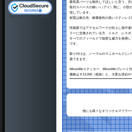
吸気系パーツも制作してほしいと言う、沢
取付スペースの狭い i（アイ）用に、小
現しています。
材質は耐久性、耐腐食性の高いステンレス
性能面ではアクセルワークが向上し低中速
ラーに交換されている方、トルク、レスポ
すべてのフィールドで抜群な威力を発揮し
です。
取り付けは、ノーマルのマニホールドにパ
着できます。
WirusWinステッカー、WirusWinプレート
価格は￥13,000（税抜）と、大変お求め
他にも様々なオリジナルマフラー