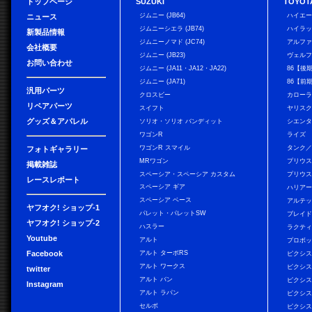
トップページ
SUZUKI
TOYOT
ジムニー (JB64)
ハイエ
ニュース
ジムニーシエラ (JB74)
ハイラ
新製品情報
ジムニーノマド (JC74)
アルフ
会社概要
ジムニー (JB23)
ヴェル
お問い合わせ
ジムニー (JA11・JA12・JA22)
86【後
ジムニー (JA71)
86【前
汎用パーツ
クロスビー
カローラ
リペアパーツ
スイフト
ヤリス
グッズ＆アパレル
ソリオ・ソリオ バンディット
シエン
ワゴンR
ライズ
ワゴンR スマイル
タンク
フォトギャラリー
MRワゴン
プリウ
掲載雑誌
スペーシア・スペーシア カスタム
プリウス
レースレポート
スペーシア ギア
ハリア
スペーシア ベース
アルテ
ヤフオク! ショップ-1
パレット・パレットSW
ブレイ
ヤフオク! ショップ-2
ハスラー
ラクテ
Youtube
アルト
プロボ
Facebook
アルト ターボRS
ピクシス
アルト ワークス
ピクシス
twitter
アルト バン
ピクシス
Instagram
アルト ラパン
ピクシス
セルボ
ピクシス