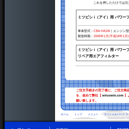
これを押しただけでは注
ミツビシ i（アイ）用 パワーフ
車体型式：
CBA-HA1W
｜エンジン型
製造時期：
2006年1月(平成18年1月)
ミツビシ i（アイ）用 パワーフ
リペア用エアフィルター
ご注文手続きの完了後に、ご注文商
を、改めて弊社【
wiruswin.com
】
願い致します。
ホーム
トップ
メニュー
スペシャルパーツ ラ