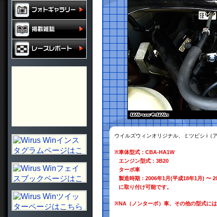
ウイルズウィンオリジナル、ミツビシ i（ア
※
車体型式：CBA-HA1W
エンジン型式：3B20
ターボ車
製造時期：2006年1月(平成18年1月) 〜 2
に取り付け可能です。
※
NA（ノンターボ）車、その他の型式に