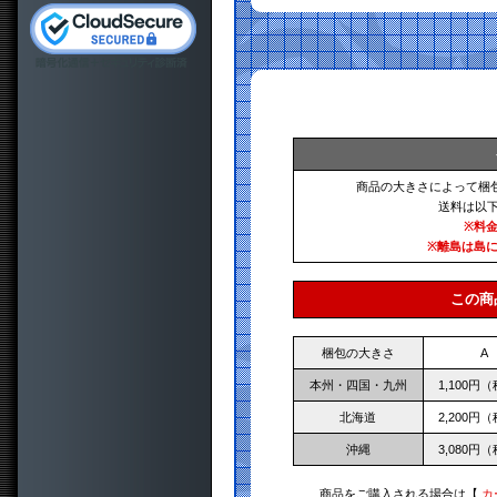
商品の大きさによって梱
送料は以
※料
※離島は島
この商
梱包の大きさ
A
本州・四国・九州
1,100円
北海道
2,200円
沖縄
3,080円
商品をご購入される場合は【
カ