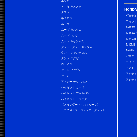
エッセ
エッセ カスタム
HONDA
タフト
ヴェゼ
ネイキッド
フィッ
ムーヴ
N-BOX
ムーヴ カスタム
N-BOX 
ムーヴ コンテ
N-WGN
ムーヴ キャンバス
N-ONE
タント・タント カスタム
N-VAN
タント ファンクロス
バモス
タント エグゼ
ライフ
ウェイク
ゼスト
アトレーワゴン
アクティ
アトレー
アクティ
アトレー デッキバン
ハイゼット カーゴ
ハイゼット デッキバン
ハイゼット トラック
【スタンダード・ハイルーフ】
【エクストラ・ジャンボ・ダンプ】