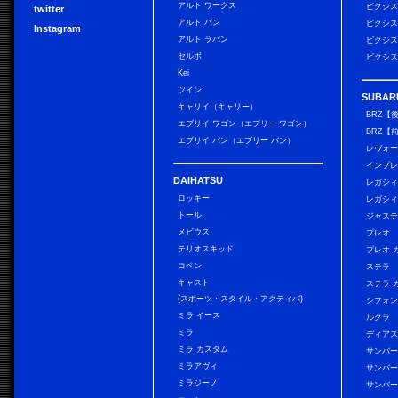
アルト ワークス
ピクシス
twitter
アルト バン
ピクシス
Instagram
アルト ラパン
ピクシス
セルボ
ピクシス
Kei
ツイン
SUBAR
キャリイ（キャリー）
BRZ【
エブリイ ワゴン（エブリー ワゴン）
BRZ【
エブリイ バン（エブリー バン）
レヴォ
インプレ
DAIHATSU
レガシィ
ロッキー
レガシィ
トール
ジャス
メビウス
プレオ
テリオスキッド
プレオ 
コペン
ステラ
キャスト
ステラ 
(スポーツ・スタイル・アクティバ)
シフォン
ミラ イース
ルクラ
ミラ
ディアス
ミラ カスタム
サンバー
ミラアヴィ
サンバー
ミラジーノ
サンバー