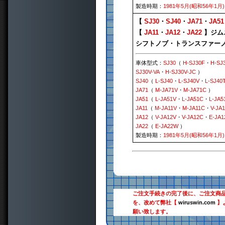
製造時期：
1981年5月(昭和56年1月)
【
SJ30
・
SJ40
・
JA71
・
JA51
【
JA11
・
JA12
・
JA22
】ジム
シフトノブ・トランスファーノ
車体型式：
SJ30
（
H-SJ30F
・
H-SJ
SJ30V-VA
・
H-SJ30V-JC
）
SJ40
（
L-SJ40
・
L-SJ40V
・
L-SJ40
JA71
（
M-JA71V
・
M-JA71C
）
JA51
（
L-JA51V
・
L-JA51C
・
L-JA5
JA11
（
M-JA11V
・
M-JA11C
・
V-JA1
JA12
（
V-JA12V
・
V-JA12C
・
E-JA
JA22
（
E-JA22W
）
製造時期：
1981年5月(昭和56年1月)
ご注文手続きの完了後に、ご注文商
を、改めて弊社【
wiruswin.com
】
願い致します。