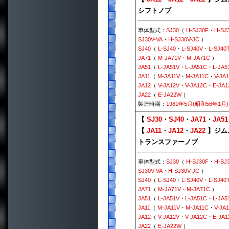
シフトノブ
車体型式：
SJ30
（
H-SJ30F
・
H-SJ
SJ30V-VA
・
H-SJ30V-JC
）
SJ40
（
L-SJ40
・
L-SJ40V
・
L-SJ40
JA71
（
M-JA71V
・
M-JA71C
）
JA51
（
L-JA51V
・
L-JA51C
・
L-JA5
JA11
（
M-JA11V
・
M-JA11C
・
V-JA1
JA12
（
V-JA12V
・
V-JA12C
・
E-JA
JA22
（
E-JA22W
）
製造時期：
1981年5月(昭和56年1月)
【
SJ30
・
SJ40
・
JA71
・
JA51
【
JA11
・
JA12
・
JA22
】ジム
トランスファーノブ
車体型式：
SJ30
（
H-SJ30F
・
H-SJ
SJ30V-VA
・
H-SJ30V-JC
）
SJ40
（
L-SJ40
・
L-SJ40V
・
L-SJ40
JA71
（
M-JA71V
・
M-JA71C
）
JA51
（
L-JA51V
・
L-JA51C
・
L-JA5
JA11
（
M-JA11V
・
M-JA11C
・
V-JA1
JA12
（
V-JA12V
・
V-JA12C
・
E-JA
JA22
（
E-JA22W
）