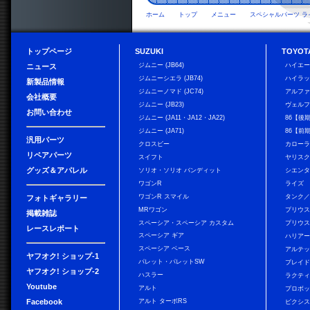
ホーム
トップ
メニュー
スペシャルパーツ ラ
トップページ
SUZUKI
TOYOT
ジムニー (JB64)
ハイエ
ニュース
ジムニーシエラ (JB74)
ハイラ
新製品情報
ジムニーノマド (JC74)
アルフ
会社概要
ジムニー (JB23)
ヴェル
お問い合わせ
ジムニー (JA11・JA12・JA22)
86【後
ジムニー (JA71)
86【前
汎用パーツ
クロスビー
カローラ
リペアパーツ
スイフト
ヤリス
グッズ＆アパレル
ソリオ・ソリオ バンディット
シエン
ワゴンR
ライズ
ワゴンR スマイル
タンク
フォトギャラリー
MRワゴン
プリウ
掲載雑誌
スペーシア・スペーシア カスタム
プリウス
レースレポート
スペーシア ギア
ハリア
スペーシア ベース
アルテ
ヤフオク! ショップ-1
パレット・パレットSW
ブレイ
ヤフオク! ショップ-2
ハスラー
ラクテ
Youtube
アルト
プロボ
Facebook
アルト ターボRS
ピクシス