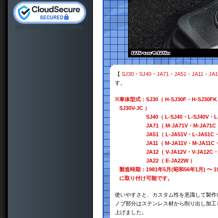
【
SJ30
・
SJ40
・
JA71
・
JA51
・
JA11
・
JA1
す。
※
車体型式：SJ30（ H-SJ30F・H-SJ30FK・
SJ30V-JC ）
SJ40（ L-SJ40・L-SJ40V・L-S
JA71（ M-JA71V・M-JA71C
JA51（ L-JA51V・L-JA51C・L
JA11（ M-JA11V・M-JA11C・V-
JA12（ V-JA12V・V-JA12C・E
JA22（ E-JA22W ）
製造時期：1981年5月(昭和56年1月) 〜 1
に取り付け可能です。
使いやすさと、カスタム性を意識して製作
ノブ部分はステンレス材から削り出し加工
上げました。