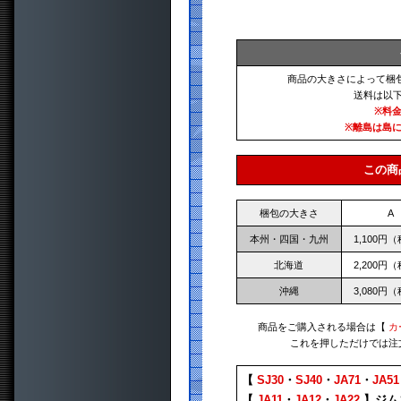
商品の大きさによって梱
送料は以
※料
※離島は島
この商
梱包の大きさ
A
本州・四国・九州
1,100円
北海道
2,200円
沖縄
3,080円
商品をご購入される場合は【
カ
これを押しただけでは注
【
SJ30
・
SJ40
・
JA71
・
JA51
【
JA11
・
JA12
・
JA22
】ジム