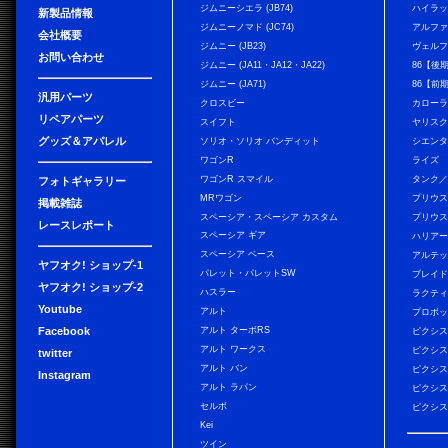
ジムニーシエラ (JB74)
ハイラ
新製品情報
ジムニーノマド (JC74)
アルフ
会社概要
ジムニー (JB23)
ヴェル
お問い合わせ
ジムニー (JA11・JA12・JA22)
86【後
ジムニー (JA71)
86【前
汎用パーツ
クロスビー
カローラ
リペアパーツ
スイフト
ヤリス
グッズ＆アパレル
ソリオ・ソリオ バンディット
シエン
ワゴンR
ライズ
ワゴンR スマイル
タンク
フォトギャラリー
MRワゴン
プリウ
掲載雑誌
スペーシア・スペーシア カスタム
プリウス
レースレポート
スペーシア ギア
ハリア
スペーシア ベース
アルテ
ヤフオク! ショップ-1
パレット・パレットSW
ブレイ
ヤフオク! ショップ-2
ハスラー
ラクテ
Youtube
アルト
プロボ
Facebook
アルト ターボRS
ピクシス
アルト ワークス
ピクシス
twitter
アルト バン
ピクシス
Instagram
アルト ラパン
ピクシス
セルボ
ピクシス
Kei
ツイン