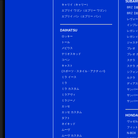
SUBAR
キャリイ（キャリー）
BRZ【
エブリイ ワゴン（エブリー ワゴン）
BRZ【
エブリイ バン（エブリー バン）
レヴォ
インプレ
DAIHATSU
レガシィ
ロッキー
レガシィ
トール
ジャス
メビウス
プレオ
テリオスキッド
プレオ 
コペン
ステラ
キャスト
ステラ 
(スポーツ・スタイル・アクティバ)
シフォン
ミラ イース
ルクラ
ミラ
ディアス
ミラ カスタム
サンバー
ミラアヴィ
サンバー
ミラジーノ
サンバー
エッセ
エッセ カスタム
HONDA
タフト
ヴェゼ
ネイキッド
フィッ
ムーヴ
N-BOX
ムーヴ カスタム