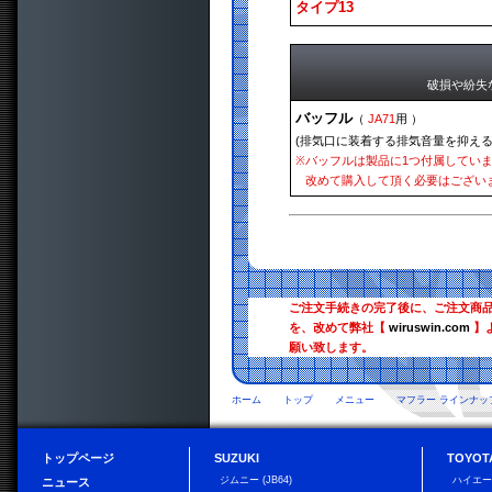
タイプ13
破損や紛失
バッフル
（
JA71
用 ）
(排気口に装着する排気音量を抑える
※
バッフルは製品に1つ付属してい
改めて購入して頂く必要はござい
ご注文手続きの完了後に、ご注文商
を、改めて弊社【
wiruswin.com
】
願い致します。
ホーム
トップ
メニュー
マフラー ラインナッ
トップページ
SUZUKI
TOYOT
ジムニー (JB64)
ハイエ
ニュース