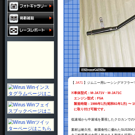
【
JA71
】ジムニー用レーシングマフラー
※
車体型式：M-JA71V・M-JA71C
エンジン型式：F5A
製造時期：1986年1月(昭和61年1月) 〜 1
に取り付け可能です。
低速域から中速域を重視したクロカンでの
素材は耐久性、耐腐食性に優れたSUS30