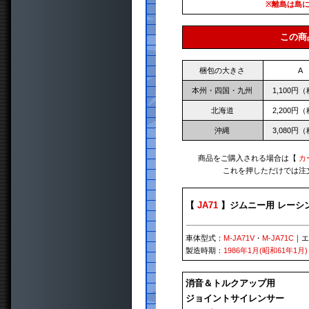
※離島は島
この商
梱包の大きさ
A
本州・四国・九州
1,100円
北海道
2,200円
沖縄
3,080円
商品をご購入される場合は【
カ
これを押しただけでは注
【
JA71
】ジムニー用 レーシ
車体型式：
M-JA71V
・
M-JA71C
｜
製造時期：
1986年1月(昭和61年1月)
消音＆トルクアップ用
ジョイントサイレンサー