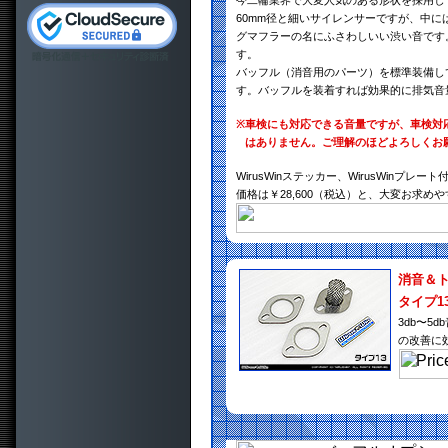
今二輪業界で大変人気のある形状を採用し
60mm径と細いサイレンサーですが、中
グマフラーの名にふさわしいい渋い音です
す。
バッフル（消音用のパーツ）を標準装備し
す。バッフルを装着すれば効果的に排気音
※
車検にも対応できる音量ですが、車検対
はありません。ご理解のほどよろしくお
WirusWinステッカー、WirusWinプレート
価格は￥28,600（税込）と、大変お求め
消音＆
タイプ1
3db〜
の改善に