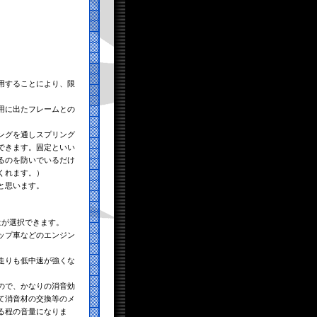
用することにより、限
用に出たフレームとの
ングを通しスプリング
できます。固定といい
るのを防いでいるだけ
くれます。）
と思います。
量が選択できます。
ップ車などのエンジン
走りも低中速が強くな
ので、かなりの消音効
て消音材の交換等のメ
る程の音量になりま