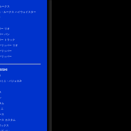
 ルークス
ス・ルークス ハイウェイスター
ィ
パー リオ
パー バン
パー トラック
0クリッパー リオ
0クリッパー
0クリッパー
ISHI
ロ
ロミニ・パジェロJr
）
ス
ン
タム
ミニ
ース
ース カスタム
ボックス