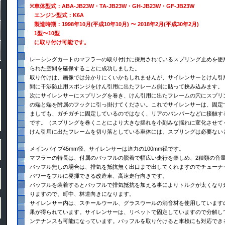
※
車体型式：ABA-JB23W・TA-JB23W・GH-JB23W・GF-JB23W
エンジン型式：K6A
製造時期：1998年10月(平成10年10月) 〜 2018年2月(平成30年2月)
1型〜10型
に取り付け可能です。
レーシングカートのマフラーの取り付けに採用されているスプリング止めを使
られた空間を確保することに成功しました。
取り付けは、画像では分かりにくいかもしれませんが、サイレンサーとけん引
間に干渉防止用スポンジをけん引用に出たフレーム側に貼って挟み込みます。
次にサイレンサーにスプリングを巻き、けん引用に出たフレームの穴にスプリ
の端と端を附属のフックに引っ掛けてください。これでサイレンサーは、固定
ましても、ガチガチに固定しているのではなく、リアのバンパーなどに接触す
です。（スプリングを巻くことにより大きな揺れを小刻みな揺れに変化させて
けん引用に出たフレームを切り落としている車体には、スプリングは必要ない
メインパイプ45mm径、サイレンサーは迫力の100mm径です。
マフラーの特長は、付属のバッフルの脱着で幅広い走行を楽しめ、2種類の音
バッフル無しの場合は、排気を抵抗無く出口まで出してくれますのでチューナ
パワーをフルに発揮できる改造車、高速走行向きです。
バッフルを装着するとバッフルで排気抵抗を加える事によりトルクが太くなり
りますので、町中、林道向きになります。
サイレンサー内は、スチールウール、グラスウールの消音材を使用しています
果が得られています。サイレンサーは、リベットで固定していますので分解し
ンテナンスも可能になっています。バッフルを取り付けると車検にも対応でき