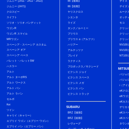
ジムニー (JA11・JA12・JA22)
86【後期】
デイズ
ジムニー (JA71)
86【前期】
デイズ
クロスビー
ヤリスクロス
ルーク
スイフト
シエンタ
オッテ
ソリオ・ソリオ バンディット
ライズ
モコ
ワゴンR
タンク／ルーミー
クリッ
ワゴンR スマイル
プリウス
クリッ
MRワゴン
プリウス α（アルファ）
クリッ
スペーシア・スペーシア カスタム
ハリアー
NV10
スペーシア ギア
アルテッツァ
NV10
スペーシア ベース
ブレイド
NT10
パレット・パレットSW
ラクティス
ハスラー
プロボックス／サクシード
MITSUB
アルト
ピクシス ジョイ
パジェ
アルト ターボRS
ピクシス スペース
パジェ
アルト ワークス
ピクシス メガ
i（アイ
アルト バン
ピクシス バン
eKクロ
アルト ラパン
ピクシス トラック
eKワゴ
セルボ
eKカス
Kei
SUBARU
デリカ
ツイン
BRZ【後期】
eKスペ
キャリイ（キャリー）
BRZ【前期】
eKスペ
エブリイ ワゴン（エブリー ワゴン）
レヴォーグ
タウン
エブリイ バン（エブリー バン）