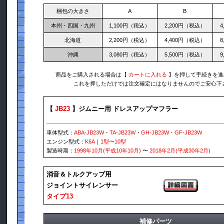
梱包の大きさ
A
B
本州・四国・九州
1,100円（税込）
2,200円（税込）
4
北海道
2,200円（税込）
4,400円（税込）
8
沖縄
3,080円（税込）
5,500円（税込）
9
商品をご購入される場合は【
カートに入れる
】を押して手続きを進
これを押しただけでは注文確定にはなりませんのでご安心下
【
JB23
】ジムニー用 ドレスアップマフラー
車体型式：
ABA-JB23W
・
TA-JB23W
・
GH-JB23W
・
GF-JB23W
エンジン型式：
K6A
｜
1型〜10型
製造時期：
1998年10月(平成10年10月)
〜
2018年2月(平成30年2月)
消音＆トルクアップ用
ジョイントサイレンサー
タイプ13
補修パーツ