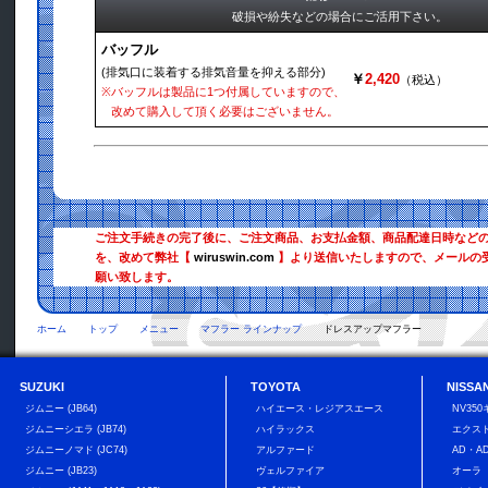
破損や紛失などの場合にご活用下さい。
バッフル
(排気口に装着する排気音量を抑える部分)
￥
2,420
（税込）
※
バッフルは製品に1つ付属していますので、
改めて購入して頂く必要はございません。
ご注文手続きの完了後に、ご注文商品、お支払金額、商品配達日時など
を、改めて弊社【
wiruswin.com
】より送信いたしますので、メールの
願い致します。
ホーム
トップ
メニュー
マフラー ラインナップ
ドレスアップマフラー
SUZUKI
TOYOTA
NISSA
ジムニー (JB64)
ハイエース・レジアスエース
NV35
ジムニーシエラ (JB74)
ハイラックス
エクス
ジムニーノマド (JC74)
アルファード
AD・A
ジムニー (JB23)
ヴェルファイア
オーラ