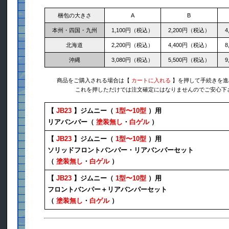
梱包の大きさ
A
B
本州・四国・九州
1,100円（税込）
2,200円（税込）
4
北海道
2,200円（税込）
4,400円（税込）
8
沖縄
3,080円（税込）
5,500円（税込）
9
商品をご購入される場合は【
カートに入れる
】を押して手続きを進
これを押しただけでは注文確定にはなりませんのでご安心下
【
JB23
】ジムニー（
1型〜10型
）用
リアバンパー（
塗装無し
・
白ゲル
）
【
JB23
】ジムニー（
1型〜10型
）用
ソリッドフロントバンパー・リアバンパーセット
（
塗装無し
・
白ゲル
）
【
JB23
】ジムニー（
1型〜10型
）用
フロントバンパー＋リアバンパーセット
（
塗装無し
・
白ゲル
）