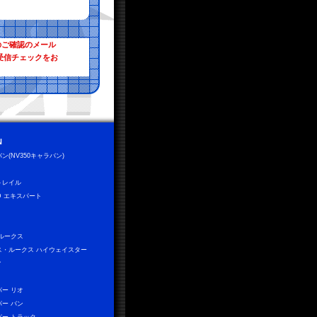
のご確認のメール
受信チェックをお
N
ン(NV350キャラバン)
トレイル
D エキスパート
 ルークス
ス・ルークス ハイウェイスター
ィ
パー リオ
パー バン