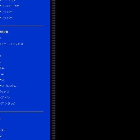
パー トラック
0クリッパー リオ
0クリッパー
0クリッパー
ISHI
ロ
ロミニ・パジェロJr
）
ス
ン
タム
ミニ
ース
ース カスタム
ボックス
ャブ バン
ャブ トラック
A
スター
2