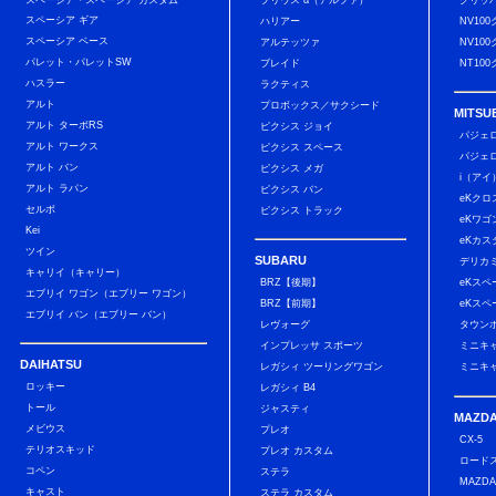
スペーシア・スペーシア カスタム
プリウス α（アルファ）
クリッ
スペーシア ギア
ハリアー
NV10
スペーシア ベース
アルテッツァ
NV10
パレット・パレットSW
ブレイド
NT10
ハスラー
ラクティス
アルト
プロボックス／サクシード
MITSUB
アルト ターボRS
ピクシス ジョイ
パジェ
アルト ワークス
ピクシス スペース
パジェ
アルト バン
ピクシス メガ
i（アイ
アルト ラパン
ピクシス バン
eKクロ
セルボ
ピクシス トラック
eKワゴ
Kei
eKカス
ツイン
SUBARU
デリカ
キャリイ（キャリー）
BRZ【後期】
eKスペ
エブリイ ワゴン（エブリー ワゴン）
BRZ【前期】
eKスペ
エブリイ バン（エブリー バン）
レヴォーグ
タウン
インプレッサ スポーツ
ミニキ
DAIHATSU
レガシィ ツーリングワゴン
ミニキ
ロッキー
レガシィ B4
トール
ジャスティ
MAZD
メビウス
プレオ
CX-5
テリオスキッド
プレオ カスタム
ロード
コペン
ステラ
MAZDA
キャスト
ステラ カスタム