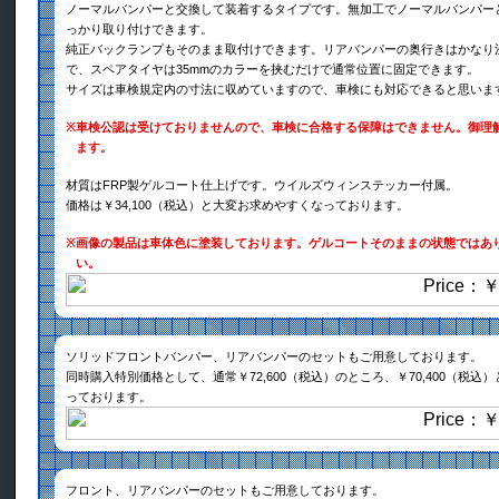
ノーマルバンパーと交換して装着するタイプです。無加工でノーマルバンパー
っかり取り付けできます。
純正バックランプもそのまま取付けできます。リアバンパーの奥行きはかなり
で、スペアタイヤは35mmのカラーを挟むだけで通常位置に固定できます。
サイズは車検規定内の寸法に収めていますので、車検にも対応できると思いま
※
車検公認は受けておりませんので、車検に合格する保障はできません。御理
ます。
材質はFRP製ゲルコート仕上げです。ウイルズウィンステッカー付属。
価格は￥34,100（税込）と大変お求めやすくなっております。
※
画像の製品は車体色に塗装しております。ゲルコートそのままの状態ではあ
い。
ソリッドフロントバンパー、リアバンパーのセットもご用意しております。
同時購入特別価格として、通常￥72,600（税込）のところ、￥70,400（税込
っております。
フロント、リアバンパーのセットもご用意しております。