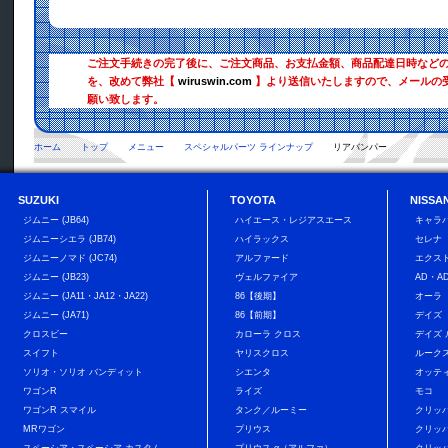
ご注文手続きの完了後に、ご注文商品、お支払金額、商品配達日時など
を、改めて弊社【
wiruswin.com
】より送信いたしますので、メールの
願い致します。
ホーム
トップ
メニュー
スペシャルパーツ ラインナップ
リアバンパー
SUZUKI
TOYOTA
NISSA
ジムニー (JB64)
ハイエース・レジアスエース
キャラバ
ジムニーシエラ (JB74)
ハイラックス
セレナ
ジムニーノマド (JC74)
アルファード
エクス
ジムニー (JB23)
ヴェルファイア
AD・A
ジムニー (JA11・JA12・JA22)
86【後期】
オーラ
ジムニー (JA71)
86【前期】
デイズ
クロスビー
カローラ クロス
デイズ
スイフト
ヤリスクロス
ルーク
ソリオ・ソリオ バンディット
シエンタ
オッテ
ワゴンR
ライズ
モコ
ワゴンR スマイル
タンク／ルーミー
クリッ
MRワゴン
プリウス
クリッ