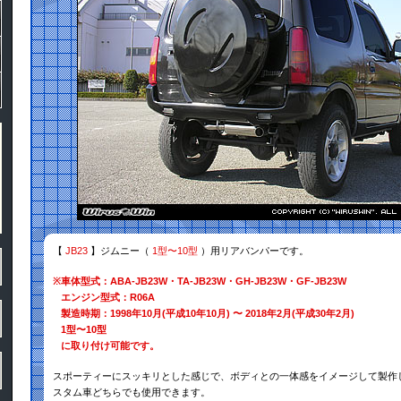
【
JB23
】ジムニー（
1型〜10型
）用リアバンパーです。
※
車体型式：ABA-JB23W・TA-JB23W・GH-JB23W・GF-JB23W
エンジン型式：R06A
製造時期：1998年10月(平成10年10月) 〜 2018年2月(平成30年2月)
1型〜10型
に取り付け可能です。
スポーティーにスッキリとした感じで、ボディとの一体感をイメージして製作
スタム車どちらでも使用できます。