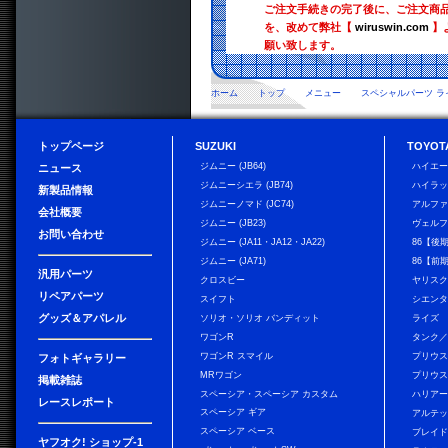
ご注文手続きの完了後に、ご注文商
を、改めて弊社【
wiruswin.com
】
願い致します。
ホーム
トップ
メニュー
スペシャルパーツ ラ
トップページ
SUZUKI
TOYOT
ジムニー (JB64)
ハイエ
ニュース
ジムニーシエラ (JB74)
ハイラ
新製品情報
ジムニーノマド (JC74)
アルフ
会社概要
ジムニー (JB23)
ヴェル
お問い合わせ
ジムニー (JA11・JA12・JA22)
86【後
ジムニー (JA71)
86【前
汎用パーツ
クロスビー
ヤリス
リペアパーツ
スイフト
シエン
グッズ＆アパレル
ソリオ・ソリオ バンディット
ライズ
ワゴンR
タンク
ワゴンR スマイル
プリウ
フォトギャラリー
MRワゴン
プリウス
掲載雑誌
スペーシア・スペーシア カスタム
ハリア
レースレポート
スペーシア ギア
アルテ
スペーシア ベース
ブレイ
ヤフオク! ショップ-1