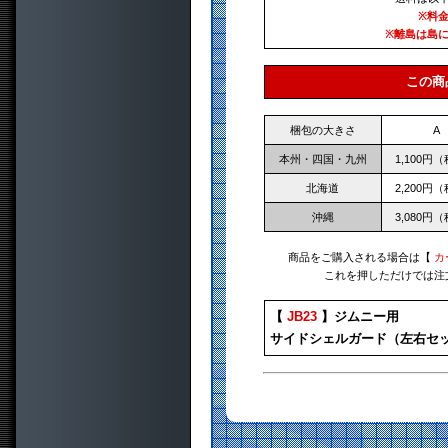
※料
※離島は島
この商
梱包の大きさ
A
本州・四国・九州
1,100円
北海道
2,200円
沖縄
3,080円
商品をご購入される場合は【
カ
これを押しただけでは注
【
JB23
】ジムニー用
サイドシェルガード（左右セ