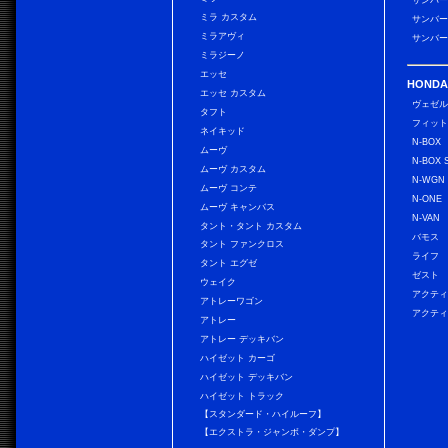
サンバー
ミラ カスタム
サンバー
ミラアヴィ
サンバー
ミラジーノ
エッセ
HONDA
エッセ カスタム
ヴェゼ
タフト
フィッ
ネイキッド
N-BOX
ムーヴ
N-BOX 
ムーヴ カスタム
N-WGN
ムーヴ コンテ
N-ONE
ムーヴ キャンバス
N-VAN
タント・タント カスタム
バモス
タント ファンクロス
ライフ
タント エグゼ
ゼスト
ウェイク
アクティ
アトレーワゴン
アクティ
アトレー
アトレー デッキバン
ハイゼット カーゴ
ハイゼット デッキバン
ハイゼット トラック
【スタンダード・ハイルーフ】
【エクストラ・ジャンボ・ダンプ】