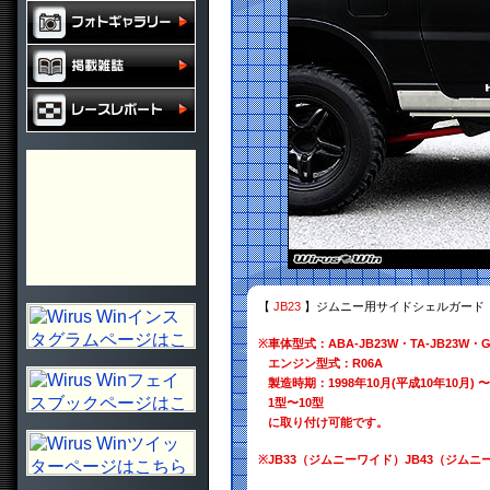
【
JB23
】ジムニー用サイドシェルガード
※
車体型式：ABA-JB23W・TA-JB23W・GH
エンジン型式：R06A
製造時期：1998年10月(平成10年10月) 〜
1型〜10型
に取り付け可能です。
※
JB33（ジムニーワイド）JB43（ジ