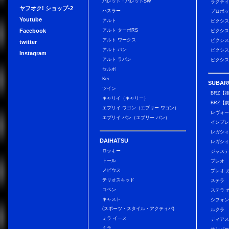
パレット・パレットSW
ラクテ
ヤフオク! ショップ-2
ハスラー
プロボ
Youtube
アルト
ピクシス
Facebook
アルト ターボRS
ピクシス
アルト ワークス
ピクシス
twitter
アルト バン
ピクシス
Instagram
アルト ラパン
ピクシス
セルボ
Kei
SUBAR
ツイン
BRZ【
キャリイ（キャリー）
BRZ【
エブリイ ワゴン（エブリー ワゴン）
レヴォ
エブリイ バン（エブリー バン）
インプレ
レガシィ
DAIHATSU
レガシィ
ロッキー
ジャス
トール
プレオ
メビウス
プレオ 
テリオスキッド
ステラ
コペン
ステラ 
キャスト
シフォン
(スポーツ・スタイル・アクティバ)
ルクラ
ミラ イース
ディアス
ミラ