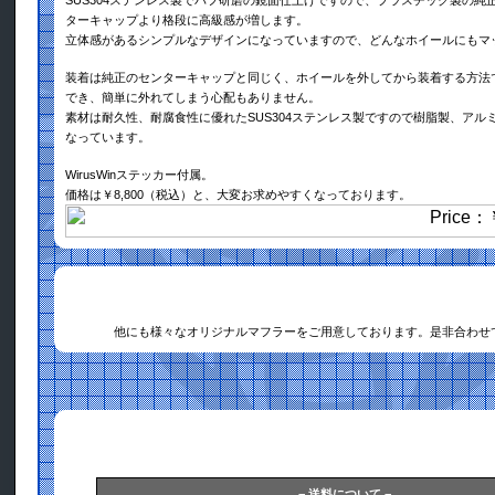
SUS304ステンレス製でバフ研磨の鏡面仕上げですので、プラスチック製の純
ターキャップより格段に高級感が増します。
立体感があるシンプルなデザインになっていますので、どんなホイールにもマ
装着は純正のセンターキャップと同じく、ホイールを外してから装着する方法
でき、簡単に外れてしまう心配もありません。
素材は耐久性、耐腐食性に優れたSUS304ステンレス製ですので樹脂製、アル
なっています。
WirusWinステッカー付属。
価格は￥8,800（税込）と、大変お求めやすくなっております。
他にも様々なオリジナルマフラーをご用意しております。是非合わせ
− 送料について −