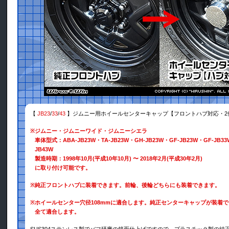
【
JB23
/
33
/
43
】ジムニー用ホイールセンターキャップ【フロントハブ対応・2
※
ジムニー・ジムニーワイド・ジムニーシエラ
車体型式：ABA-JB23W・TA-JB23W・GH-JB23W・GF-JB23W・GF-JB33
JB43W
製造時期：1998年10月(平成10年10月) 〜 2018年2月(平成30年2月)
に取り付け可能です。
※
純正フロントハブに装着できます。前輪、後輪どちらにも装着できます。
※
ホイールセンター穴径108mmに適合します。純正センターキャップが装着
全て適合します。