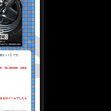
個セット】です。
W・TA-JB43W・ABA-
できるホイールでしたら