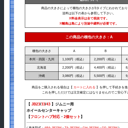
商品の大きさによって梱包の大きさが3タイプにわかれており
送料は以下の表から参照して下さい。
※料金表示は全て税抜です。
※離島は島により別途中継料が必要です。
この商品の梱包の大きさ：A
梱包の大きさ
A
B
本州・四国・九州
1,100円（税込）
2,200円（税込）
4
北海道
2,200円（税込）
4,400円（税込）
8
沖縄
3,080円（税込）
5,500円（税込）
9
商品をご購入される場合は【
カートに入れる
】を押して手続きを進
これを押しただけでは注文確定にはなりませんのでご安心下
【
JB23
/
33
/
43
】ジムニー用
ホイールセンターキャップ
【
フロントハブ対応
・
2個セット
】
( 車体型式：
ABA-JB23W
・
TA-JB23W
・
GH-JB23W
・
GF-JB23W
)