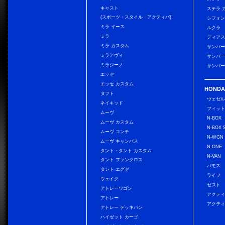
キャスト
ステラ 
(スポーツ・スタイル・アクティバ)
シフォン
ミラ イース
ルクラ
ミラ
ディアス
ミラ カスタム
サンバー
ミラアヴィ
サンバー
ミラジーノ
サンバー
エッセ
エッセ カスタム
HONDA
タフト
ヴェゼ
ネイキッド
フィッ
ムーヴ
N-BOX
ムーヴ カスタム
N-BOX 
ムーヴ コンテ
N-WGN
ムーヴ キャンバス
N-ONE
タント・タント カスタム
N-VAN
タント ファンクロス
バモス
タント エグゼ
ライフ
ウェイク
ゼスト
アトレーワゴン
アクティ
アトレー
アクティ
アトレー デッキバン
ハイゼット カーゴ