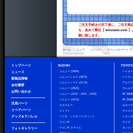
ご注文手続きの完了後に、ご注文商
を、改めて弊社【
wiruswin.com
】
願い致します。
ホーム
トップ
メニュー
スペシャルパーツ ラ
トップページ
SUZUKI
TOYOT
ジムニー (JB64)
ハイエ
ニュース
ジムニーシエラ (JB74)
ハイラ
新製品情報
ジムニーノマド (JC74)
アルフ
会社概要
ジムニー (JB23)
ヴェル
お問い合わせ
ジムニー (JA11・JA12・JA22)
86【後
ジムニー (JA71)
86【前
汎用パーツ
クロスビー
カローラ
リペアパーツ
スイフト
ヤリス
グッズ＆アパレル
ソリオ・ソリオ バンディット
シエン
ワゴンR
ライズ
ワゴンR スマイル
タンク
フォトギャラリー