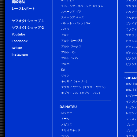
MRワゴン
プリウ
掲載雑誌
スペーシア・スペーシア カスタム
プリウス
レースレポート
スペーシア ギア
ハリア
スペーシア ベース
アルテ
ヤフオク! ショップ-1
パレット・パレットSW
ブレイ
ヤフオク! ショップ-2
ハスラー
ラクテ
Youtube
アルト
プロボ
Facebook
アルト ターボRS
ピクシス
アルト ワークス
ピクシス
twitter
アルト バン
ピクシス
Instagram
アルト ラパン
ピクシス
セルボ
ピクシス
Kei
ツイン
SUBAR
キャリイ（キャリー）
BRZ【
エブリイ ワゴン（エブリー ワゴン）
BRZ【
エブリイ バン（エブリー バン）
レヴォ
インプレ
DAIHATSU
レガシィ
ロッキー
レガシィ
トール
ジャス
メビウス
プレオ
テリオスキッド
プレオ 
コペン
ステラ