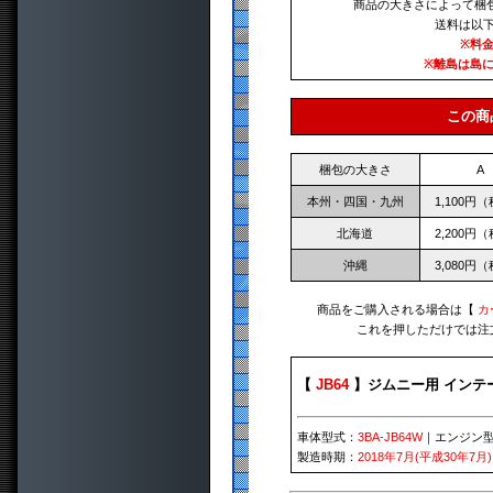
商品の大きさによって梱
送料は以
※料
※離島は島
この商
梱包の大きさ
A
本州・四国・九州
1,100円
北海道
2,200円
沖縄
3,080円
商品をご購入される場合は【
カ
これを押しただけでは注
【
JB64
】ジムニー用 インテ
車体型式：
3BA-JB64W
｜エンジン
製造時期：
2018年7月(平成30年7月)