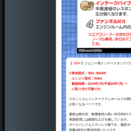
【
JB64
】ジムニー用インテークタンクで
※
車体型式：3BA-JB64W
エンジン型式：R06A
製造時期：2018年7月(平成30年7月) 〜
に取り付け可能です。
スロットルとインテークマニホールドの間
が良くなるパーツです。
素材は耐久性、耐腐食性の高いSUS304
表面処理には鏡面仕上げを施しています。
ホースバンドもステンレス製です。接続ホ
画像1枚目が商品内容になります。