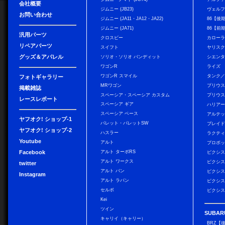
会社概要
ジムニー (JB23)
ヴェル
お問い合わせ
ジムニー (JA11・JA12・JA22)
86【後
ジムニー (JA71)
86【前
汎用パーツ
クロスビー
カローラ
リペアパーツ
スイフト
ヤリス
グッズ＆アパレル
ソリオ・ソリオ バンディット
シエン
ワゴンR
ライズ
ワゴンR スマイル
タンク
フォトギャラリー
MRワゴン
プリウ
掲載雑誌
スペーシア・スペーシア カスタム
プリウス
レースレポート
スペーシア ギア
ハリア
スペーシア ベース
アルテ
ヤフオク! ショップ-1
パレット・パレットSW
ブレイ
ヤフオク! ショップ-2
ハスラー
ラクテ
Youtube
アルト
プロボ
Facebook
アルト ターボRS
ピクシス
アルト ワークス
ピクシス
twitter
アルト バン
ピクシス
Instagram
アルト ラパン
ピクシス
セルボ
ピクシス
Kei
ツイン
SUBAR
キャリイ（キャリー）
BRZ【