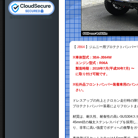
【
JB64
】ジムニー用プロテクトバンパー
※
車体型式：3BA-JB64W
エンジン型式：R06A
製造時期：2018年7月(平成30年7月) 〜
に取り付け可能です。
※
社外品フロントバンパー装着車用のバン
さい。
ドレスアップの向上とクロカン走行時の障
プロテクトバンパー装着によりフロントま
材質は、耐久性、耐食性の高いSUS304
45mm径の極太ステンレスパイプを採用し
り、非常に高い強度でボディへの衝撃をガ