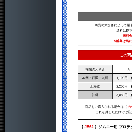
商品の大きさによって梱
送料は以
※料
※離島は島
この商
梱包の大きさ
A
本州・四国・九州
1,100円
北海道
2,200円
沖縄
3,080円
商品をご購入される場合は【
カ
これを押しただけでは注
【
JB64
】ジムニー用 プロテ