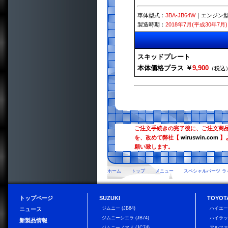
車体型式：
3BA-JB64W
｜エンジン
製造時期：
2018年7月(平成30年7月)
スキッドプレート
本体価格プラス ￥
9,900
（税込
ご注文手続きの完了後に、ご注文商
を、改めて弊社【
wiruswin.com
】
願い致します。
ホーム
トップ
メニュー
スペシャルパーツ ラ
トップページ
SUZUKI
TOYOT
ジムニー (JB64)
ハイエ
ニュース
ジムニーシエラ (JB74)
ハイラ
新製品情報
ジムニーノマド (JC74)
アルフ