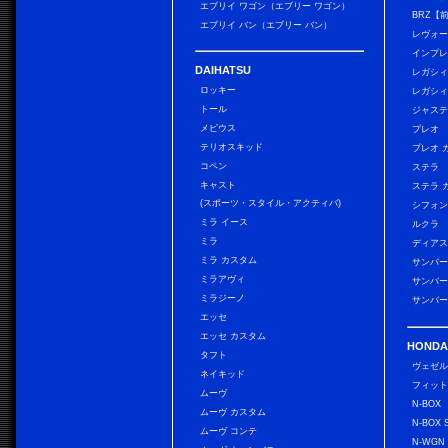
エブリイ ワゴン（エブリー ワゴン）
BRZ【
エブリイ バン（エブリー バン）
レヴォ
インプレ
DAIHATSU
レガシィ
ロッキー
レガシィ
トール
ジャス
メビウス
プレオ
テリオスキッド
プレオ 
コペン
ステラ
キャスト
ステラ 
(スポーツ・スタイル・アクティバ)
シフォン
ミラ イース
ルクラ
ミラ
ディアス
ミラ カスタム
サンバー
ミラアヴィ
サンバー
ミラジーノ
サンバー
エッセ
エッセ カスタム
HONDA
タフト
ヴェゼ
ネイキッド
フィッ
ムーヴ
N-BOX
ムーヴ カスタム
N-BOX 
ムーヴ コンテ
N-WGN