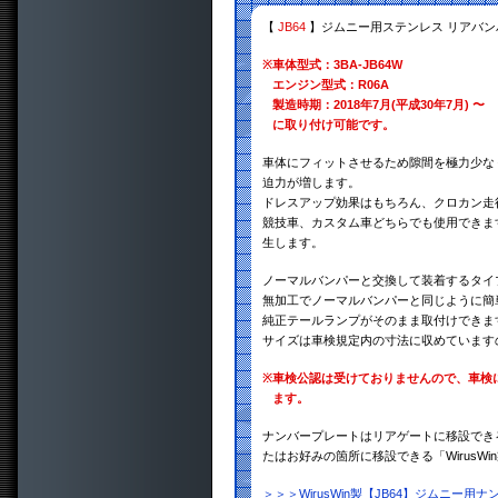
【
JB64
】ジムニー用ステンレス リアバン
※
車体型式：3BA-JB64W
エンジン型式：R06A
製造時期：2018年7月(平成30年7月) 〜
に取り付け可能です。
車体にフィットさせるため隙間を極力少な
迫力が増します。
ドレスアップ効果はもちろん、クロカン走
競技車、カスタム車どちらでも使用できま
生します。
ノーマルバンパーと交換して装着するタイ
無加工でノーマルバンパーと同じように簡
純正テールランプがそのまま取付けできま
サイズは車検規定内の寸法に収めています
※
車検公認は受けておりませんので、車検
ます。
ナンバープレートはリアゲートに移設できる「W
たはお好みの箇所に移設できる「WirusWi
＞＞＞WirusWin製【JB64】ジムニー用ナ