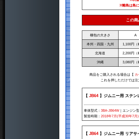
※離島は島
この商
梱包の大きさ
A
本州・四国・九州
1,100円
北海道
2,200円
沖縄
3,080円
商品をご購入される場合は【
カ
これを押しただけでは注
【
JB64
】ジムニー用 ステン
車体型式：
3BA-JB64W
｜エンジン
製造時期：
2018年7月(平成30年7月)
【
JB64
】ジムニー用 リアサ