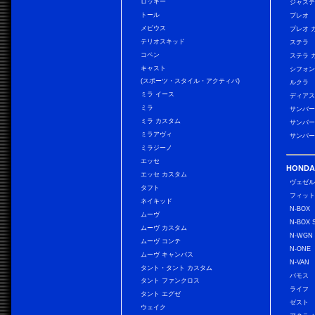
ロッキー
ジャス
トール
プレオ
メビウス
プレオ 
テリオスキッド
ステラ
コペン
ステラ 
キャスト
シフォン
(スポーツ・スタイル・アクティバ)
ルクラ
ミラ イース
ディアス
ミラ
サンバー
ミラ カスタム
サンバー
ミラアヴィ
サンバー
ミラジーノ
エッセ
HONDA
エッセ カスタム
ヴェゼ
タフト
フィッ
ネイキッド
N-BOX
ムーヴ
N-BOX 
ムーヴ カスタム
N-WGN
ムーヴ コンテ
N-ONE
ムーヴ キャンバス
N-VAN
タント・タント カスタム
バモス
タント ファンクロス
ライフ
タント エグゼ
ゼスト
ウェイク