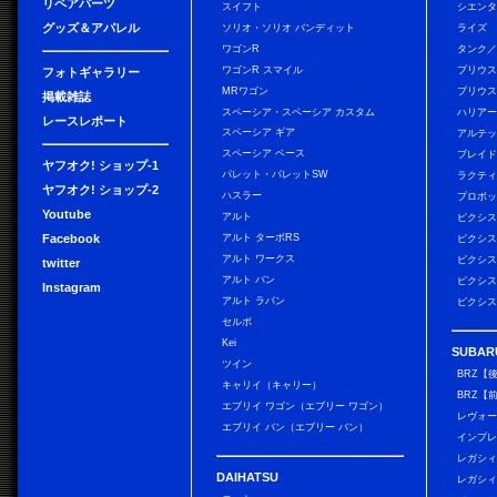
リペアパーツ
スイフト
シエン
グッズ＆アパレル
ソリオ・ソリオ バンディット
ライズ
ワゴンR
タンク
ワゴンR スマイル
プリウ
フォトギャラリー
MRワゴン
プリウス
掲載雑誌
スペーシア・スペーシア カスタム
ハリア
レースレポート
スペーシア ギア
アルテ
スペーシア ベース
ブレイ
ヤフオク! ショップ-1
パレット・パレットSW
ラクテ
ヤフオク! ショップ-2
ハスラー
プロボ
Youtube
アルト
ピクシス
Facebook
アルト ターボRS
ピクシス
アルト ワークス
ピクシス
twitter
アルト バン
ピクシス
Instagram
アルト ラパン
ピクシス
セルボ
Kei
SUBAR
ツイン
BRZ【
キャリイ（キャリー）
BRZ【
エブリイ ワゴン（エブリー ワゴン）
レヴォ
エブリイ バン（エブリー バン）
インプレ
レガシィ
DAIHATSU
レガシィ