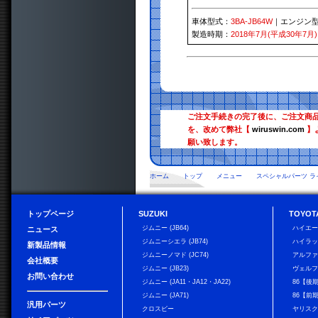
車体型式：
3BA-JB64W
｜エンジン
製造時期：
2018年7月(平成30年7月)
ご注文手続きの完了後に、ご注文商
を、改めて弊社【
wiruswin.com
】
願い致します。
ホーム
トップ
メニュー
スペシャルパーツ ラ
トップページ
SUZUKI
TOYOT
ジムニー (JB64)
ハイエ
ニュース
ジムニーシエラ (JB74)
ハイラ
新製品情報
ジムニーノマド (JC74)
アルフ
会社概要
ジムニー (JB23)
ヴェル
お問い合わせ
ジムニー (JA11・JA12・JA22)
86【後
ジムニー (JA71)
86【前
汎用パーツ
クロスビー
ヤリス