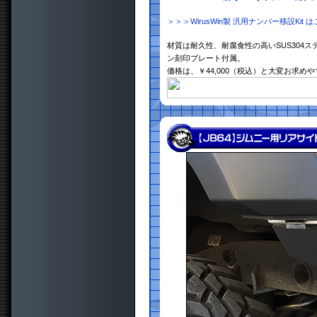
＞＞＞WirusWin製 汎用ナンバー移設Kit 
材質は耐久性、耐腐食性の高いSUS304
ン刻印プレート付属。
価格は、￥44,000（税込）と大変お求め