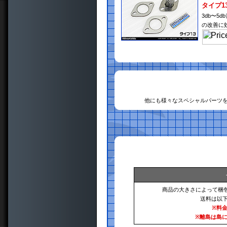
タイプ1
3db〜
の改善に
他にも様々なスペシャルパーツ
商品の大きさによって梱
送料は以
※料
※離島は島