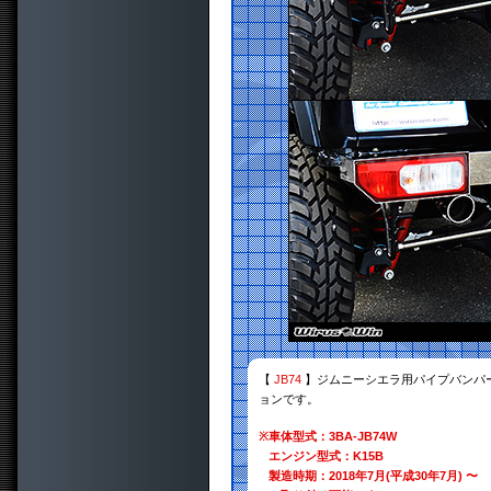
【
JB74
】ジムニーシエラ用パイプバンパー
ョンです。
※
車体型式：3BA-JB74W
エンジン型式：K15B
製造時期：2018年7月(平成30年7月) 〜