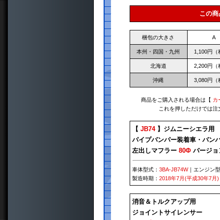
この商
梱包の大きさ
A
本州・四国・九州
1,100円
北海道
2,200円
沖縄
3,080円
商品をご購入される場合は【
カ
これを押しただけでは注
【
JB74
】ジムニーシエラ用
パイプバンパー装着車・バン
左出しマフラー
80Φ
バージョ
車体型式：
3BA-JB74W
｜エンジン
製造時期：
2018年7月(平成30年7月)
消音＆トルクアップ用
ジョイントサイレンサー