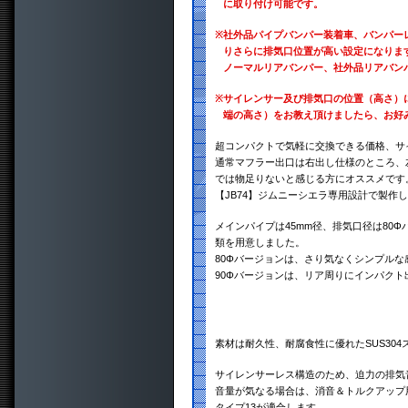
に取り付け可能です。
※
社外品パイプバンパー装着車、バンパー
りさらに排気口位置が高い設定になりま
ノーマルリアバンパー、社外品リアバン
※
サイレンサー及び排気口の位置（高さ）
端の高さ）をお教え頂けましたら、お好
超コンパクトで気軽に交換できる価格、サ
通常マフラー出口は右出し仕様のところ、
では物足りないと感じる方にオススメです
【JB74】ジムニーシエラ専用設計で製作
メインパイプは45mm径、排気口径は80Φバ
類を用意しました。
80Φバージョンは、さり気なくシンプル
90Φバージョンは、リア周りにインパク
素材は耐久性、耐腐食性に優れたSUS30
サイレンサーレス構造のため、迫力の排気
音量が気なる場合は、消音＆トルクアップ
タイプ13が適合します。