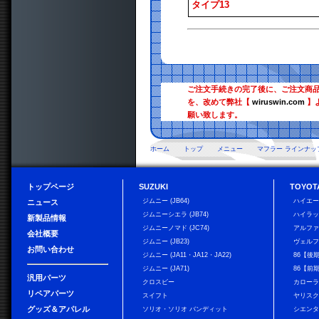
タイプ13
ご注文手続きの完了後に、ご注文商
を、改めて弊社【
wiruswin.com
】
願い致します。
ホーム
トップ
メニュー
マフラー ラインナッ
トップページ
SUZUKI
TOYOT
ジムニー (JB64)
ハイエ
ニュース
ジムニーシエラ (JB74)
ハイラ
新製品情報
ジムニーノマド (JC74)
アルフ
会社概要
ジムニー (JB23)
ヴェル
お問い合わせ
ジムニー (JA11・JA12・JA22)
86【後
ジムニー (JA71)
86【前
汎用パーツ
クロスビー
カローラ
リペアパーツ
スイフト
ヤリス
グッズ＆アパレル
ソリオ・ソリオ バンディット
シエン