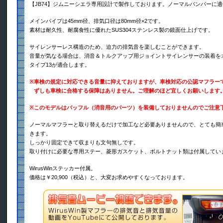
【JB74】ジムニーシエラ専用設計で製作しております。ノーマルバンパーに
メインパイプは45mm径、排気口径は80mm径×2です。
素材は耐久性、耐腐食性に優れたSUS304ステンレス製の鏡面仕上げです。
サイレンサーレス構造のため、迫力の排気音を楽しむことができます。
音量が気なる場合は、消音＆トルクアップ用ジョイントサイレンサーの装着を
タイプ13が適合します。
※
車検の規定に対応できる音量に抑えておりますが、車検対応の公認マフラー
ずしも車検に合格する保障はありません。ご理解のほど宜しくお願いします
※
このモデルはバッフル（消音用のパーツ）を装備しておりませんのでご注意
ノーマルマフラーと取り替えるだけで加工など必要ありませんので、とても簡
きます。
しっかり固定できて収まりも文句無しです。
取り付けに必要な専用ステー、菱形ガスケット、ボルトナット類は付属してい
WirusWinステッカー付属。
価格は￥20,900（税込）と、大変お求めやすくなっております。