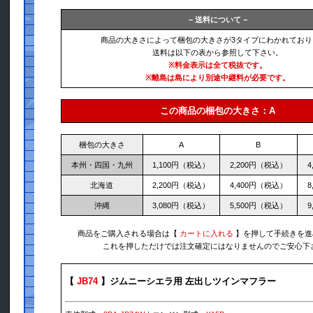
− 送料について −
商品の大きさによって梱包の大きさが3タイプにわかれており
送料は以下の表から参照して下さい。
※料金表示は全て税抜です。
※離島は島により別途中継料が必要です。
この商品の梱包の大きさ：A
梱包の大きさ
A
B
本州・四国・九州
1,100円（税込）
2,200円（税込）
4
北海道
2,200円（税込）
4,400円（税込）
8
沖縄
3,080円（税込）
5,500円（税込）
9
商品をご購入される場合は【
カートに入れる
】を押して手続きを進
これを押しただけでは注文確定にはなりませんのでご安心下
【
JB74
】ジムニーシエラ用 左出しツインマフラー