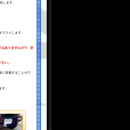
適合します。
オススメします。
ではありませんので、必
。
下さい。
単に装着することがで
ます。