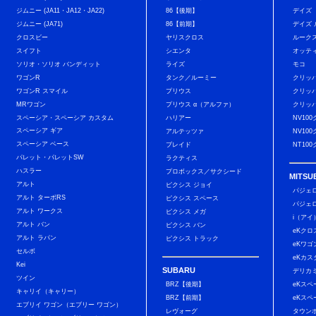
ジムニー (JA11・JA12・JA22)
86【後期】
デイズ
ジムニー (JA71)
86【前期】
デイズ
クロスビー
ヤリスクロス
ルーク
スイフト
シエンタ
オッテ
ソリオ・ソリオ バンディット
ライズ
モコ
ワゴンR
タンク／ルーミー
クリッ
ワゴンR スマイル
プリウス
クリッ
MRワゴン
プリウス α（アルファ）
クリッ
スペーシア・スペーシア カスタム
ハリアー
NV10
スペーシア ギア
アルテッツァ
NV10
スペーシア ベース
ブレイド
NT10
パレット・パレットSW
ラクティス
ハスラー
プロボックス／サクシード
MITSUB
アルト
ピクシス ジョイ
パジェ
アルト ターボRS
ピクシス スペース
パジェ
アルト ワークス
ピクシス メガ
i（アイ
アルト バン
ピクシス バン
eKクロ
アルト ラパン
ピクシス トラック
eKワゴ
セルボ
eKカス
Kei
SUBARU
デリカ
ツイン
BRZ【後期】
eKスペ
キャリイ（キャリー）
BRZ【前期】
eKスペ
エブリイ ワゴン（エブリー ワゴン）
レヴォーグ
タウン