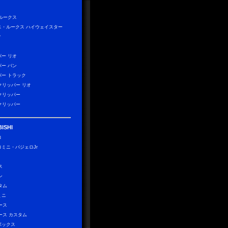
 ルークス
ス・ルークス ハイウェイスター
ィ
パー リオ
パー バン
パー トラック
0クリッパー リオ
0クリッパー
0クリッパー
ISHI
ロ
ロミニ・パジェロJr
）
ス
ン
タム
ミニ
ース
ース カスタム
ボックス