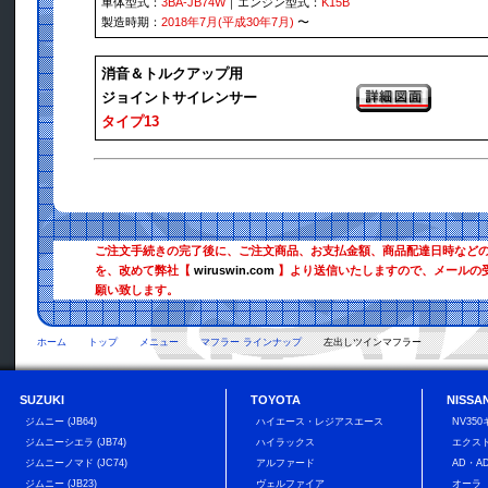
車体型式：
3BA-JB74W
｜エンジン型式：
K15B
製造時期：
2018年7月(平成30年7月)
〜
消音＆トルクアップ用
ジョイントサイレンサー
タイプ13
ご注文手続きの完了後に、ご注文商品、お支払金額、商品配達日時など
を、改めて弊社【
wiruswin.com
】より送信いたしますので、メールの
願い致します。
ホーム
トップ
メニュー
マフラー ラインナップ
左出しツインマフラー
SUZUKI
TOYOTA
NISSA
ジムニー (JB64)
ハイエース・レジアスエース
NV35
ジムニーシエラ (JB74)
ハイラックス
エクス
ジムニーノマド (JC74)
アルファード
AD・A
ジムニー (JB23)
ヴェルファイア
オーラ