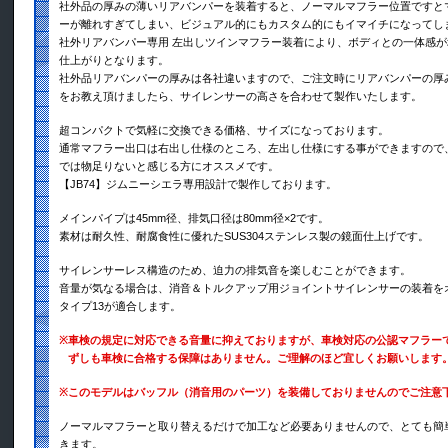
社外品の厚みの薄いリアバンパーを装着すると、ノーマルマフラー位置ですと
ーが離れすぎてしまい、ビジュアル的にもカスタム的にもイマイチになってし
社外リアバンパー専用 左出しツインマフラー装着により、ボディとの一体感
仕上がりとなります。
社外品リアバンパーの厚みは各社違いますので、ご注文時にリアバンパーの厚
をお教え頂けましたら、サイレンサーの高さを合わせて製作いたします。
超コンパクトで気軽に交換できる価格、サイズになっております。
通常マフラー出口は右出し仕様のところ、左出し仕様にする事ができますので
では物足りないと感じる方にオススメです。
【JB74】ジムニーシエラ専用設計で製作しております。
メインパイプは45mm径、排気口径は80mm径×2です。
素材は耐久性、耐腐食性に優れたSUS304ステンレス製の鏡面仕上げです。
サイレンサーレス構造のため、迫力の排気音を楽しむことができます。
音量が気なる場合は、消音＆トルクアップ用ジョイントサイレンサーの装着を
タイプ13が適合します。
※
車検の規定に対応できる音量に抑えておりますが、車検対応の公認マフラー
ずしも車検に合格する保障はありません。ご理解のほど宜しくお願いします
※
このモデルはバッフル（消音用のパーツ）を装備しておりませんのでご注意
ノーマルマフラーと取り替えるだけで加工など必要ありませんので、とても簡
きます。