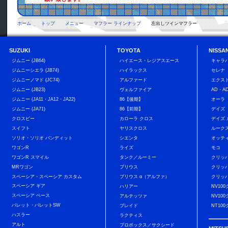
ホーム
トップ
メニュー
マフラー ラインナップ
左出しツインマフラー
SUZUKI
TOYOTA
NISSA
ジムニー (JB64)
ハイエース・レジアスエース
キャラバ
ジムニーシエラ (JB74)
ハイラックス
セレナ
ジムニーノマド (JC74)
アルファード
エクス
ジムニー (JB23)
ヴェルファイア
AD・A
ジムニー (JA11・JA12・JA22)
86【後期】
オーラ
ジムニー (JA71)
86【前期】
デイズ
クロスビー
カローラ クロス
デイズ
スイフト
ヤリスクロス
ルーク
ソリオ・ソリオ バンディット
シエンタ
オッテ
ワゴンR
ライズ
モコ
ワゴンR スマイル
タンク／ルーミー
クリッ
MRワゴン
プリウス
クリッ
スペーシア・スペーシア カスタム
プリウス α（アルファ）
クリッ
スペーシア ギア
ハリアー
NV10
スペーシア ベース
アルテッツァ
NV10
パレット・パレットSW
ブレイド
NT10
ハスラー
ラクティス
アルト
プロボックス／サクシード