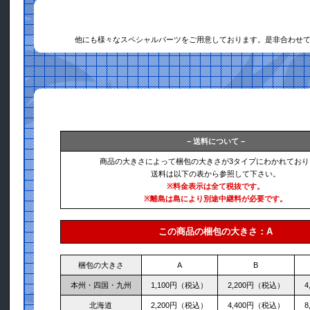
他にも様々なスペシャルパーツをご用意しております。是非合わせ
− 送料について −
商品の大きさによって梱包の大きさが3タイプにわかれており
送料は以下の表から参照して下さい。
※料金表示は全て税抜です。
※離島は島により別途中継料が必要です。
この商品の梱包の大きさ：A
梱包の大きさ
A
B
本州・四国・九州
1,100円（税込）
2,200円（税込）
4
北海道
2,200円（税込）
4,400円（税込）
8