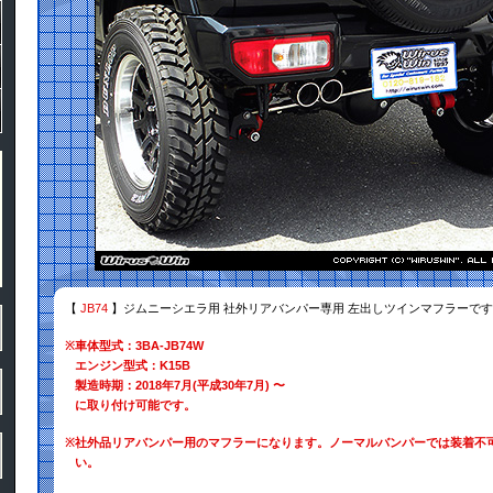
【
JB74
】ジムニーシエラ用 社外リアバンパー専用 左出しツインマフラーで
※
車体型式：3BA-JB74W
エンジン型式：K15B
製造時期：2018年7月(平成30年7月) 〜
に取り付け可能です。
※
社外品リアバンパー用のマフラーになります。ノーマルバンパーでは装着不
い。