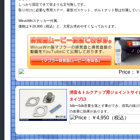
しっかり固定できて収まりも文句無しです。
取り付けに必要な専用ステー、菱形ガスケット、ボルトナット類は付属してい
WirusWinステッカー付属。
価格は￥20,900（税込）と、大変お求めやすくなっております。
消音＆トルクアップ用ジョイントサイ
タイプ13
3db〜5db音量を落とす事ができ、排気の抜
の改善に効果があります。