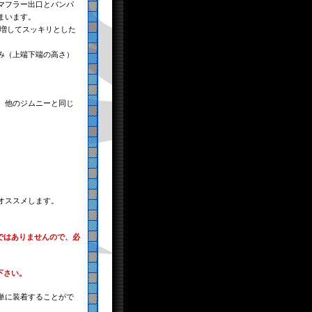
マフラー出口とバンパ
まいます。
が増してスッキリとした
み（上端下端の高さ）
、他のジムニーと同じ
オススメします。
ではありませんので、必
。
下さい。
単に装着することがで