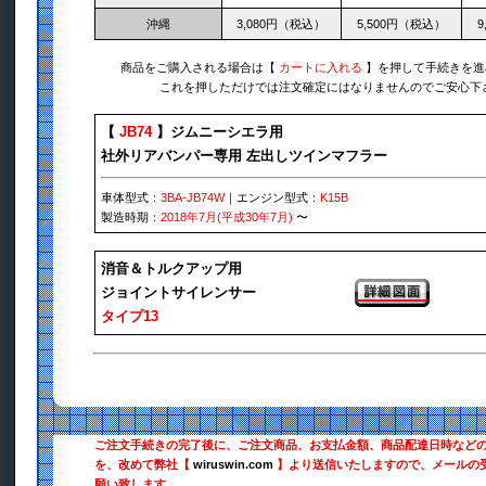
沖縄
3,080円（税込）
5,500円（税込）
9
商品をご購入される場合は【
カートに入れる
】を押して手続きを進
これを押しただけでは注文確定にはなりませんのでご安心下
【
JB74
】ジムニーシエラ用
社外リアバンパー専用 左出しツインマフラー
車体型式：
3BA-JB74W
｜エンジン型式：
K15B
製造時期：
2018年7月(平成30年7月)
〜
消音＆トルクアップ用
ジョイントサイレンサー
タイプ13
ご注文手続きの完了後に、ご注文商品、お支払金額、商品配達日時など
を、改めて弊社【
wiruswin.com
】より送信いたしますので、メールの
願い致します。