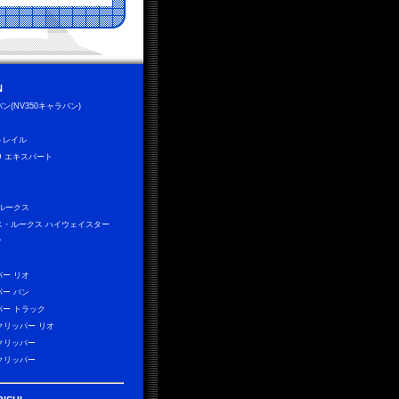
N
ン(NV350キャラバン)
トレイル
D エキスパート
 ルークス
ス・ルークス ハイウェイスター
ィ
パー リオ
パー バン
パー トラック
0クリッパー リオ
0クリッパー
0クリッパー