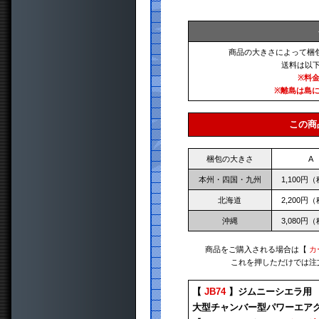
商品の大きさによって梱
送料は以
※料
※離島は島
この商
梱包の大きさ
A
本州・四国・九州
1,100円
北海道
2,200円
沖縄
3,080円
商品をご購入される場合は【
カ
これを押しただけでは注
【
JB74
】ジムニーシエラ用
大型チャンバー型パワーエアク