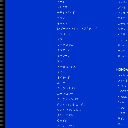
トール
ジャス
メビウス
プレオ
テリオスキッド
プレオ 
コペン
ステラ
キャスト
ステラ 
(スポーツ・スタイル・アクティバ)
シフォン
ミラ イース
ルクラ
ミラ
ディアス
ミラ カスタム
サンバー
ミラアヴィ
サンバー
ミラジーノ
サンバー
エッセ
エッセ カスタム
HONDA
タフト
ヴェゼ
ネイキッド
フィッ
ムーヴ
N-BOX
ムーヴ カスタム
N-BOX 
ムーヴ コンテ
N-WGN
ムーヴ キャンバス
N-ONE
タント・タント カスタム
N-VAN
タント ファンクロス
バモス
タント エグゼ
ライフ
ウェイク
ゼスト
アトレーワゴン