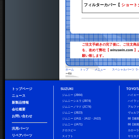
フィルターカバー【
ショート
ご注文手続きの完了後に、ご注文商
を、改めて弊社【
wiruswin.com
】
願い致します。
ホーム
トップ
メニュー
スペシャルパーツ ラ
ーKit
トップページ
SUZUKI
TOYOT
ジムニー (JB64)
ハイエ
ニュース
ジムニーシエラ (JB74)
ハイラ
新製品情報
ジムニーノマド (JC74)
アルフ
会社概要
ジムニー (JB23)
ヴェル
お問い合わせ
ジムニー (JA11・JA12・JA22)
86【後
ジムニー (JA71)
86【前
汎用パーツ
クロスビー
カローラ
リペアパーツ
スイフト
ヤリス