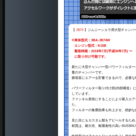
【
JB74
】ジムニーシエラ用大型チャンバー
※
車体型式：3BA-JB74W
エンジン型式：K15B
製造時期：2018年7月(平成30年7月) 〜
に取り付け可能です。
新たに大型チャンバー型パワーフィルターを
量のチャンバーです。
膨張室にエアーを貯蓄できるので、必要な
パワーフィルター取り付け部(内部構造）
しています。
ファンネル形状にすることにより吸入エア
た。
フィルターの集塵効果も向上させ、絶妙な
見た目にもカスタム製をアピールするため
材質は、耐久性、耐腐食性の高いSUS30