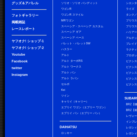
グッズ＆アパレル
ソリオ・ソリオ バンディット
シエン
ワゴンR
ライズ
ワゴンR スマイル
タンク
フォトギャラリー
MRワゴン
プリウ
掲載雑誌
スペーシア・スペーシア カスタム
プリウス
レースレポート
スペーシア ギア
ハリア
スペーシア ベース
アルテ
ヤフオク! ショップ-1
パレット・パレットSW
ブレイ
ヤフオク! ショップ-2
ハスラー
ラクテ
Youtube
アルト
プロボ
Facebook
アルト ターボRS
ピクシス
アルト ワークス
ピクシス
twitter
アルト バン
ピクシス
Instagram
アルト ラパン
ピクシス
セルボ
ピクシス
Kei
ツイン
SUBAR
キャリイ（キャリー）
BRZ【
エブリイ ワゴン（エブリー ワゴン）
BRZ【
エブリイ バン（エブリー バン）
レヴォ
インプレ
DAIHATSU
レガシィ
ロッキー
レガシィ