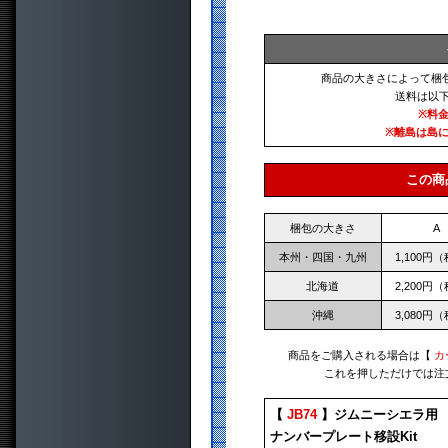
商品の大きさによって梱
送料は以
※料
※離島は島
この商
梱包の大きさ
A
本州・四国・九州
1,100円
北海道
2,200円
沖縄
3,080円
商品をご購入される場合は【
カ
これを押しただけでは注
【
JB74
】ジムニーシエラ用
ナンバープレート移設Kit