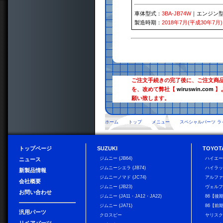
車体型式：
3BA-JB74W
｜エンジン
製造時期：
2018年7月(平成30年7月)
ご注文手続きの完了後に、ご注文商
を、改めて弊社【
wiruswin.com
】
願い致します。
ホーム
トップ
メニュー
スペシャルパーツ ラ
トップページ
SUZUKI
TOYOT
ジムニー (JB64)
ハイエ
ニュース
ジムニーシエラ (JB74)
ハイラ
新製品情報
ジムニーノマド (JC74)
アルフ
会社概要
ジムニー (JB23)
ヴェル
お問い合わせ
ジムニー (JA11・JA12・JA22)
86【後
ジムニー (JA71)
86【前
汎用パーツ
クロスビー
ヤリス