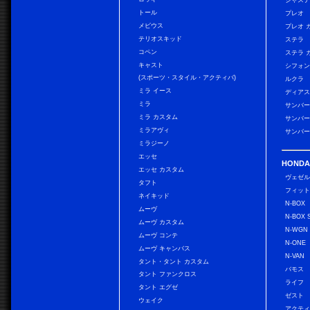
ジャス
トール
プレオ
メビウス
プレオ 
テリオスキッド
ステラ
コペン
ステラ 
キャスト
シフォン
(スポーツ・スタイル・アクティバ)
ルクラ
ミラ イース
ディアス
ミラ
サンバー
ミラ カスタム
サンバー
ミラアヴィ
サンバー
ミラジーノ
エッセ
HONDA
エッセ カスタム
ヴェゼ
タフト
フィッ
ネイキッド
N-BOX
ムーヴ
N-BOX 
ムーヴ カスタム
N-WGN
ムーヴ コンテ
N-ONE
ムーヴ キャンバス
N-VAN
タント・タント カスタム
バモス
タント ファンクロス
ライフ
タント エグゼ
ゼスト
ウェイク
アクティ