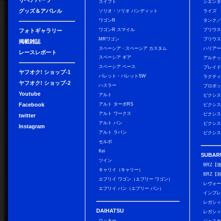
リペアパーツ
スイフト
シエン
グッズ＆アパレル
ソリオ・ソリオ バンディット
ライズ
ワゴンR
タンク
ワゴンR スマイル
プリウ
フォトギャラリー
MRワゴン
プリウス
掲載雑誌
スペーシア・スペーシア カスタム
ハリア
レースレポート
スペーシア ギア
アルテ
スペーシア ベース
ブレイ
ヤフオク! ショップ-1
パレット・パレットSW
ラクテ
ヤフオク! ショップ-2
ハスラー
プロボ
Youtube
アルト
ピクシス
Facebook
アルト ターボRS
ピクシス
アルト ワークス
ピクシス
twitter
アルト バン
ピクシス
Instagram
アルト ラパン
ピクシス
セルボ
Kei
SUBAR
ツイン
BRZ【
キャリイ（キャリー）
BRZ【
エブリイ ワゴン（エブリー ワゴン）
レヴォ
エブリイ バン（エブリー バン）
インプレ
レガシィ
DAIHATSU
レガシィ
ロッキー