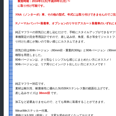
製造時期：2016年11月(平成28年11月) 〜
に取り付け可能です。
※
NA（ノンターボ）車、その他の型式、年式には取り付けできませんのでご注
※
ノーマルバンパー装着車、オプションのリヤロアスカート装着車のいずれに
純正マフラーの排気口に差し込むだけで、手軽にスタイルアップができるマフ
車種限定の完全専用設計ですので、差し込み径、角度、長さ等全てジャストフ
り付けた感じが無いので良い感じにカスタムできます。
排気口径は80Φバージョン（80mm径・重量約300g）と90Φバージョン（90mm
種類を用意しました。
80Φバージョンは、さり気なくシンプルな感じにまとめたい方にオススメ！
90Φバージョンは、リア周りにインパクト出したい方にオススメです！
純正マフラー対応です。
素材は耐久性、耐腐食性に優れたSUS304ステンレス製の鏡面仕上げです。
差し込みサイズは
38mm径
です。
加工など必要ありませんので、とても簡単に装着することができます。
WirusWinステッカー付属。
価格は￥6,000（税抜）と、大変お求めやすくなっております。