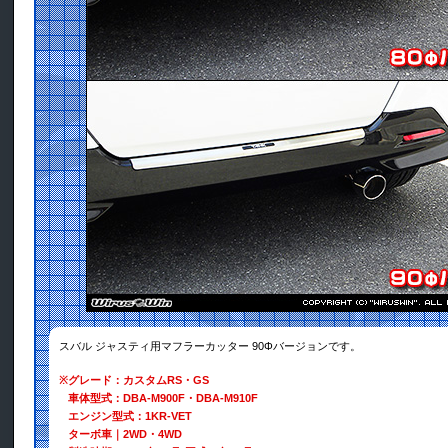
スバル ジャスティ用マフラーカッター 90Φバージョンです。
※
グレード：カスタムRS・GS
車体型式：DBA-M900F・DBA-M910F
エンジン型式：1KR-VET
ターボ車｜2WD・4WD