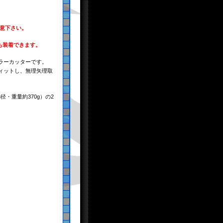
意下さい。
も装着できます。
ラーカッターです。
ィットし、無理矢理取
径・重量約370g）の2